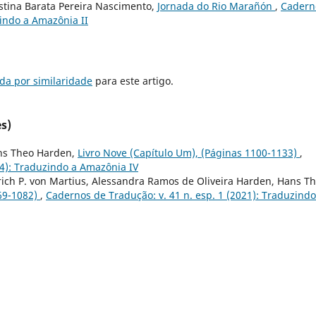
istina Barata Pereira Nascimento,
Jornada do Rio Marañón
,
Cadern
zindo a Amazônia II
da por similaridade
para este artigo.
s)
ns Theo Harden,
Livro Nove (Capítulo Um), (Páginas 1100-1133)
,
24): Traduzindo a Amazônia IV
drich P. von Martius, Alessandra Ramos de Oliveira Harden, Hans T
069-1082)
,
Cadernos de Tradução: v. 41 n. esp. 1 (2021): Traduzindo