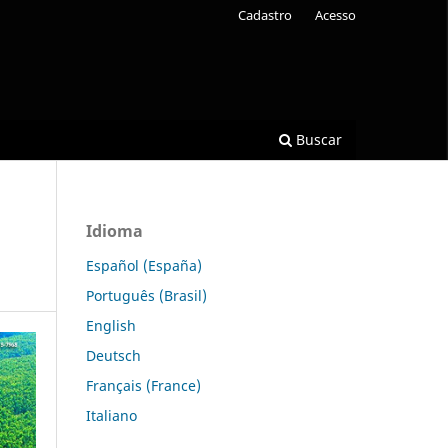
Cadastro
Acesso
Buscar
Idioma
Español (España)
Português (Brasil)
English
Deutsch
Français (France)
Italiano