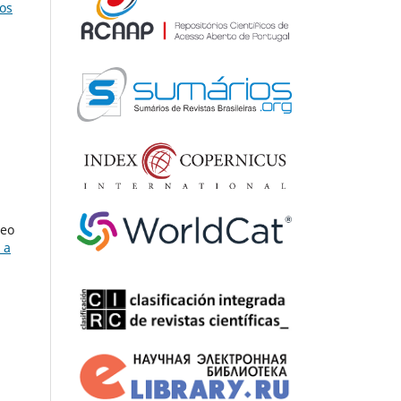
os
heo
 a