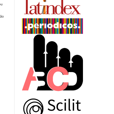
ou
ção