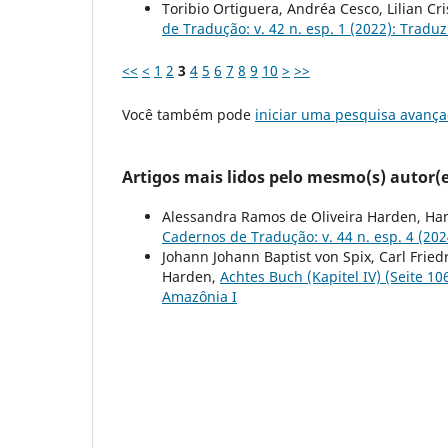
Toribio Ortiguera, Andréa Cesco, Lilian Cr
de Tradução: v. 42 n. esp. 1 (2022): Tradu
<<
<
1
2
3
4
5
6
7
8
9
10
>
>>
Você também pode
iniciar uma pesquisa avança
Artigos mais lidos pelo mesmo(s) autor(e
Alessandra Ramos de Oliveira Harden, Ha
Cadernos de Tradução: v. 44 n. esp. 4 (20
Johann Johann Baptist von Spix, Carl Frie
Harden,
Achtes Buch (Kapitel IV) (Seite 1
Amazônia I