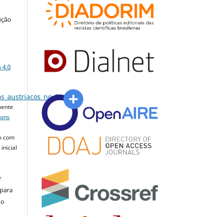
ução
a
 4.0
s_austriacos_no_Brasil
.
a
mente
mons
o com
inicial
r
 para
do