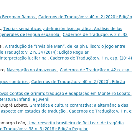
ra Bergman Ramos
,
Cadernos de Tradução: v. 40 n. 2 (2020): Edição
s,
Teorías semánticas y definición lexicográfica. Análisis de las
os generales de lengua española
,
Cadernos de Tradução: v. 2 n. 32
el,
A tradução de “Invisible Man”, de Ralph Ellison: o jogo entre
e Tradução: v. 2 n. 34 (2014): Edição Regular
interpretação luciferina
,
Cadernos de Tradução: v. 1 n. esp. (2014)
iro,
Navegação no Amazonas
,
Cadernos de Tradução: v. 42 n. esp.
mpos sombrios
,
Cadernos de Tradução: v. 40 n. 2 (2020): Edição
ovos Contos de Grimm: tradução e adaptação em Monteiro Lobato
eratura Infantil e Juvenil
 Dupré Lobato,
Gramática e cultura contrastiva: a alternância das
, aspecto em estudos de tradução
,
Cadernos de Tradução: v. 1 n. e
 Camargo Leão,
Uma reescrita brasileira de Rei Lear: de tragédia
 Tradução: v. 38 n. 3 (2018): Edição Regular