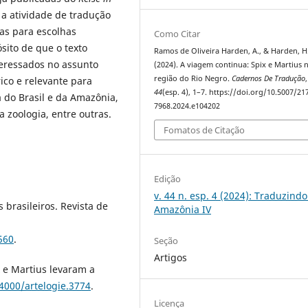
 a atividade de tradução
vas para escolhas
Como Citar
ito de que o texto
Ramos de Oliveira Harden, A., & Harden, H.
nteressados no assunto
(2024). A viagem continua: Spix e Martius 
região do Rio Negro.
Cadernos De Tradução
,
co e relevante para
44
(esp. 4), 1–7. https://doi.org/10.5007/21
 do Brasil e da Amazônia,
7968.2024.e104202
 a zoologia, entre outras.
Fomatos de Citação
Edição
v. 44 n. esp. 4 (2024): Traduzindo
s brasileiros. Revista de
Amazônia IV
560
.
Seção
Artigos
x e Martius levaram a
.4000/artelogie.3774
.
Licença