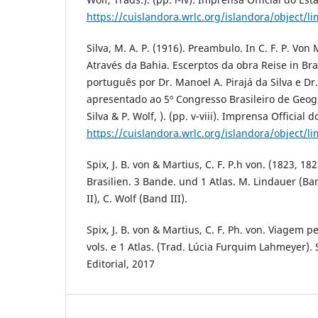
https://cuislandora.wrlc.org/islandora/object/
Silva, M. A. P. (1916). Preambulo. In C. F. P. Von 
Através da Bahia. Escerptos da obra Reise in Bra
português por Dr. Manoel A. Pirajá da Silva e Dr
apresentado ao 5º Congresso Brasileiro de Geogr
Silva & P. Wolf, ). (pp. v-viii). Imprensa Official 
https://cuislandora.wrlc.org/islandora/object/
Spix, J. B. von & Martius, C. F. P.h von. (1823, 18
Brasilien. 3 Bande. und 1 Atlas. M. Lindauer (Band
II), C. Wolf (Band III).
Spix, J. B. von & Martius, C. F. Ph. von. Viagem p
vols. e 1 Atlas. (Trad. Lúcia Furquim Lahmeyer)
Editorial, 2017