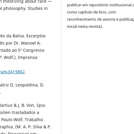
 in theorizing about race —
publicar em repositório institucional 
l philosophy. Studies in
como capítulo de livro, com
.
reconhecimento de autoria e publica
inicial nesta revista).
avés da Bahia. Escerptos
uês por Dr. Manoel A.
entado ao 5º Congresso
 P. Wolf.). Imprensa
lima%3A19862
.
atriz D. Leopoldina, D.
.
artius & J. B. Von. Spix.
silien trasladados a
. Paulo Wolf. Trabalho
phia. (M. A. P. Silva & P.
tado. Disponível em: