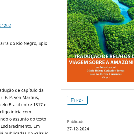
104202
arra do Rio Negro, Spix
adução de capítulo da
rl F. P. von Martius,
PDF
elo Brasil entre 1817 e
rtigo inicia com
indo o assunto do texto
Publicado
o Esclarecimento. Em
27-12-2024
já publicadas do
Reise in