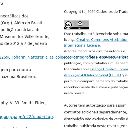
ra.
Copyright (c) 2024 Cadernos de Trad
etnográficas dos
 (Org.). Além do Brasil.
xpedição austríaca de
Este trabalho está licenciado sob um
o Museum für Völkerkunde,
licença
Creative Commons Attribution
o de 2012 a 7 de janeiro
International License
.
Autores mantêm os direitos autorais e
2696_Johann_Natterer_e_as_colecoes_etnograficas_dos_naturalista
concedem à revista o direito de primeir
publicação, com o trabalho simultanea
licenciado sob a
Licença Creative Com
iagem para nunca
Atribuição 4.0 Internacional (CC BY)
que
mazônia Brasileira.
permite o compartilhamento do trabalh
reconhecimento da autoria e publicação 
nesta revista.
aphy. V. 33. Smith, Elder,
Autores têm autorização para assumi
contratos adicionais separadamente,
stepgoog/page/n22/mode/2up
.
distribuição não exclusiva da versão 
trabalho publicada nesta revista (ex.: