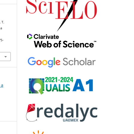
 T.
na
75-
 a