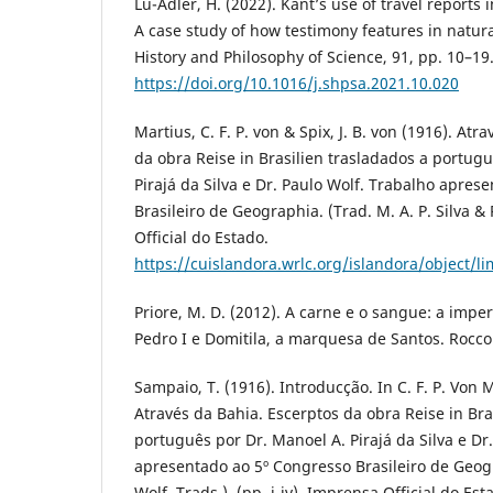
Lu-Adler, H. (2022). Kant’s use of travel reports
A case study of how testimony features in natura
History and Philosophy of Science, 91, pp. 10–19
https://doi.org/10.1016/j.shpsa.2021.10.020
Martius, C. F. P. von & Spix, J. B. von (1916). Atr
da obra Reise in Brasilien trasladados a portug
Pirajá da Silva e Dr. Paulo Wolf. Trabalho apres
Brasileiro de Geographia. (Trad. M. A. P. Silva &
Official do Estado.
https://cuislandora.wrlc.org/islandora/object/
Priore, M. D. (2012). A carne e o sangue: a imper
Pedro I e Domitila, a marquesa de Santos. Rocco
Sampaio, T. (1916). Introducção. In C. F. P. Von M
Através da Bahia. Escerptos da obra Reise in Bra
português por Dr. Manoel A. Pirajá da Silva e Dr
apresentado ao 5º Congresso Brasileiro de Geogra
Wolf, Trads.). (pp. i-iv). Imprensa Official do Es