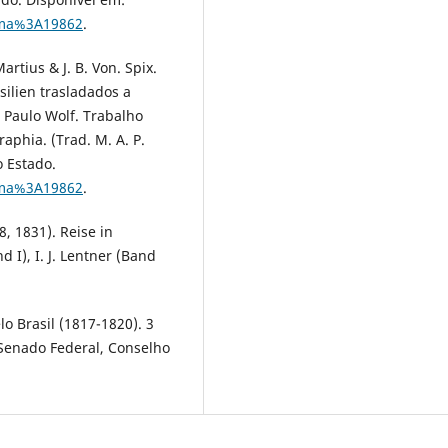
lima%3A19862
.
Martius & J. B. Von. Spix.
silien trasladados a
. Paulo Wolf. Trabalho
aphia. (Trad. M. A. P.
do Estado.
lima%3A19862
.
28, 1831). Reise in
 I), I. J. Lentner (Band
elo Brasil (1817-1820). 3
. Senado Federal, Conselho