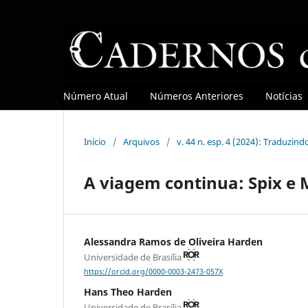
Número Atual
Números Anteriores
Notícias
Início
/
Arquivos
/
v. 44 n. esp. 4 (2024): Traduzin
A viagem continua: Spix e 
Alessandra Ramos de Oliveira Harden
Universidade de Brasília
https://orcid.org/0000-0003-2473-057X
Hans Theo Harden
Universidade de Brasília