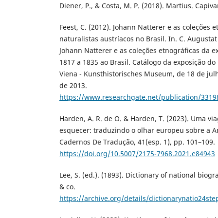
Diener, P., & Costa, M. P. (2018). Martius. Capiva
Feest, C. (2012). Johann Natterer e as coleções 
naturalistas austríacos no Brasil. In. C. Augustat
Johann Natterer e as coleções etnográficas da e
1817 a 1835 ao Brasil. Catálogo da exposição d
Viena - Kunsthistorisches Museum, de 18 de julh
de 2013.
https://www.researchgate.net/publication/33198
Harden, A. R. de O. & Harden, T. (2023). Uma v
esquecer: traduzindo o olhar europeu sobre a A
Cadernos De Tradução, 41(esp. 1), pp. 101–109.
https://doi.org/10.5007/2175-7968.2021.e84943
Lee, S. (ed.). (1893). Dictionary of national biogr
& co.
https://archive.org/details/dictionarynatio24