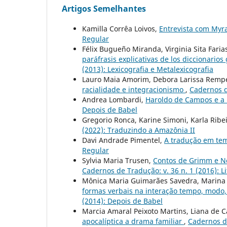
Artigos Semelhantes
Kamilla Corrêa Loivos,
Entrevista com My
Regular
Félix Bugueño Miranda, Virginia Sita Faria
paráfrasis explicativas de los diccionari
(2013): Lexicografia e Metalexicografia
Lauro Maia Amorim, Debora Larissa Remp
racialidade e integracionismo
,
Cadernos d
Andrea Lombardi,
Haroldo de Campos e a 
Depois de Babel
Gregorio Ronca, Karine Simoni, Karla Ribe
(2022): Traduzindo a Amazônia II
Davi Andrade Pimentel,
A tradução em te
Regular
Sylvia Maria Trusen,
Contos de Grimm e N
Cadernos de Tradução: v. 36 n. 1 (2016): Lit
Mônica Maria Guimarães Savedra, Marina
formas verbais na interação tempo, modo
(2014): Depois de Babel
Marcia Amaral Peixoto Martins, Liana de
apocalíptica a drama familiar
,
Cadernos de