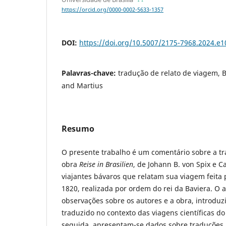
https://orcid.org/0000-0002-5633-1357
DOI:
https://doi.org/10.5007/2175-7968.2024.e
Palavras-chave:
tradução de relato de viagem, B
and Martius
Resumo
O presente trabalho é um comentário sobre a tr
obra
Reise in Brasilien
, de Johann B. von Spix e Ca
viajantes bávaros que relatam sua viagem feita p
1820, realizada por ordem do rei da Baviera. O a
observações sobre os autores e a obra, introduz
traduzido no contexto das viagens científicas d
seguida, apresentam-se dados sobre traduções 