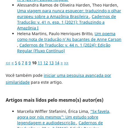
Alessandra Ramos de Oliveira Harden, Theo Harden,
Uma viagem para nunca esquecer: traduzindo o olhar
europeu sobre a Amazônia Brasileira
,
Cadernos de
Tradução: v. 41 n. esp. 1 (2021): Traduzindo a
Amazônia I
Helena Martins, Paulo Henriques Britto,
Um poema
como nota de tradução n'As bacantes de Anne Carson
,
Cadernos de Tradução: v. 44 n. 1 (2024): Edição
Regular (Fluxo Contínuo)
<<
<
5
6
7
8
9
10
11
12
13
14
>
>>
Você também pode
iniciar uma pesquisa avançada por
similaridade
para este artigo.
Artigos mais lidos pelo mesmo(s) autor(es)
Marcella Wiffler Stefanini, Érica Lima,
“5x favela,
agora por nós mesmos”: Um estudo sobre
legendagem e audiodescrição
,
Cadernos de