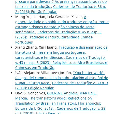
procura para devorar? As presenças assombradas do
teatro e da tradução
,
Cadernos de Tradução: v. 36 n.
2 (2016): Edição Regular
Meng Yu, Lili Han, Lola Geraldes Xavier,
A
generatividade do habitus do tradutor: empréstimos e
estrangeirismos na tradução chinesa de Terra
sonâmbula
,
Cadernos de Tradução: v. 45 n. esp. 3
(2025): Tradução e Interculturalidade Chinês-
Português
Xiang Zhang, Xin Huang,
Tradução e disseminação da
literatura chinesa em língua portuguesa:
características e tendências
,
Cadernos de Tradução:
v. 43 n. esp. 3 (2023): Relações Luso-Afro-Brasileiras e
Chinesas em Tradução
Iván Alejandro Villanueva Jordán,
"You better werk".
Rasgos del camp talk en la subtitulación al español de
Rupaul's Drag Race
,
Cadernos de Tradução: v. 39 n. 3
(2019): Edição Regular
Davi S. Gonçalves,
GUERINI, Andréia; MARTINS,
Márcia. The translator’s word: Reflections on
Translation by Brazilian Translators. Florianópolis:
Editora da UFSC, 2018.
,
Cadernos de Tradução: v. 38
n. 3 (2018): Edição Regular