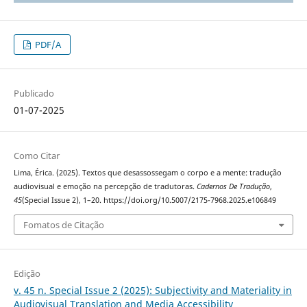
PDF/A
Publicado
01-07-2025
Como Citar
Lima, Érica. (2025). Textos que desassossegam o corpo e a mente: tradução
audiovisual e emoção na percepção de tradutoras.
Cadernos De Tradução
,
45
(Special Issue 2), 1–20. https://doi.org/10.5007/2175-7968.2025.e106849
Fomatos de Citação
Edição
v. 45 n. Special Issue 2 (2025): Subjectivity and Materiality in
Audiovisual Translation and Media Accessibility