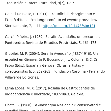
Traducción e Interculturalidad, 9(2), 1–17.
Gaiotti De Biase, P. (2011). I cattolici, il Risorgimento e
l’Unità d’Italia. Fra lungo conflitto ed evento provvidenziale.
Storicamente, 7, 1–11.
https://doi.org/10.1473/stor121
García Piñeiro, J. (1989). Serafín Avendaño, un precursor.
Pontevedra: Revista de Estudios Provinciais, 5, 161–175.
Giubilei, M. F. (2004). Serafín Avendaño (1837-1916). Un
español en Génova. In P. Boccardo, J. L. Colomer & C. Di
Fabio (Eds.), España y Génova. Obras, artistas y
coleccionistas (pp. 259–265). Fundación Carolina - Fernando
Villaverde Ediciones.
Lama López, M. X. (2017). Rosalía de Castro: cantos de
independencia e liberdade, 1837-1863. Galaxia.
Licata, G. (1968). La «Rassegna Nazionale»: conservatori e
cattolici liberali italiani attraverso la loro rivista (1879-1915).