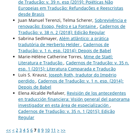
de Tradução: v. 39 n. esp (2019): Poiéticas Não
Europeias em Tradução: Refundações e Reescristas
desde Brasis
Juan Manuel Terenzi, Telma Scherer,
Sobrevivência e
renovação: Esopo, Fedro e La Fontaine
,
Cadernos de
Tradução: v. 38 n. 2 (2018): Edição Regular
Sabrina Sedlmayer,
Além atlântico: a prática
tradutória de Herberto Helder
,
Cadernos de
Tradução: v. 1 n. esp. (2014): Depois de Babel
Marie-Hélène Catherine Torres,
Mme de Staël:
Literatura e Tradução
,
Cadernos de Tradução: v. 35 n.
esp. 1 (2015): Literatura Comparada e Tradução
Luis S. Krausz,
Joseph Roth, tradutor do Império
perdido
,
Cadernos de Tradução: v. 1 n. esp. (2014):
Depois de Babel
Elena Alcalde Peñalver,
Revisión de los antecedentes
en traducción financiera: Visión general del panorama
investigador en esta área de especialización
,
Cadernos de Tradução: v. 35 n. 1 (2015): Edição
Regular
<<
<
2
3
4
5
6
7
8
9
10
11
>
>>