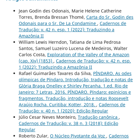
Jean Godin des Odonais, Marie Helene Catherine
Torres, Brenda Bressan Thomé,
Carta do Sr. Godin des
Odonais para o Sr. De La Condamine
,
Cadernos de
Tradução: v. 42 n. esp. 1 (2022): Traduzindo a
Amazônia II
William Lewis Herndon, Tatiana de Lima Pedrosa
Santos, Samuel Luzeiro Lucena de Medeiros, Walter
Carlos Costa,
Exploration of the Valley of the Amazon
(cap. Xiv) (1853)
,
Cadernos de Tradução: v. 42 n. esp.
1 (2022): Traduzindo a Amazônia II
Rafael Guimarães Tavares da Silva,
PÍNDARO. As odes
olímpicas de Píndaro. Introdução, tradução e notas de
Glória Braga Onelley e Shirley Peçanha. 1.ed. Rio de
Janeiro: 7 Letras, 2016. PÍNDARO. Píndaro: epinícios e
fragmentos. Tradução, introdução e notas Roosevelt
Araújo Rocha. Curitiba: Kotter, 2018.
,
Cadernos de
Tradução: v. 40 n. 1 (2020): Edição Regular
Júlio Cesar Neves Monteiro,
Tradução canônica
,
Cadernos de Tradução: v. 38 n. 3 (2018): Edição
Regular
Roberto Zular,
O Núcleo Pivotante da Voz
,
Cadernos