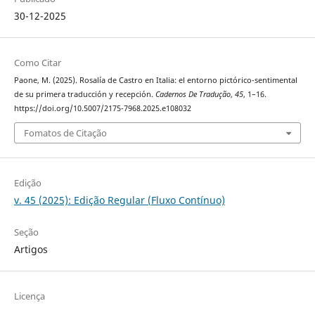
30-12-2025
Como Citar
Paone, M. (2025). Rosalía de Castro en Italia: el entorno pictórico-sentimental
de su primera traducción y recepción.
Cadernos De Tradução
,
45
, 1–16.
https://doi.org/10.5007/2175-7968.2025.e108032
Fomatos de Citação
Edição
v. 45 (2025): Edição Regular (Fluxo Contínuo)
Seção
Artigos
Licença