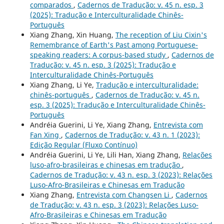
comparados
,
Cadernos de Tradução: v. 45 n. esp. 3
(2025): Tradução e Interculturalidade Chinês-
Português
Xiang Zhang, Xin Huang,
The reception of Liu Cixin's
Remembrance of Earth's Past among Portuguese-
speaking readers: A corpus-based study
,
Cadernos de
Tradução: v. 45 n. esp. 3 (2025): Tradução e
Interculturalidade Chinês-Português
Xiang Zhang, Li Ye,
Tradução e interculturalidade:
chinês-português
,
Cadernos de Tradução: v. 45 n.
esp. 3 (2025): Tradução e Interculturalidade Chinês-
Português
Andréia Guerini, Li Ye, Xiang Zhang,
Entrevista com
Fan Xing
,
Cadernos de Tradução: v. 43 n. 1 (2023):
Edição Regular (Fluxo Contínuo)
Andréia Guerini, Li Ye, Lili Han, Xiang Zhang,
Relações
luso-afro-brasileiras e chinesas em tradução
,
Cadernos de Tradução: v. 43 n. esp. 3 (2023): Relações
Luso-Afro-Brasileiras e Chinesas em Tradução
Xiang Zhang,
Entrevista com Changsen Li
,
Cadernos
de Tradução: v. 43 n. esp. 3 (2023): Relações Luso-
Afro-Brasileiras e Chinesas em Tradução