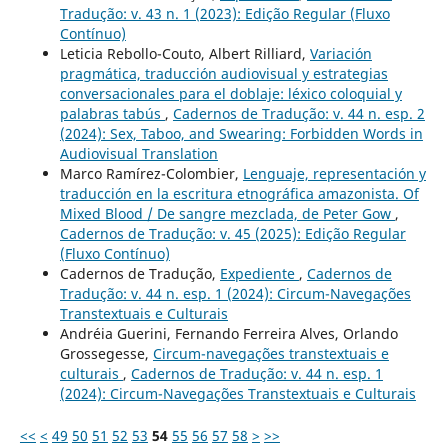
Tradução: v. 43 n. 1 (2023): Edição Regular (Fluxo
Contínuo)
Leticia Rebollo-Couto, Albert Rilliard,
Variación
pragmática, traducción audiovisual y estrategias
conversacionales para el doblaje: léxico coloquial y
palabras tabús
,
Cadernos de Tradução: v. 44 n. esp. 2
(2024): Sex, Taboo, and Swearing: Forbidden Words in
Audiovisual Translation
Marco Ramírez-Colombier,
Lenguaje, representación y
traducción en la escritura etnográfica amazonista. Of
Mixed Blood / De sangre mezclada, de Peter Gow
,
Cadernos de Tradução: v. 45 (2025): Edição Regular
(Fluxo Contínuo)
Cadernos de Tradução,
Expediente
,
Cadernos de
Tradução: v. 44 n. esp. 1 (2024): Circum-Navegações
Transtextuais e Culturais
Andréia Guerini, Fernando Ferreira Alves, Orlando
Grossegesse,
Circum-navegações transtextuais e
culturais
,
Cadernos de Tradução: v. 44 n. esp. 1
(2024): Circum-Navegações Transtextuais e Culturais
<<
<
49
50
51
52
53
54
55
56
57
58
>
>>