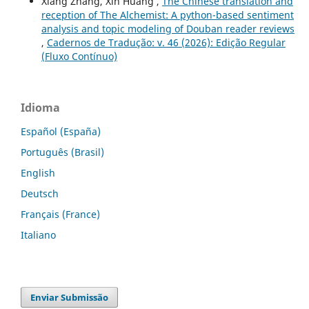
Xiang Zhang, Xin Huang ,
The Chinese translation and
reception of The Alchemist: A python-based sentiment
analysis and topic modeling of Douban reader reviews
,
Cadernos de Tradução: v. 46 (2026): Edição Regular
(Fluxo Contínuo)
Idioma
Español (España)
Português (Brasil)
English
Deutsch
Français (France)
Italiano
Enviar Submissão