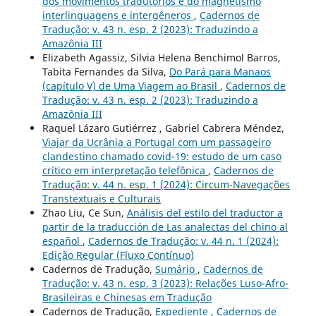
dos movimentos tradutórios e do magnetismo
interlinguagens e intergêneros
,
Cadernos de
Tradução: v. 43 n. esp. 2 (2023): Traduzindo a
Amazônia III
Elizabeth Agassiz, Silvia Helena Benchimol Barros,
Tabita Fernandes da Silva,
Do Pará para Manaos
(capítulo V) de Uma Viagem ao Brasil
,
Cadernos de
Tradução: v. 43 n. esp. 2 (2023): Traduzindo a
Amazônia III
Raquel Lázaro Gutiérrez , Gabriel Cabrera Méndez,
Viajar da Ucrânia a Portugal com um passageiro
clandestino chamado covid-19: estudo de um caso
crítico em interpretação telefônica
,
Cadernos de
Tradução: v. 44 n. esp. 1 (2024): Circum-Navegações
Transtextuais e Culturais
Zhao Liu, Ce Sun,
Análisis del estilo del traductor a
partir de la traducción de Las analectas del chino al
español
,
Cadernos de Tradução: v. 44 n. 1 (2024):
Edição Regular (Fluxo Contínuo)
Cadernos de Tradução,
Sumário
,
Cadernos de
Tradução: v. 43 n. esp. 3 (2023): Relações Luso-Afro-
Brasileiras e Chinesas em Tradução
Cadernos de Tradução,
Expediente
,
Cadernos de