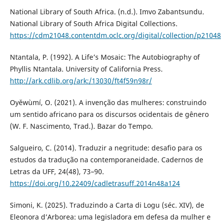
National Library of South Africa. (n.d.). Imvo Zabantsundu.
National Library of South Africa Digital Collections.
https://cdm21048.contentdm.oclc.org/digital/collection/p21048
Ntantala, P. (1992). A Life’s Mosaic: The Autobiography of
Phyllis Ntantala. University of California Press.
http://ark.cdlib.org/ark:/13030/ft4f59n98r/
Oyěwùmí, O. (2021). A invenção das mulheres: construindo
um sentido africano para os discursos ocidentais de gênero
(W. F. Nascimento, Trad.). Bazar do Tempo.
Salgueiro, C. (2014). Traduzir a negritude: desafio para os
estudos da tradução na contemporaneidade. Cadernos de
Letras da UFF, 24(48), 73–90.
https://doi.org/10.22409/cadletrasuff.2014n48a124
Simoni, K. (2025). Traduzindo a Carta di Logu (séc. XIV), de
Eleonora d’Arborea: uma legisladora em defesa da mulher e