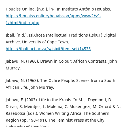
Houaiss Online. (n.d.). in-. In Instituto Antônio Houaiss.
https://houaiss.online/houaisson/apps/www2/v9-
1/html/index.php
Ibali. (n.d.). IsiXhosa Intellectual Traditions (IsiXIT) Digital
Archive. University of Cape Town.
https://ibali.uct.ac.za/s/isixit/item-set/14536
Jabavu, N. (1960). Drawn in Colour: African Contrasts. John
Murray.
Jabavu, N. (1963). The Ochre People: Scenes from a South
African Life. John Murray.
Jabavu, F. (2003). Life in the Kraals. In M. J. Daymond, D.
Driver, S. Meintjes, L. Molema, C. Musengezi, M. Orford & N.
Rasebotsa (Eds.), Women Writing Africa: The Southern
Region (pp. 190–191). The Feminist Press at the City
University of New York.