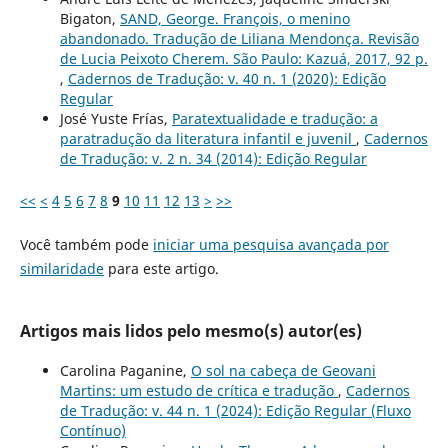
Bigaton,
SAND, George. François, o menino
abandonado. Tradução de Liliana Mendonça. Revisão
de Lucia Peixoto Cherem. São Paulo: Kazuá, 2017, 92 p.
,
Cadernos de Tradução: v. 40 n. 1 (2020): Edição
Regular
José Yuste Frías,
Paratextualidade e tradução: a
paratradução da literatura infantil e juvenil
,
Cadernos
de Tradução: v. 2 n. 34 (2014): Edição Regular
<<
<
4
5
6
7
8
9
10
11
12
13
>
>>
Você também pode
iniciar uma pesquisa avançada por
similaridade
para este artigo.
Artigos mais lidos pelo mesmo(s) autor(es)
Carolina Paganine,
O sol na cabeça de Geovani
Martins: um estudo de crítica e tradução
,
Cadernos
de Tradução: v. 44 n. 1 (2024): Edição Regular (Fluxo
Contínuo)