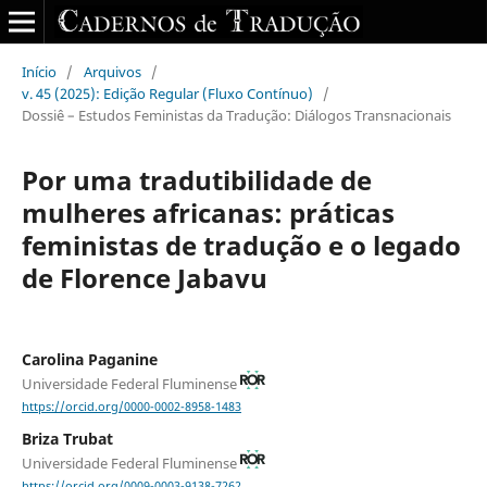
Início
/
Arquivos
/
v. 45 (2025): Edição Regular (Fluxo Contínuo)
/
Dossiê – Estudos Feministas da Tradução: Diálogos Transnacionais
Por uma tradutibilidade de
mulheres africanas: práticas
feministas de tradução e o legado
de Florence Jabavu
Carolina Paganine
Universidade Federal Fluminense
https://orcid.org/0000-0002-8958-1483
Briza Trubat
Universidade Federal Fluminense
https://orcid.org/0009-0003-9138-7262