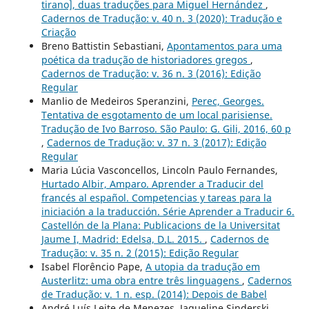
tirano], duas traduções para Miguel Hernández
,
Cadernos de Tradução: v. 40 n. 3 (2020): Tradução e
Criação
Breno Battistin Sebastiani,
Apontamentos para uma
poética da tradução de historiadores gregos
,
Cadernos de Tradução: v. 36 n. 3 (2016): Edição
Regular
Manlio de Medeiros Speranzini,
Perec, Georges.
Tentativa de esgotamento de um local parisiense.
Tradução de Ivo Barroso. São Paulo: G. Gili, 2016, 60 p
,
Cadernos de Tradução: v. 37 n. 3 (2017): Edição
Regular
Maria Lúcia Vasconcellos, Lincoln Paulo Fernandes,
Hurtado Albir, Amparo. Aprender a Traducir del
francés al español. Competencias y tareas para la
iniciación a la traducción. Série Aprender a Traducir 6.
Castellón de la Plana: Publicacions de la Universitat
Jaume I, Madrid: Edelsa, D.L. 2015.
,
Cadernos de
Tradução: v. 35 n. 2 (2015): Edição Regular
Isabel Florêncio Pape,
A utopia da tradução em
Austerlitz: uma obra entre três linguagens
,
Cadernos
de Tradução: v. 1 n. esp. (2014): Depois de Babel
André Luís Leite de Menezes, Jaqueline Sinderski