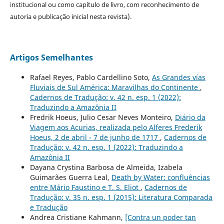
institucional ou como capítulo de livro, com reconhecimento de
autoria e publicação inicial nesta revista).
Artigos Semelhantes
Rafael Reyes, Pablo Cardellino Soto,
As Grandes vías
Fluviais de Sul América: Maravilhas do Continente
,
Cadernos de Tradução: v. 42 n. esp. 1 (2022):
Traduzindo a Amazônia II
Fredrik Hoeus, Julio Cesar Neves Monteiro,
Diário da
Viagem aos Acurias, realizada pelo Alferes Frederik
Hoeus, 2 de abril - 7 de junho de 1717
,
Cadernos de
Tradução: v. 42 n. esp. 1 (2022): Traduzindo a
Amazônia II
Dayana Crystina Barbosa de Almeida, Izabela
Guimarães Guerra Leal,
Death by Water: confluências
entre Mário Faustino e T. S. Eliot
,
Cadernos de
Tradução: v. 35 n. esp. 1 (2015): Literatura Comparada
e Tradução
Andrea Cristiane Kahmann,
[Contra un poder tan