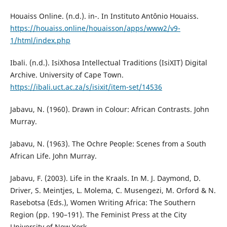
Houaiss Online. (n.d.). in-. In Instituto Antônio Houaiss.
https://houaiss.online/houaisson/apps/www2/v9-
1/html/index.php
Ibali. (n.d.). IsiXhosa Intellectual Traditions (IsiXIT) Digital
Archive. University of Cape Town.
https://ibali.uct.ac.za/s/isixit/item-set/14536
Jabavu, N. (1960). Drawn in Colour: African Contrasts. John
Murray.
Jabavu, N. (1963). The Ochre People: Scenes from a South
African Life. John Murray.
Jabavu, F. (2003). Life in the Kraals. In M. J. Daymond, D.
Driver, S. Meintjes, L. Molema, C. Musengezi, M. Orford & N.
Rasebotsa (Eds.), Women Writing Africa: The Southern
Region (pp. 190–191). The Feminist Press at the City
University of New York.