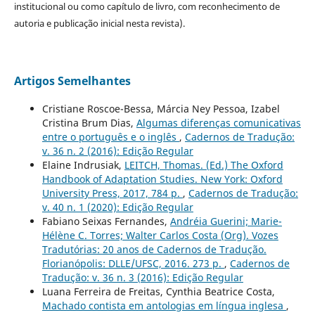
institucional ou como capítulo de livro, com reconhecimento de
autoria e publicação inicial nesta revista).
Artigos Semelhantes
Cristiane Roscoe-Bessa, Márcia Ney Pessoa, Izabel
Cristina Brum Dias,
Algumas diferenças comunicativas
entre o português e o inglês
,
Cadernos de Tradução:
v. 36 n. 2 (2016): Edição Regular
Elaine Indrusiak,
LEITCH, Thomas. (Ed.) The Oxford
Handbook of Adaptation Studies. New York: Oxford
University Press, 2017, 784 p.
,
Cadernos de Tradução:
v. 40 n. 1 (2020): Edição Regular
Fabiano Seixas Fernandes,
Andréia Guerini; Marie-
Hélène C. Torres; Walter Carlos Costa (Org). Vozes
Tradutórias: 20 anos de Cadernos de Tradução.
Florianópolis: DLLE/UFSC, 2016. 273 p.
,
Cadernos de
Tradução: v. 36 n. 3 (2016): Edição Regular
Luana Ferreira de Freitas, Cynthia Beatrice Costa,
Machado contista em antologias em língua inglesa
,