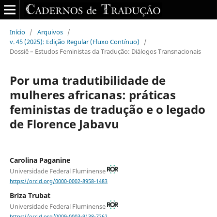
Início
/
Arquivos
/
v. 45 (2025): Edição Regular (Fluxo Contínuo)
/
Dossiê – Estudos Feministas da Tradução: Diálogos Transnacionais
Por uma tradutibilidade de
mulheres africanas: práticas
feministas de tradução e o legado
de Florence Jabavu
Carolina Paganine
Universidade Federal Fluminense
https://orcid.org/0000-0002-8958-1483
Briza Trubat
Universidade Federal Fluminense
https://orcid.org/0009-0003-9138-7262