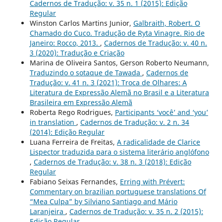
Cadernos de Tradução: v. 35 n. 1 (2015): Edição
Regular
Winston Carlos Martins Junior,
Galbraith, Robert. O
Chamado do Cuco. Tradução de Ryta Vinagre. Rio de
Janeiro: Rocco, 2013.
,
Cadernos de Tradução: v. 40 n.
3 (2020): Tradução e Criação
Marina de Oliveira Santos, Gerson Roberto Neumann,
Traduzindo o sotaque de Tawada
,
Cadernos de
Tradução: v. 41 n. 3 (2021): Troca de Olhares: A
Literatura de Expressão Alemã no Brasil e a Literatura
Brasileira em Expressão Alemã
Roberta Rego Rodrigues,
Participants ‘você’ and ‘you’
in translation
,
Cadernos de Tradução: v. 2 n. 34
(2014): Edição Regular
Luana Ferreira de Freitas,
A radicalidade de Clarice
Lispector traduzida para o sistema literário anglófono
,
Cadernos de Tradução: v. 38 n. 3 (2018): Edição
Regular
Fabiano Seixas Fernandes,
Erring with Prévert:
Commentary on brazilian portuguese translations Of
“Mea Culpa” by Silviano Santiago and Mário
Laranjeira
,
Cadernos de Tradução: v. 35 n. 2 (2015):
Edição Regular