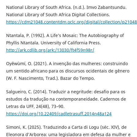
National Library of South Africa. (n.d.). Imvo Zabantsundu.
National Library of South Africa Digital Collections.
https://cdm21048.contentdm.oclc.org/digital/collection/p21048
Ntantala, P. (1992). A Life’s Mosaic: The Autobiography of
Phyllis Ntantala. University of California Press.
http://ark.cdlib.org/ark:/13030/ft4f59n98r/
Oyěwùmí, O. (2021). A invenção das mulheres: construindo
um sentido africano para os discursos ocidentais de gênero
(W. F. Nascimento, Trad.). Bazar do Tempo.
Salgueiro, C. (2014). Traduzir a negritude: desafio para os
estudos da tradução na contemporaneidade. Cadernos de
Letras da UFF, 24(48), 73–90.
https://doi.org/10.22409/cadletrasuff.2014n48a124
Simoni, K. (2025). Traduzindo a Carta di Logu (séc. XIV), de
Eleonora d’Arborea: uma legisladora em defesa da mulher e