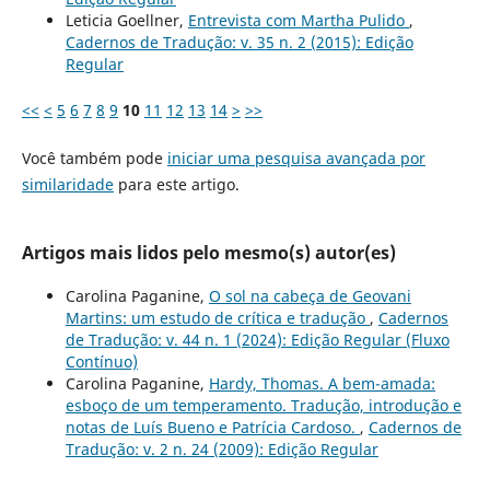
Leticia Goellner,
Entrevista com Martha Pulido
,
Cadernos de Tradução: v. 35 n. 2 (2015): Edição
Regular
<<
<
5
6
7
8
9
10
11
12
13
14
>
>>
Você também pode
iniciar uma pesquisa avançada por
similaridade
para este artigo.
Artigos mais lidos pelo mesmo(s) autor(es)
Carolina Paganine,
O sol na cabeça de Geovani
Martins: um estudo de crítica e tradução
,
Cadernos
de Tradução: v. 44 n. 1 (2024): Edição Regular (Fluxo
Contínuo)
Carolina Paganine,
Hardy, Thomas. A bem-amada:
esboço de um temperamento. Tradução, introdução e
notas de Luís Bueno e Patrícia Cardoso.
,
Cadernos de
Tradução: v. 2 n. 24 (2009): Edição Regular