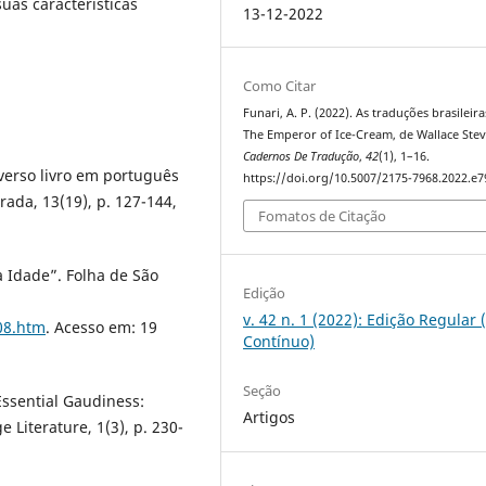
uas características
13-12-2022
Como Citar
Funari, A. P. (2022). As traduções brasileir
The Emperor of Ice-Cream, de Wallace Stev
Cadernos De Tradução
,
42
(1), 1–16.
 verso livro em português
https://doi.org/10.5007/2175-7968.2022.e
rada, 13(19), p. 127-144,
Fomatos de Citação
a Idade”. Folha de São
Edição
v. 42 n. 1 (2022): Edição Regular 
08.htm
. Acesso em: 19
Contínuo)
Seção
ssential Gaudiness:
Artigos
 Literature, 1(3), p. 230-