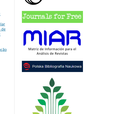
2
lar
o de
:
ução