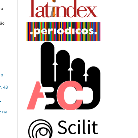
ou
ção
ão
. 43
1
e na