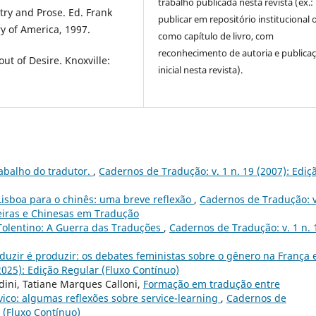
trabalho publicada nesta revista (ex.:
try and Prose. Ed. Frank
publicar em repositório institucional 
y of America, 1997.
como capítulo de livro, com
reconhecimento de autoria e publica
t of Desire. Knoxville:
inicial nesta revista).
abalho do tradutor.
,
Cadernos de Tradução: v. 1 n. 19 (2007): Ediç
isboa para o chinês: uma breve reflexão
,
Cadernos de Tradução: v
leiras e Chinesas em Tradução
olentino: A Guerra das Traduções
,
Cadernos de Tradução: v. 1 n. 
duzir é produzir: os debates feministas sobre o gênero na França 
025): Edição Regular (Fluxo Contínuo)
rdini, Tatiane Marques Calloni,
Formação em tradução entre
ico: algumas reflexões sobre service-learning
,
Cadernos de
r (Fluxo Contínuo)