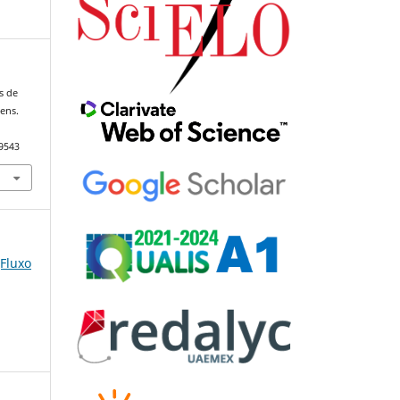
as de
ens.
79543
(Fluxo