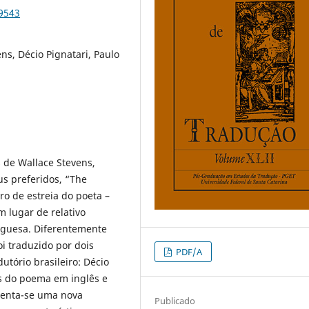
79543
ns, Décio Pignatari, Paulo
 de Wallace Stevens,
us preferidos, “The
ro de estreia do poeta –
m lugar de relativo
uguesa. Diferentemente
oi traduzido por dois
PDF/A
tório brasileiro: Décio
es do poema em inglês e
esenta-se uma nova
Publicado