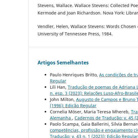
Stevens, Wallace. Wallace Stevens: Collected Poe
Kermode and Joan Richardson. Nova York: Librar
Vendler, Helen, Wallace Stevens: Words Chosen ou
University of Tennessee Press, 1984.
Artigos Semelhantes
Paulo Henriques Britto,
As condições de tr
Regular
Lili Han,
Tradução de poemas de Adriana L
n. esp. 3 (2023): Relações Luso-Afro-Brasi
John Milton,
Augusto de Campos e Bruno T
(1996): Edição Regular
Cornelia Möser, Maria Teresa Mhereb,
Tra
Alemanha
,
Cadernos de Tradução: v. 45 (2
Paolo Scampa, Gaia Ballerini, Silvia Berna
competências, profissão e engajamento cív
Tradução: v. 43 n. 1 (2023): Edição Regula