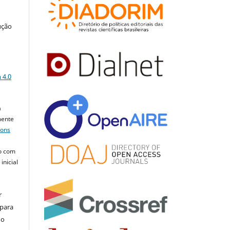
ução
a
 4.0
a
mente
mons
o com
inicial
r
 para
do