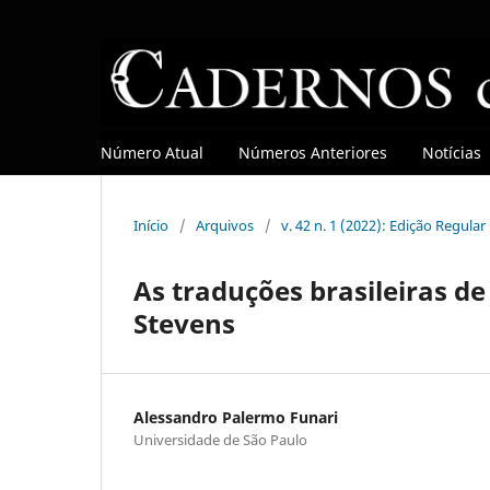
Número Atual
Números Anteriores
Notícias
Início
/
Arquivos
/
v. 42 n. 1 (2022): Edição Regula
As traduções brasileiras d
Stevens
Alessandro Palermo Funari
Universidade de São Paulo