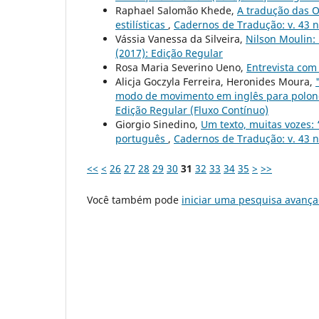
Raphael Salomão Khede,
A tradução das O
estilísticas
,
Cadernos de Tradução: v. 43 n.
Vássia Vanessa da Silveira,
Nilson Moulin:
(2017): Edição Regular
Rosa Maria Severino Ueno,
Entrevista com
Alicja Goczyla Ferreira, Heronides Moura,
modo de movimento em inglês para polonê
Edição Regular (Fluxo Contínuo)
Giorgio Sinedino,
Um texto, muitas vozes: 
português
,
Cadernos de Tradução: v. 43 n
<<
<
26
27
28
29
30
31
32
33
34
35
>
>>
Você também pode
iniciar uma pesquisa avança