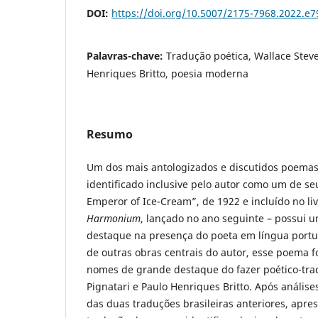
DOI:
https://doi.org/10.5007/2175-7968.2022.e
Palavras-chave:
Tradução poética, Wallace Steve
Henriques Britto, poesia moderna
Resumo
Um dos mais antologizados e discutidos poemas
identificado inclusive pelo autor como um de se
Emperor of Ice-Cream”, de 1922 e incluído no liv
Harmonium
, lançado no ano seguinte – possui u
destaque na presença do poeta em língua port
de outras obras centrais do autor, esse poema f
nomes de grande destaque do fazer poético-tradu
Pignatari e Paulo Henriques Britto. Após anális
das duas traduções brasileiras anteriores, apr