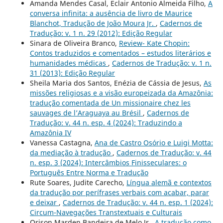
Amanda Mendes Casal, Eclair Antonio Almeida Filho,
A
conversa infinita: a ausência de livro de Maurice
Blanchot, Tradução de João Moura Jr.
,
Cadernos de
Tradução: v. 1 n. 29 (2012): Edição Regular
Sinara de Oliveira Branco,
Review- Kate Chopin:
Contos traduzidos e comentados – estudos literários e
humanidades médicas
,
Cadernos de Tradução: v. 1 n.
31 (2013): Edição Regular
Sheila Maria dos Santos, Enézia de Cássia de Jesus,
As
missões religiosas e a visão europeizada da Amazônia:
tradução comentada de Un missionaire chez les
sauvages de l’Araguaya au Brésil
,
Cadernos de
Tradução: v. 44 n. esp. 4 (2024): Traduzindo a
Amazônia IV
Vanessa Castagna,
Ana de Castro Osório e Luigi Motta:
da mediação à tradução
,
Cadernos de Tradução: v. 44
n. esp. 3 (2024): Intercâmbios Finisseculares: o
Português Entre Norma e Tradução
Rute Soares, Judite Carecho,
Língua alemã e contextos
da tradução por perífrases verbais com acabar, parar
e deixar
,
Cadernos de Tradução: v. 44 n. esp. 1 (2024):
Circum-Navegações Transtextuais e Culturais
Orison Marden Bandeira de Melo Jr.,
A tradução como