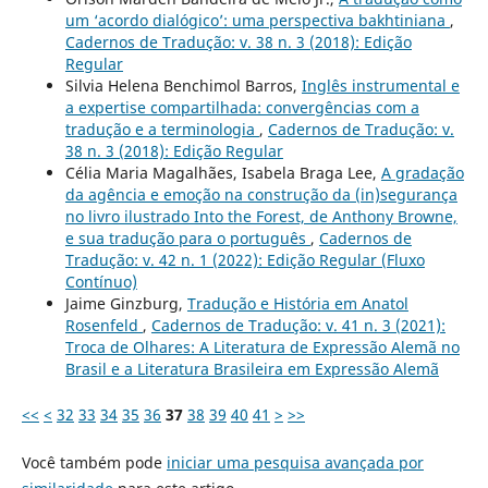
um ‘acordo dialógico’: uma perspectiva bakhtiniana
,
Cadernos de Tradução: v. 38 n. 3 (2018): Edição
Regular
Silvia Helena Benchimol Barros,
Inglês instrumental e
a expertise compartilhada: convergências com a
tradução e a terminologia
,
Cadernos de Tradução: v.
38 n. 3 (2018): Edição Regular
Célia Maria Magalhães, Isabela Braga Lee,
A gradação
da agência e emoção na construção da (in)segurança
no livro ilustrado Into the Forest, de Anthony Browne,
e sua tradução para o português
,
Cadernos de
Tradução: v. 42 n. 1 (2022): Edição Regular (Fluxo
Contínuo)
Jaime Ginzburg,
Tradução e História em Anatol
Rosenfeld
,
Cadernos de Tradução: v. 41 n. 3 (2021):
Troca de Olhares: A Literatura de Expressão Alemã no
Brasil e a Literatura Brasileira em Expressão Alemã
<<
<
32
33
34
35
36
37
38
39
40
41
>
>>
Você também pode
iniciar uma pesquisa avançada por