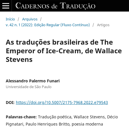
Início
/
Arquivos
/
v. 42 n. 1 (2022): Edição Regular (Fluxo Contínuo)
/
Artigos
As traduções brasileiras de The
Emperor of Ice-Cream, de Wallace
Stevens
Alessandro Palermo Funari
Universidade de São Paulo
DOI:
https://doi.org/10.5007/2175-7968.2022.e79543
Palavras-chave:
Tradução poética, Wallace Stevens, Décio
Pignatari, Paulo Henriques Britto, poesia moderna