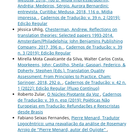
Andréia; Medeiros, Sérgio. Aurora Bernardini:
entrevista. Curitiba: Medusa, 2018, 116 p. Mídia
impressa.
,
Cadernos de Tradução: v. 39 n. 2 (2019):
Edição Regular
Jéssica Uhlig,
Chesterman, Andrew. Reflections on
translation theories: Selected papers 1993-2014.
Amsterdam/Philadelphia: John Benjamins Publishing
Company, 2017, 396 p.
,
Cadernos de Tradução: v. 39
n. 3 (2019): Edição Regular
Mirella Mota Cavalcante da Silva, Walter Carlos Costa,
Moorkeens, John; Castilho, Sheila; Gaspari, Federico, &
Doherty, Stephen (Eds.). Translation Quality
Assessment: From Principles to Practice. Cham:
Springer, 2018, 292 p.
,
Cadernos de Tradução: v. 42 n.
1 (2022): Edição Regular (Fluxo Contínuo)
Roberto Zular,
O Núcleo Pivotante da Voz
,
Cadernos
de Tradução: v. 39 n. esp (2019): Poiéticas Não
Europeias em Tradução: Refundações e Reescristas
desde Brasis
Fabiano Seixas Fernandes,
Pierre Menard, Tradutor
Logocêntrico: uma reavaliação da análise de Rosemary
Arrojo de “Pierre Menard, autor del Quijote”
,