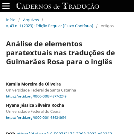
Início
/
Arquivos
/
v. 43 n. 1 (2023): Edição Regular (Fluxo Contínuo)
/
Artigos
Análise de elementos
paratextuais nas traduções de
Guimarães Rosa para o inglês
Kamila Moreira de Oliveira
Universidade Federal de Santa Catarina
https://orcid.org/0000-0003-4377-2249
Hyana Jéssica Silveira Rocha
Universidade Federal do Ceará
https://orcid.org/0000-0001-5862-8691
DOI:
https://doi.org/10.5007/2175-7968.2023.e82262