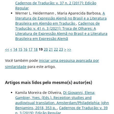
Cadernos de Tradução: v. 37 n. 2 (2017): Edição
Regular
Werner L. Heidermann , Maria Aparecida Barbosa,
A
literatura de Expressão Alemã no Brasil e a Literatura
Brasileira em Alemão em Tradução
,
Cadernos de
Tradução: v. 41 n. 3 (2021): Troca de Olhares: A
Literatura de Expressão Alemã no Brasil e a Literatura
Brasileira em Expressão Alemã
<<
<
14
15
16
17
18
19
20
21
22
23
>
>>
Você também pode
iniciar uma pesquisa avançada por
similaridade
para este artigo.
Artigos mais lidos pelo mesmo(s) autor(es)
Kamila Moreira de Oliveira,
Di Giovanni, Elena;
Gambier, Yves. (Eds.). Reception studies and
audiovisual translation. Amsterdam/Philadelphia: John
Benjamins, 2018, 353 p.
,
Cadernos de Tradução: v. 39
n. 3 (2019): Edição Regular