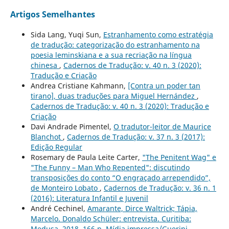
Artigos Semelhantes
Sida Lang, Yuqi Sun,
Estranhamento como estratégia
de tradução: categorização do estranhamento na
poesia leminskiana e a sua recriação na língua
chinesa
,
Cadernos de Tradução: v. 40 n. 3 (2020):
Tradução e Criação
Andrea Cristiane Kahmann,
[Contra un poder tan
tirano], duas traduções para Miguel Hernández
,
Cadernos de Tradução: v. 40 n. 3 (2020): Tradução e
Criação
Davi Andrade Pimentel,
O tradutor-leitor de Maurice
Blanchot
,
Cadernos de Tradução: v. 37 n. 3 (2017):
Edição Regular
Rosemary de Paula Leite Carter,
"The Penitent Wag" e
"The Funny – Man Who Repented": discutindo
transposições do conto “O engraçado arrependido”,
de Monteiro Lobato
,
Cadernos de Tradução: v. 36 n. 1
(2016): Literatura Infantil e Juvenil
André Cechinel,
Amarante, Dirce Waltrick; Tápia,
Marcelo. Donaldo Schüler: entrevista. Curitiba:
Medusa, 2018, 166 p. Mídia impressa/Guerini,