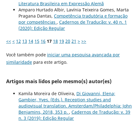
Literatura Brasileira em Expressão Alemã
Amparo Hurtado Albir, Lavínia Teixeira Gomes, Marta
Pragana Dantas,
Competência tradutória e formação
por competências
,
Cadernos de Tradução: v. 40 n. 1
(2020): Edição Regular
<<
<
12
13
14
15
16
17
18
19
20
21
>
>>
Você também pode
iniciar uma pesquisa avançada por
similaridade
para este artigo.
Artigos mais lidos pelo mesmo(s) autor(es)
Kamila Moreira de Oliveira,
Di Giovanni, Elena;
Gambier, Yves. (Eds.). Reception studies and
audiovisual translation. Amsterdam/Philadelphia: John
Benjamins, 2018, 353 p.
,
Cadernos de Tradução: v. 39
n. 3 (2019): Edição Regular