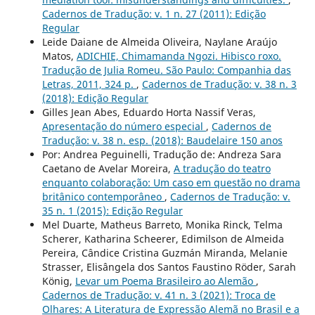
Cadernos de Tradução: v. 1 n. 27 (2011): Edição
Regular
Leide Daiane de Almeida Oliveira, Naylane Araújo
Matos,
ADICHIE, Chimamanda Ngozi. Hibisco roxo.
Tradução de Julia Romeu. São Paulo: Companhia das
Letras, 2011, 324 p.
,
Cadernos de Tradução: v. 38 n. 3
(2018): Edição Regular
Gilles Jean Abes, Eduardo Horta Nassif Veras,
Apresentação do número especial
,
Cadernos de
Tradução: v. 38 n. esp. (2018): Baudelaire 150 anos
Por: Andrea Peguinelli, Tradução de: Andreza Sara
Caetano de Avelar Moreira,
A tradução do teatro
enquanto colaboração: Um caso em questão no drama
britânico contemporâneo
,
Cadernos de Tradução: v.
35 n. 1 (2015): Edição Regular
Mel Duarte, Matheus Barreto, Monika Rinck, Telma
Scherer, Katharina Scheerer, Edimilson de Almeida
Pereira, Cândice Cristina Guzmán Miranda, Melanie
Strasser, Elisângela dos Santos Faustino Röder, Sarah
König,
Levar um Poema Brasileiro ao Alemão
,
Cadernos de Tradução: v. 41 n. 3 (2021): Troca de
Olhares: A Literatura de Expressão Alemã no Brasil e a