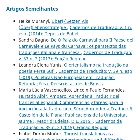
Artigos Semelhantes
Heike Muranyi,
Über(-)Setzen Als
(Über)Lebensstrategie
,
Cadernos de Tradução: v. 1 n.
esp. (2014): Depois de Babel
Sandra Bagno,
De O Paiz do Carnaval para Il Paese del
Carnevale e Le Pays du Carnaval: os paratextos das
traduções italiana e francesa
,
Cadernos de Tradução:
v. 37 n. 2 (2017): Edição Regular
Leandra Elena Yunis,
O orientalismo na tradução da
poesia Persa Sufi
,
Cadernos de Tradução: v. 39 n. esp
(2019): Poiéticas Não Europeias em Tradução:
Refundações e Reescristas desde Brasis
Maria Lúcia Vasconcellos, Lincoln Paulo Fernandes,
Hurtado Albir, Amparo. Aprender a Traducir del
francés al español. Competencias y tareas para la
iniciación a la traducción. Série Aprender a Traducir 6.
Castellón de la Plana: Publicacions de la Universitat
Jaume I, Madrid: Edelsa, D.L. 2015.
,
Cadernos de
Tradução: v. 35 n. 2 (2015): Edição Regular
Isabel Durán Muñoz,
Tourist translations as a
mediation tool: misunderstandings and difficulties.
,