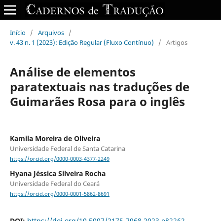
Início
/
Arquivos
/
v. 43 n. 1 (2023): Edição Regular (Fluxo Contínuo)
/
Artigos
Análise de elementos
paratextuais nas traduções de
Guimarães Rosa para o inglês
Kamila Moreira de Oliveira
Universidade Federal de Santa Catarina
https://orcid.org/0000-0003-4377-2249
Hyana Jéssica Silveira Rocha
Universidade Federal do Ceará
https://orcid.org/0000-0001-5862-8691
DOI:
https://doi.org/10.5007/2175-7968.2023.e82262