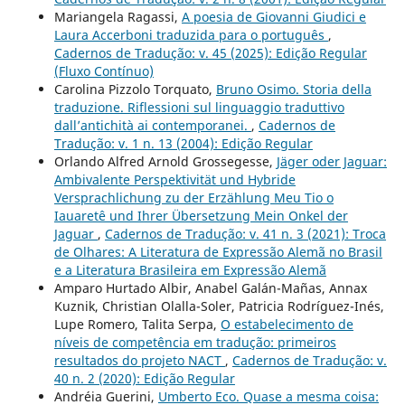
Mariangela Ragassi,
A poesia de Giovanni Giudici e
Laura Accerboni traduzida para o português
,
Cadernos de Tradução: v. 45 (2025): Edição Regular
(Fluxo Contínuo)
Carolina Pizzolo Torquato,
Bruno Osimo. Storia della
traduzione. Riflessioni sul linguaggio traduttivo
dall’antichità ai contemporanei.
,
Cadernos de
Tradução: v. 1 n. 13 (2004): Edição Regular
Orlando Alfred Arnold Grossegesse,
Jäger oder Jaguar:
Ambivalente Perspektivität und Hybride
Versprachlichung zu der Erzählung Meu Tio o
Iauaretê und Ihrer Übersetzung Mein Onkel der
Jaguar
,
Cadernos de Tradução: v. 41 n. 3 (2021): Troca
de Olhares: A Literatura de Expressão Alemã no Brasil
e a Literatura Brasileira em Expressão Alemã
Amparo Hurtado Albir, Anabel Galán-Mañas, Annax
Kuznik, Christian Olalla-Soler, Patricia Rodríguez-Inés,
Lupe Romero, Talita Serpa,
O estabelecimento de
níveis de competência em tradução: primeiros
resultados do projeto NACT
,
Cadernos de Tradução: v.
40 n. 2 (2020): Edição Regular
Andréia Guerini,
Umberto Eco. Quase a mesma coisa: