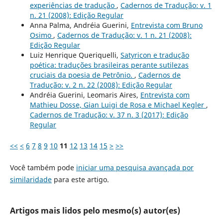
experiências de tradução
,
Cadernos de Tradução: v. 1
n. 21 (2008): Edição Regular
Anna Palma, Andréia Guerini,
Entrevista com Bruno
Osimo
,
Cadernos de Tradução: v. 1 n. 21 (2008):
Edição Regular
Luiz Henrique Queriquelli,
Satyricon e tradução
poética: traduções brasileiras perante sutilezas
cruciais da poesia de Petrônio.
,
Cadernos de
Tradução: v. 2 n. 22 (2008): Edição Regular
Andréia Guerini, Leomaris Aires,
Entrevista com
Mathieu Dosse, Gian Luigi de Rosa e Michael Kegler
,
Cadernos de Tradução: v. 37 n. 3 (2017): Edição
Regular
<<
<
6
7
8
9
10
11
12
13
14
15
>
>>
Você também pode
iniciar uma pesquisa avançada por
similaridade
para este artigo.
Artigos mais lidos pelo mesmo(s) autor(es)