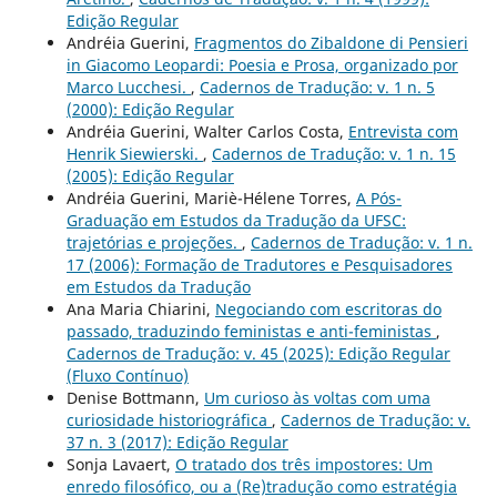
Edição Regular
Andréia Guerini,
Fragmentos do Zibaldone di Pensieri
in Giacomo Leopardi: Poesia e Prosa, organizado por
Marco Lucchesi.
,
Cadernos de Tradução: v. 1 n. 5
(2000): Edição Regular
Andréia Guerini, Walter Carlos Costa,
Entrevista com
Henrik Siewierski.
,
Cadernos de Tradução: v. 1 n. 15
(2005): Edição Regular
Andréia Guerini, Mariè-Hélene Torres,
A Pós-
Graduação em Estudos da Tradução da UFSC:
trajetórias e projeções.
,
Cadernos de Tradução: v. 1 n.
17 (2006): Formação de Tradutores e Pesquisadores
em Estudos da Tradução
Ana Maria Chiarini,
Negociando com escritoras do
passado, traduzindo feministas e anti-feministas
,
Cadernos de Tradução: v. 45 (2025): Edição Regular
(Fluxo Contínuo)
Denise Bottmann,
Um curioso às voltas com uma
curiosidade historiográfica
,
Cadernos de Tradução: v.
37 n. 3 (2017): Edição Regular
Sonja Lavaert,
O tratado dos três impostores: Um
enredo filosófico, ou a (Re)tradução como estratégia