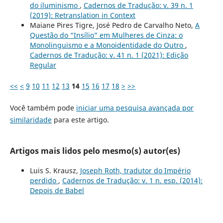
do iluminismo
,
Cadernos de Tradução: v. 39 n. 1
(2019): Retranslation in Context
Maiane Pires Tigre, José Pedro de Carvalho Neto,
A
Questão do “Insílio” em Mulheres de Cinza: o
Monolinguismo e a Monoidentidade do Outro
,
Cadernos de Tradução: v. 41 n. 1 (2021): Edição
Regular
<<
<
9
10
11
12
13
14
15
16
17
18
>
>>
Você também pode
iniciar uma pesquisa avançada por
similaridade
para este artigo.
Artigos mais lidos pelo mesmo(s) autor(es)
Luis S. Krausz,
Joseph Roth, tradutor do Império
perdido
,
Cadernos de Tradução: v. 1 n. esp. (2014):
Depois de Babel