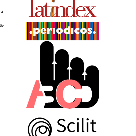
ou
ção