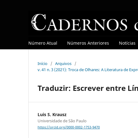
Número Atual
Números Anteriores
Notícias
Início
/
Arquivos
/
v. 41 n. 3 (2021): Troca de Olhares: A Literatura de Ex
Traduzir: Escrever entre L
Luis S. Krausz
Universidade de São Paulo
https://orcid.org/0000-0002-1753-9470