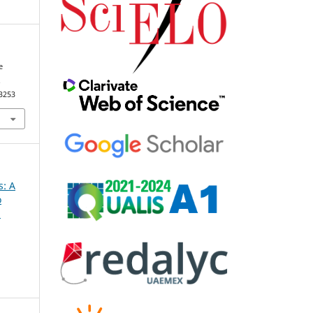
e
.
83253
s: A
o
m