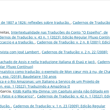
o de 1807 a 1826: reflexões sobre tradução.
,
Cadernos de Tradução:
reitas,
Intertextualidade nas Traduções do Conto "O Espelho", de
dernos de Tradução: v. 43 n. 1 (2023): Edição Regular (Fluxo Contí
ccaccio e a tradução.
,
Cadernos de Tradução: v. 2 n. 8 (2001): Ediç
evista com José Lambert
,
Cadernos de Tradução: v. 2 n. 22 (2008):
 Machado de Assis e nella traduzione italiana di Esaú e Jacó
,
Cadern
ular (Fluxo Contínuo)
nsaístico como tradução: o exemplo de Mon cœur mis à nu, de Cha
. esp. (2018): Baudelaire 150 anos
ca e o Rio Amazonas: um Italiano a Serviço de um Projeto de
n. esp. 1 (2022): Traduzindo a Amazônia II
 Garcia,
Kitāb Kalīla Wa-Dimna: Um Capítulo ainda não Editado em
e Patos e o Maçarico”
,
Cadernos de Tradução: v. 42 n. 1 (2022): Ed
radução.
,
Cadernos de Tradução: v. 1 n. 23 (2009): Edição Regular