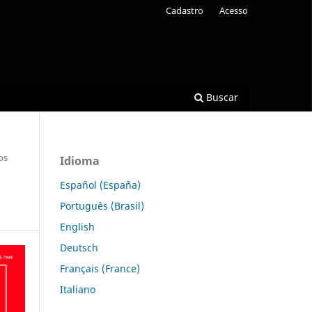
Cadastro
Acesso
Buscar
os
Idioma
Español (España)
Português (Brasil)
English
Deutsch
Français (France)
Italiano