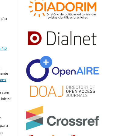
ução
a
 4.0
a
mente
mons
o com
inicial
r
 para
do