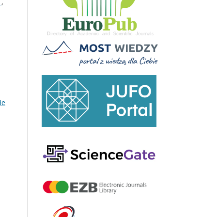
.
,
de