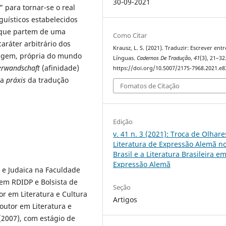
30-09-2021
 para tornar-se o real
guísticos estabelecidos
 que partem de uma
Como Citar
ráter arbitrário dos
Krausz, L. S. (2021). Traduzir: Escrever entr
uagem, própria do mundo
Línguas.
Cadernos De Tradução
,
41
(3), 21–32
erwandschaft
(afinidade)
https://doi.org/10.5007/2175-7968.2021.e
 a
práxis
da tradução
Fomatos de Citação
Edição
v. 41 n. 3 (2021): Troca de Olhare
Literatura de Expressão Alemã n
Brasil e a Literatura Brasileira e
Expressão Alemã
a e Judaica na Faculdade
 em RDIDP e Bolsista de
Seção
r em Literatura e Cultura
Artigos
outor em Literatura e
(2007), com estágio de