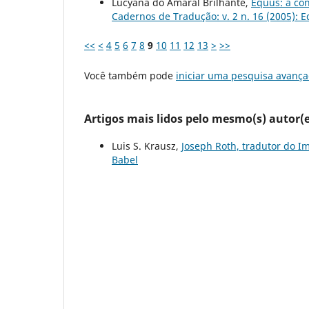
Lucyana do Amaral Brilhante,
Equus: a co
Cadernos de Tradução: v. 2 n. 16 (2005): 
<<
<
4
5
6
7
8
9
10
11
12
13
>
>>
Você também pode
iniciar uma pesquisa avança
Artigos mais lidos pelo mesmo(s) autor(e
Luis S. Krausz,
Joseph Roth, tradutor do I
Babel