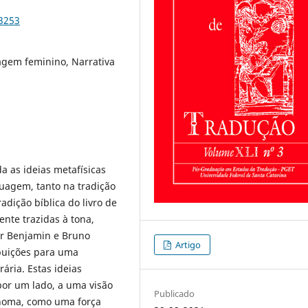
83253
agem feminino, Narrativa
a as ideias metafísicas
uagem, tanto na tradição
dição bíblica do livro de
nte trazidas à tona,
er Benjamin e Bruno
Artigo
buições para uma
ária. Estas ideias
por um lado, a uma visão
Publicado
ônoma, como uma força