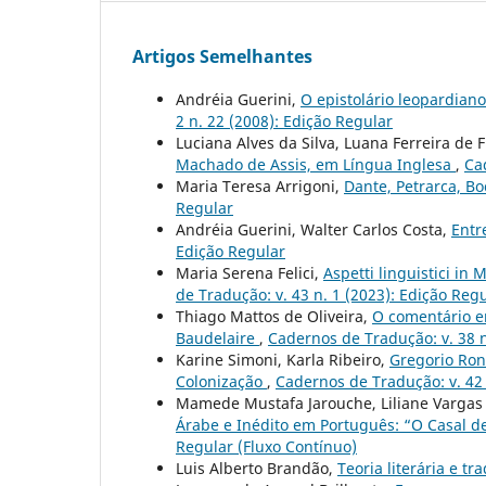
Artigos Semelhantes
Andréia Guerini,
O epistolário leopardian
2 n. 22 (2008): Edição Regular
Luciana Alves da Silva, Luana Ferreira de F
Machado de Assis, em Língua Inglesa
,
Ca
Maria Teresa Arrigoni,
Dante, Petrarca, Bo
Regular
Andréia Guerini, Walter Carlos Costa,
Entr
Edição Regular
Maria Serena Felici,
Aspetti linguistici in
de Tradução: v. 43 n. 1 (2023): Edição Reg
Thiago Mattos de Oliveira,
O comentário e
Baudelaire
,
Cadernos de Tradução: v. 38 n
Karine Simoni, Karla Ribeiro,
Gregorio Ron
Colonização
,
Cadernos de Tradução: v. 42 
Mamede Mustafa Jarouche, Liliane Vargas
Árabe e Inédito em Português: “O Casal d
Regular (Fluxo Contínuo)
Luis Alberto Brandão,
Teoria literária e t