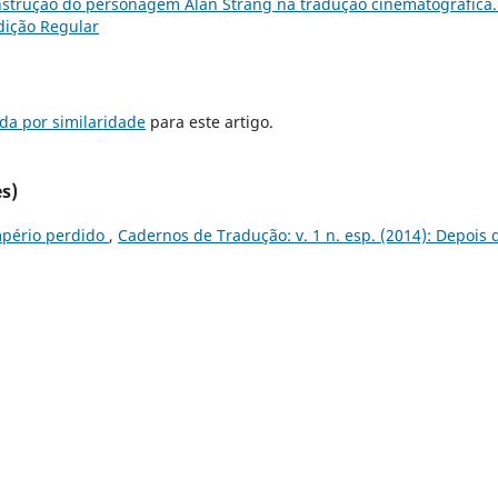
nstrução do personagem Alan Strang na tradução cinematográfica
Edição Regular
da por similaridade
para este artigo.
s)
mpério perdido
,
Cadernos de Tradução: v. 1 n. esp. (2014): Depois 