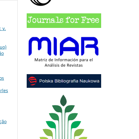
 v.
nuo)
ão
os
rles
ição