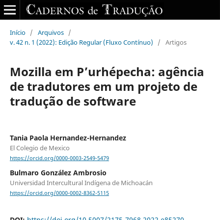
Início
/
Arquivos
/
v. 42 n. 1 (2022): Edição Regular (Fluxo Contínuo)
/
Artigos
Mozilla em P’urhépecha: agência
de tradutores em um projeto de
tradução de software
Tania Paola Hernandez-Hernandez
El Colegio de Mexico
https://orcid.org/0000-0003-2549-5479
Bulmaro González Ambrosio
Universidad Intercultural Indígena de Michoacán
https://orcid.org/0000-0002-8362-5115
DOI:
https://doi.org/10.5007/2175-7968.2022.e85270