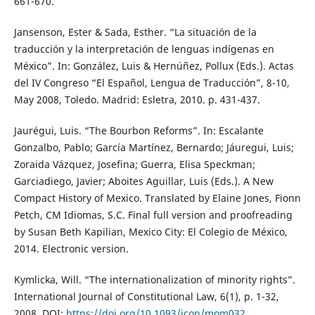
661-670.
Jansenson, Ester & Sada, Esther. “La situación de la
traducción y la interpretación de lenguas indígenas en
México”. In: González, Luis & Hernúñez, Pollux (Eds.). Actas
del IV Congreso “El Español, Lengua de Traducción”, 8-10,
May 2008, Toledo. Madrid: Esletra, 2010. p. 431-437.
Jaurégui, Luis. “The Bourbon Reforms”. In: Escalante
Gonzalbo, Pablo; García Martínez, Bernardo; Jáuregui, Luis;
Zoraida Vázquez, Josefina; Guerra, Elisa Speckman;
Garciadiego, Javier; Aboites Aguillar, Luis (Eds.). A New
Compact History of Mexico. Translated by Elaine Jones, Fionn
Petch, CM Idiomas, S.C. Final full version and proofreading
by Susan Beth Kapilian, Mexico City: El Colegio de México,
2014. Electronic version.
Kymlicka, Will. “The internationalization of minority rights”.
International Journal of Constitutional Law, 6(1), p. 1-32,
2008. DOI:
https://doi.org/10.1093/icon/mom032