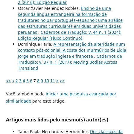
2 (2016): Edição Regular
Oscar Xavier Meléndez Robles,
Ensino de uma
segunda língua estrangeira na formação de
tradutores no par português-espanhol: uma análise
das estruturas curriculares em duas universidades
peruanas
,
Cadernos de Tradução: v. 44 n. 1 (2024):
Edição Regular (Fluxo Contínuo)
Dominique Faria,
A representação da alteridade num
contexto pós-colonial: A costa dos murmúrios de Lídia
Jorge em tradução inglesa e francesa
,
Cadernos de
Tradução: v. 37 n. 1 (2017): Moving Bodies Across
Transland
<<
<
2
3
4
5
6
7
8
9
10
11
>
>>
Você também pode
iniciar uma pesquisa avançada por
similaridade
para este artigo.
Artigos mais lidos pelo mesmo(s) autor(es)
Tania Paola Hernandez-Hernandez,
Dos clássicos da