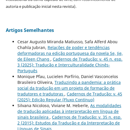
autoria e publicação inicial nesta revista).
Artigos Semelhantes
Cesar Augusto Miranda Matiusso, Safa Alferd Abou
Chahla Jubran,
Relações de poder e tendências
deformadoras na edição portuguesa da novela Se, Jie,
de Eileen Chang
,
Cadernos de Tradução: v. 45 n. esp.
3 (2025): Tradução e Interculturalidade Chinês-
Português
Monique Pfau, Lucielen Porfírio, Daniel Vasconcelos
Brasileiro Oliveira,
Traduzindo a pandemia: a prática
social da tradução em um projeto de formação de
tradutores e tradutoras
,
Cadernos de Tradução: v. 45
(2025): Edição Regular (Fluxo Contínuo)
Silvana Nicoloso, Viviane M. Heberle,
As modalidades
de tradução aplicadas à interpretação em língua de
sinais brasileira
,
Cadernos de Tradução: v. 35 n. esp.
2 (2015): Estudos da Tradução e da Interpretação de
Línguas de Sinais