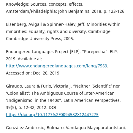
Knowledge: Sources, concepts, effects.
Amsterdam/Philadelphia: John Benjamins, 2018. p. 123-126.
Eisenberg, Avigail & Spinner-Halev, Jeff. Minorities within
minorities: Equality, rights and diversity. Cambridge:
Cambridge University Press, 2005.
Endangered Languages Project [ELP]. “Purepecha”. ELP.
2019. Available at:
http://www.endangeredlanguages.com/lang/7569
.
Accessed on: Dec. 20, 2019.
Giraudo, Laura & Furio, Victoria J. “Neither ‘Scientific’ nor
‘Colonialist’: The Ambiguous Course of Inter-American
‘Indigenismo’ in the 1940s”. Latin American Perspectives,
39(5), p. 12-32, 2012. DOI:
https://doi.org/10.1177%2F0094582X12447275
González Ambrosio, Bulmaro. Vandaqua Mayoparatantstani.