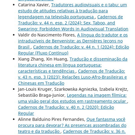
Catarina Xavier,
Tradutores audiovisuais e o tabu: um
estudo de atitudes relativas à tradução para
legendagem na televisão portuguesa
,
Cadernos de
Tradução: v. 44 n. esp. 2 (2024): Sex, Taboo, and
Swearing: Forbidden Words in Audiovisual Translation
Valdir do Nascimento Flores,
A língua do tradutor e os
intraduzíveis de Benveniste: as Dernières leçons no
Brasil
,
Cadernos de Tradução: v. 44 n. 1 (2024): Edição
Regular (Fluxo Contínuo)
Xiang Zhang, Xin Huang,
Tradução e disseminação da
literatura chinesa em língua portuguesa:
características e tendências
,
Cadernos de Tradução:
v. 43 n. esp. 3 (2023): Relações Luso-Afro-Brasileiras e
Chinesas em Tradução
Jan-Louis Kruger, Szarkowska Agniezka, Izabela Krejtz,
Sebastião Braga-Junior,
Legendas na imagem fílmica:
uma visão geral dos estudos em rastreamento ocular
,
Cadernos de Tradução: v. 40 n. 2 (2020): Edição
Regular
Alinne Balduino Pires Fernandes,
Que fantasma você
procura para devorar? As presenças assombradas do
teatro e da tradução
,
Cadernos de Tradução: v. 36 n.