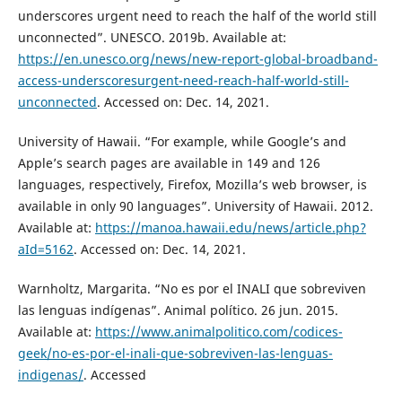
underscores urgent need to reach the half of the world still
unconnected”. UNESCO. 2019b. Available at:
https://en.unesco.org/news/new-report-global-broadband-
access-underscoresurgent-need-reach-half-world-still-
unconnected
. Accessed on: Dec. 14, 2021.
University of Hawaii. “For example, while Google’s and
Apple’s search pages are available in 149 and 126
languages, respectively, Firefox, Mozilla’s web browser, is
available in only 90 languages”. University of Hawaii. 2012.
Available at:
https://manoa.hawaii.edu/news/article.php?
aId=5162
. Accessed on: Dec. 14, 2021.
Warnholtz, Margarita. “No es por el INALI que sobreviven
las lenguas indígenas”. Animal político. 26 jun. 2015.
Available at:
https://www.animalpolitico.com/codices-
geek/no-es-por-el-inali-que-sobreviven-las-lenguas-
indigenas/
. Accessed