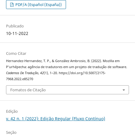
PDF/A (Español (España))
Publicado
10-11-2022
Como Citar
Hernandez-Hernandez, T. P., & González Ambrosio, B. (2022). Mozilla em
P’urhépecha: agência de tradutores em um projeto de tradução de software.
Cadernos De Tradução
,
42
(1), 1–20. https://doi.org/10.5007/2175-
7968.2022.e85270
Fomatos de Citação
Edição
v. 42 n. 1 (2022): Edição Regular (Fluxo Contínuo)
Seção