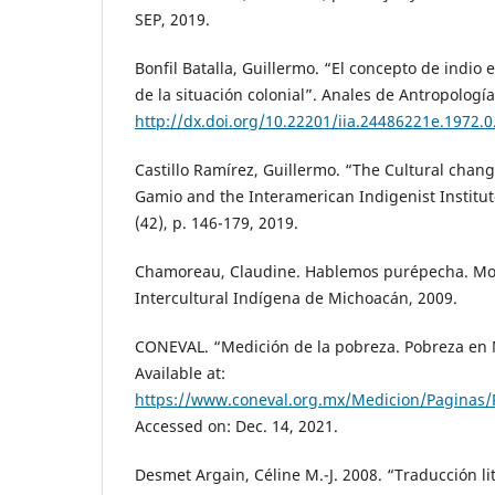
SEP, 2019.
Bonfil Batalla, Guillermo. “El concepto de indio
de la situación colonial”. Anales de Antropología
http://dx.doi.org/10.22201/iia.24486221e.1972.
Castillo Ramírez, Guillermo. “The Cultural chan
Gamio and the Interamerican Indigenist Institute
(42), p. 146-179, 2019.
Chamoreau, Claudine. Hablemos purépecha. Mor
Intercultural Indígena de Michoacán, 2009.
CONEVAL. “Medición de la pobreza. Pobreza en 
Available at:
https://www.coneval.org.mx/Medicion/Paginas/P
Accessed on: Dec. 14, 2021.
Desmet Argain, Céline M.-J. 2008. “Traducción li