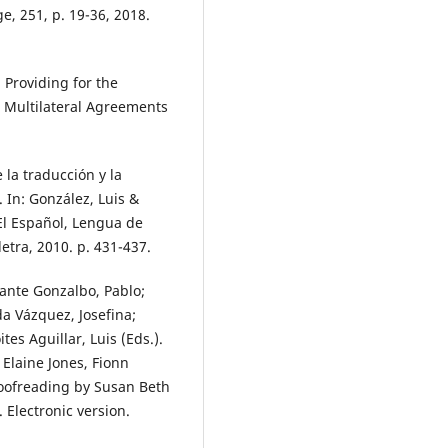
e, 251, p. 19-36, 2018.
 Providing for the
. Multilateral Agreements
 la traducción y la
 In: González, Luis &
“El Español, Lengua de
etra, 2010. p. 431-437.
lante Gonzalbo, Pablo;
da Vázquez, Josefina;
es Aguillar, Luis (Eds.).
Elaine Jones, Fionn
proofreading by Susan Beth
 Electronic version.