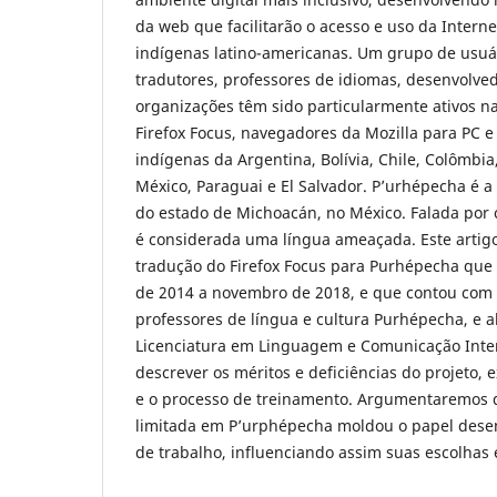
da web que facilitarão o acesso e uso da Intern
indígenas latino-americanas. Um grupo de usu
tradutores, professores de idiomas, desenvolvedo
organizações têm sido particularmente ativos na
Firefox Focus, navegadores da Mozilla para PC 
indígenas da Argentina, Bolívia, Chile, Colômbi
México, Paraguai e El Salvador. P’urhépecha é a
do estado de Michoacán, no México. Falada por 
é considerada uma língua ameaçada. Este artigo
tradução do Firefox Focus para Purhépecha qu
de 2014 a novembro de 2018, e que contou com 
professores de língua e cultura Purhépecha, e a
Licenciatura em Linguagem e Comunicação Inter
descrever os méritos e deficiências do projeto,
e o processo de treinamento. Argumentaremos q
limitada em P’urphépecha moldou o papel des
de trabalho, influenciando assim suas escolhas 