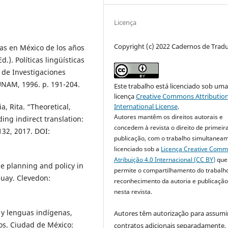
Licença
Copyright (c) 2022 Cadernos de Trad
cas en México de los años
.). Políticas lingüísticas
 de Investigaciones
UNAM, 1996. p. 191-204.
Este trabalho está licenciado sob um
licença
Creative Commons Attribution
International License
.
, Rita. “Theoretical,
Autores mantêm os direitos autorais e
ing indirect translation:
concedem à revista o direito de primeir
132, 2017. DOI:
publicação, com o trabalho simultanea
licenciado sob a
Licença Creative Com
Atribuição 4.0 Internacional (CC BY)
que
e planning and policy in
permite o compartilhamento do trabalh
guay. Clevedon:
reconhecimento da autoria e publicação 
nesta revista.
s y lenguas indígenas,
Autores têm autorização para assumi
ios. Ciudad de México:
contratos adicionais separadamente,