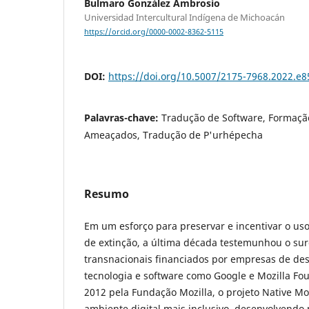
Bulmaro González Ambrosio
Universidad Intercultural Indígena de Michoacán
https://orcid.org/0000-0002-8362-5115
DOI:
https://doi.org/10.5007/2175-7968.2022.e
Palavras-chave:
Tradução de Software, Formaçã
Ameaçados, Tradução de P'urhépecha
Resumo
Em um esforço para preservar e incentivar o u
de extinção, a última década testemunhou o su
transnacionais financiados por empresas de de
tecnologia e software como Google e Mozilla F
2012 pela Fundação Mozilla, o projeto Native Moz
ambiente digital mais inclusivo, desenvolvendo 