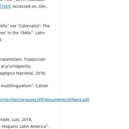
/7569
. Accessed on: Dec.
ific’ nor ‘Colonialist’: The
o’ in the 1940s”. Latin
I:
atantstani. Traducción
s al p’urhépecha
agógica Nacional, 2018.
 multilingualism”. Cahier
recherches/groupes/elf/documents/elfwp3.pdf
.
rade, Luis. 2018.
 Hispanic Latin America”.