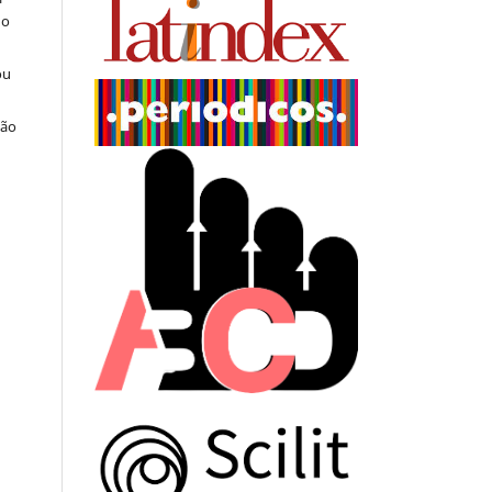
do
ou
ção