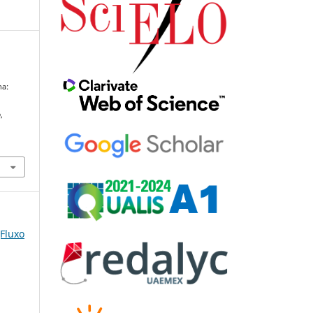
ha:
o
,
(Fluxo