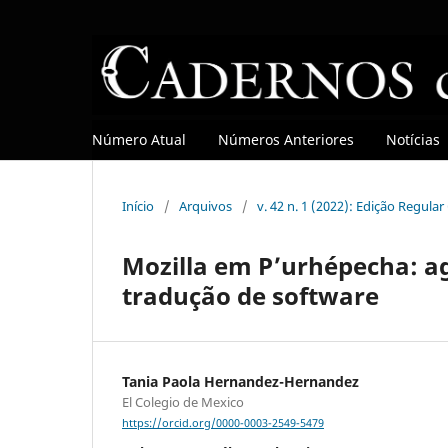
Número Atual
Números Anteriores
Notícias
Início
/
Arquivos
/
v. 42 n. 1 (2022): Edição Regula
Mozilla em P’urhépecha: a
tradução de software
Tania Paola Hernandez-Hernandez
El Colegio de Mexico
https://orcid.org/0000-0003-2549-5479