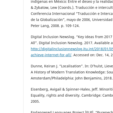
indígenas en México: Entre el deseo y la realid
& Zybatow, Lew (Coords.). Traducción e intercult
Conferencia Internacional “Traducción e Interca
de la Globalización”, mayo de 2006, Universidad
Peter Lang, 2008. p. 109-124.
Digital Inclusion Newslog. “Key ideas from 2017 
All”. Digital Inclusion Newslog. 2017. Available a
http://digitalinclusionnewslog.itu.int/2018/01/
achieve-internet-for-all/
. Accessed on: Dec. 14, 
Dunne, Keiran J. “Localisation”. In: D’hulst, Liev
A History of Modern Translation Knowledge: Sour
Amsterdam/Philadelphia: John Benjamins, 2018. 
Eisenberg, Avigail & Spinner-Halev, Jeff. Minoriti
Equality, rights and diversity. Cambridge: Cambr
2005.
Endangered Languages Project [ELP]. “Purepecha