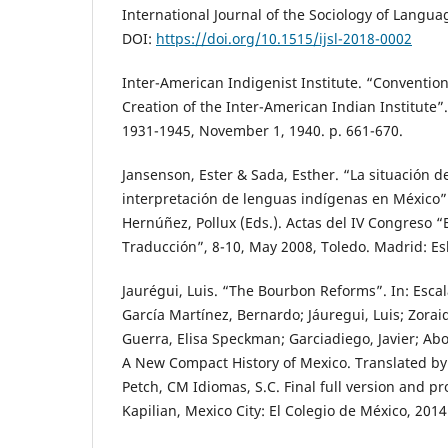
International Journal of the Sociology of Languag
DOI:
https://doi.org/10.1515/ijsl-2018-0002
Inter-American Indigenist Institute. “Convention
Creation of the Inter-American Indian Institute”
1931-1945, November 1, 1940. p. 661-670.
Jansenson, Ester & Sada, Esther. “La situación de
interpretación de lenguas indígenas en México”.
Hernúñez, Pollux (Eds.). Actas del IV Congreso 
Traducción”, 8-10, May 2008, Toledo. Madrid: Esl
Jaurégui, Luis. “The Bourbon Reforms”. In: Esca
García Martínez, Bernardo; Jáuregui, Luis; Zorai
Guerra, Elisa Speckman; Garciadiego, Javier; Aboit
A New Compact History of Mexico. Translated by 
Petch, CM Idiomas, S.C. Final full version and 
Kapilian, Mexico City: El Colegio de México, 2014.