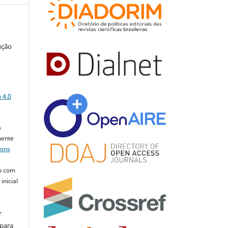
ução
a
 4.0
a
mente
mons
o com
inicial
r
 para