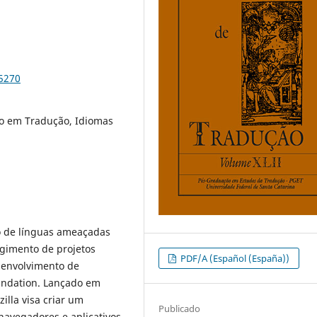
85270
o em Tradução, Idiomas
so de línguas ameaçadas
rgimento de projetos
PDF/A (Español (España))
senvolvimento de
oundation. Lançado em
illa visa criar um
Publicado
navegadores e aplicativos