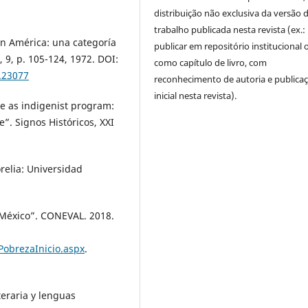
distribuição não exclusiva da versão 
trabalho publicada nesta revista (ex.:
 en América: una categoría
publicar em repositório institucional 
, 9, p. 105-124, 1972. DOI:
como capítulo de livro, com
0.23077
reconhecimento de autoria e publica
inicial nesta revista).
ge as indigenist program:
”. Signos Históricos, XXI
elia: Universidad
México”. CONEVAL. 2018.
obrezaInicio.aspx
.
teraria y lenguas