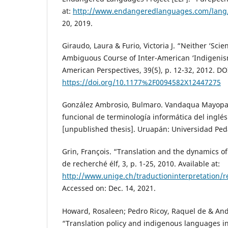
at:
http://www.endangeredlanguages.com/lang
20, 2019.
Giraudo, Laura & Furio, Victoria J. “Neither ‘Scient
Ambiguous Course of Inter-American ‘Indigenism
American Perspectives, 39(5), p. 12-32, 2012. DO
https://doi.org/10.1177%2F0094582X12447275
González Ambrosio, Bulmaro. Vandaqua Mayopar
funcional de terminología informática del inglé
[unpublished thesis]. Uruapán: Universidad Ped
Grin, François. “Translation and the dynamics of
de recherché élf, 3, p. 1-25, 2010. Available at:
http://www.unige.ch/traductioninterpretation/
Accessed on: Dec. 14, 2021.
Howard, Rosaleen; Pedro Ricoy, Raquel de & And
“Translation policy and indigenous languages in