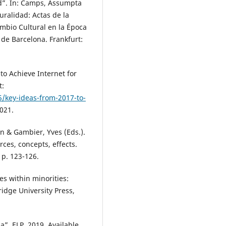
ad”. In: Camps, Assumpta
uralidad: Actas de la
mbio Cultural en la Época
 de Barcelona. Frankfurt:
to Achieve Internet for
t:
05/key-ideas-from-2017-to-
2021.
en & Gambier, Yves (Eds.).
ces, concepts, effects.
p. 123-126.
es within minorities:
idge University Press,
”. ELP. 2019. Available