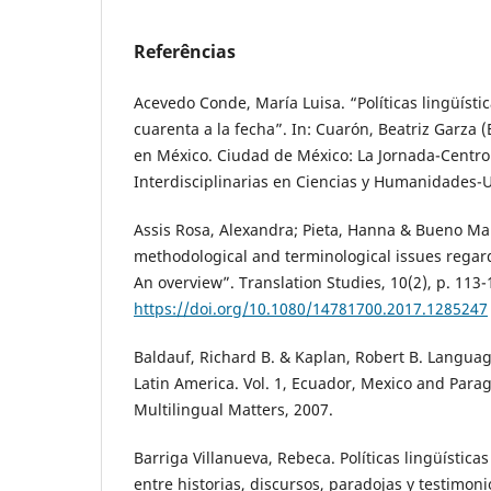
Referências
Acevedo Conde, María Luisa. “Políticas lingüísti
cuarenta a la fecha”. In: Cuarón, Beatriz Garza (Ed
en México. Ciudad de México: La Jornada-Centro
Interdisciplinarias en Ciencias y Humanidades-
Assis Rosa, Alexandra; Pieta, Hanna & Bueno Maia
methodological and terminological issues regard
An overview”. Translation Studies, 10(2), p. 113-
https://doi.org/10.1080/14781700.2017.1285247
Baldauf, Richard B. & Kaplan, Robert B. Languag
Latin America. Vol. 1, Ecuador, Mexico and Para
Multilingual Matters, 2007.
Barriga Villanueva, Rebeca. Políticas lingüística
entre historias, discursos, paradojas y testimon