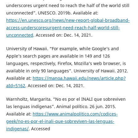
underscores urgent need to reach the half of the world still
unconnected”. UNESCO. 2019b. Available at:
https://en.unesco.org/news/new-report-global-broadband-
access-underscoresurgent-need-reach-half-world-still-
unconnected
. Accessed on: Dec. 14, 2021.
University of Hawaii. “For example, while Google’s and
Apple’s search pages are available in 149 and 126
languages, respectively, Firefox, Mozilla’s web browser, is
available in only 90 languages”. University of Hawaii. 2012.
Available at:
https://manoa.hawaii.edu/news/article.php?
aId=5162
. Accessed on: Dec. 14, 2021.
Warnholtz, Margarita. “No es por el INALI que sobreviven
las lenguas indígenas”. Animal político. 26 jun. 2015.
Available at:
https://www.animalpolitico.com/codices-
geek/no-es-por-el-inali-que-sobreviven-las-lenguas-
indigenas/
. Accessed