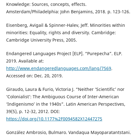
Knowledge: Sources, concepts, effects.
Amsterdam/Philadelphia: John Benjamins, 2018. p. 123-126.
Eisenberg, Avigail & Spinner-Halev, Jeff. Minorities within
minorities: Equality, rights and diversity. Cambridge:
Cambridge University Press, 2005.
Endangered Languages Project [ELP]. “Purepecha”. ELP.
2019. Available at:
http://www.endangeredlanguages.com/lang/7569
.
Accessed on: Dec. 20, 2019.
Giraudo, Laura & Furio, Victoria J. “Neither ‘Scientific’ nor
‘Colonialist’: The Ambiguous Course of Inter-American
‘Indigenismo’ in the 1940s”. Latin American Perspectives,
39(5), p. 12-32, 2012. DOI:
https://doi.org/10.1177%2F0094582X12447275
González Ambrosio, Bulmaro. Vandaqua Mayoparatantstani.