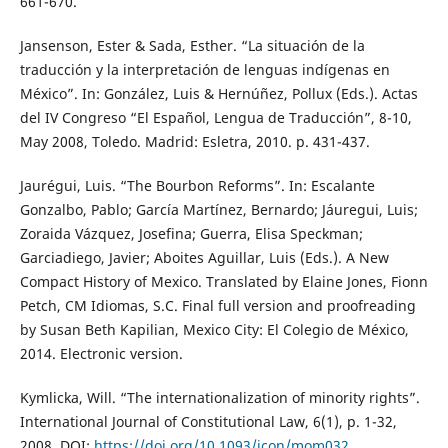
661-670.
Jansenson, Ester & Sada, Esther. “La situación de la
traducción y la interpretación de lenguas indígenas en
México”. In: González, Luis & Hernúñez, Pollux (Eds.). Actas
del IV Congreso “El Español, Lengua de Traducción”, 8-10,
May 2008, Toledo. Madrid: Esletra, 2010. p. 431-437.
Jaurégui, Luis. “The Bourbon Reforms”. In: Escalante
Gonzalbo, Pablo; García Martínez, Bernardo; Jáuregui, Luis;
Zoraida Vázquez, Josefina; Guerra, Elisa Speckman;
Garciadiego, Javier; Aboites Aguillar, Luis (Eds.). A New
Compact History of Mexico. Translated by Elaine Jones, Fionn
Petch, CM Idiomas, S.C. Final full version and proofreading
by Susan Beth Kapilian, Mexico City: El Colegio de México,
2014. Electronic version.
Kymlicka, Will. “The internationalization of minority rights”.
International Journal of Constitutional Law, 6(1), p. 1-32,
2008. DOI:
https://doi.org/10.1093/icon/mom032