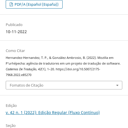
PDF/A (Español (España))
Publicado
10-11-2022
Como Citar
Hernandez-Hernandez, T. P., & González Ambrosio, B. (2022). Mozilla em
P’urhépecha: agência de tradutores em um projeto de tradução de software.
Cadernos De Tradução
,
42
(1), 1–20. https://doi.org/10.5007/2175-
7968.2022.e85270
Fomatos de Citação
Edição
v. 42 n. 1 (2022): Edição Regular (Fluxo Contínuo)
Seção