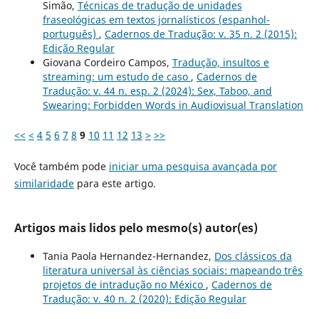
Simão,
Técnicas de tradução de unidades
fraseológicas em textos jornalísticos (espanhol-
português)
,
Cadernos de Tradução: v. 35 n. 2 (2015):
Edição Regular
Giovana Cordeiro Campos,
Tradução, insultos e
streaming: um estudo de caso
,
Cadernos de
Tradução: v. 44 n. esp. 2 (2024): Sex, Taboo, and
Swearing: Forbidden Words in Audiovisual Translation
<<
<
4
5
6
7
8
9
10
11
12
13
>
>>
Você também pode
iniciar uma pesquisa avançada por
similaridade
para este artigo.
Artigos mais lidos pelo mesmo(s) autor(es)
Tania Paola Hernandez-Hernandez,
Dos clássicos da
literatura universal às ciências sociais: mapeando três
projetos de intradução no México
,
Cadernos de
Tradução: v. 40 n. 2 (2020): Edição Regular