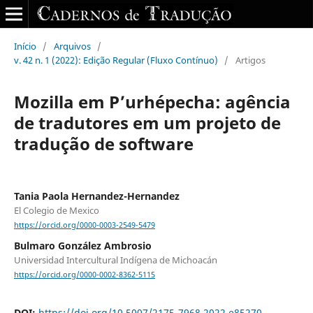
Início
/
Arquivos
/
v. 42 n. 1 (2022): Edição Regular (Fluxo Contínuo)
/
Artigos
Mozilla em P’urhépecha: agência
de tradutores em um projeto de
tradução de software
Tania Paola Hernandez-Hernandez
El Colegio de Mexico
https://orcid.org/0000-0003-2549-5479
Bulmaro González Ambrosio
Universidad Intercultural Indígena de Michoacán
https://orcid.org/0000-0002-8362-5115
DOI:
https://doi.org/10.5007/2175-7968.2022.e85270