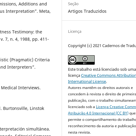
Omissions, Additions and
Seção
us Interpretation”. Meta,
Artigos Traduzidos
Licença
itness Testimony: the
v. 7, n. 4, 1988, pp. 411-
Copyright (c) 2021 Cadernos de Trad
istic (Pragmatic) Criteria
and Interpreters”.
Este trabalho está licenciado sob um
licença
Creative Commons Attribution
International License
.
 Medical Interviews.
Autores mantêm os direitos autorais e
concedem à revista o direito de primeir
publicação, com o trabalho simultanea
licenciado sob a
Licença Creative Com
. Burtonsville, Linstok
Atribuição 4.0 Internacional (CC BY)
que
permite o compartilhamento do trabalh
reconhecimento da autoria e publicação 
nterpretación simultánea.
nesta revista.