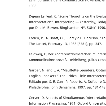
La importancia de la comunicación no verbal. Gr
1998.
Déjean Le Féal, K. “Some Thoughts on the Evalu
Interpretation”. Interpreting — Yesterday, Tod
por D. e M. Bowen, Binghamton NY, SUNY, 1990,
Ebden, P., A. Bhatt, O. J. Carey e B. Harrison. “T
The Lancet, February 13, 1988 [8581], pp. 347.
Feldweg, E. Der Konferenzdolmetscher im inter
Kommunikationsprozeß. Heidelberg, Julius Groos
Garber, N. and L. A. “Mauffette-Leenders. Obta
English Speakers.” The Critical Link: Interprete
Editado por: S. E. Carr, R. Roberts, A. Dufour e
Philadelphia, John Benjamins, 1997, pp. 131-143
Gerver, D. Aspects of Simultaneous Interpretat
Information Processing. 1971. Oxford University,