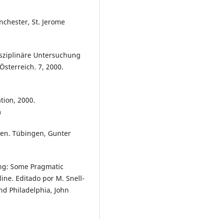
nchester, St. Jerome
isziplinäre Untersuchung
sterreich. 7, 2000.
tion, 2000.
m
hen. Tübingen, Gunter
ing: Some Pragmatic
ine. Editado por M. Snell-
nd Philadelphia, John