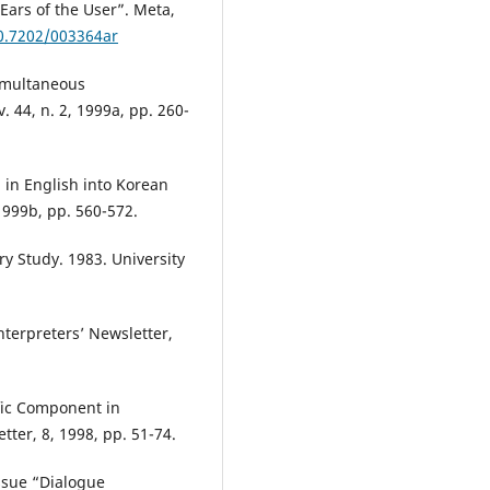
 Ears of the User”. Meta,
10.7202/003364ar
Simultaneous
. 44, n. 2, 1999a, pp. 260-
 in English into Korean
1999b, pp. 560-572.
ry Study. 1983. University
nterpreters’ Newsletter,
ific Component in
tter, 8, 1998, pp. 51-74.
 issue “Dialogue