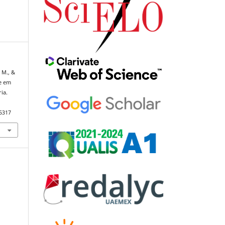
 M., &
de em
ia.
85317