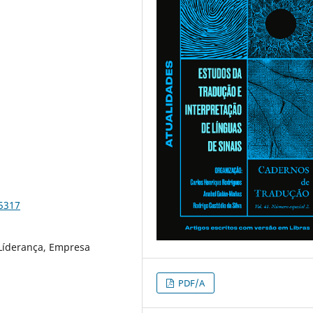
85317
 Líderança, Empresa
PDF/A