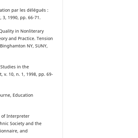
tation par les délégués :
 3, 1990, pp. 66-71.
uality in Nonliterary
eory and Practice. Tension
, Binghamton NY, SUNY,
Studies in the
 v. 10, n. 1, 1998, pp. 69-
ourne, Education
 of Interpreter
hnic Society and the
tionnaire, and