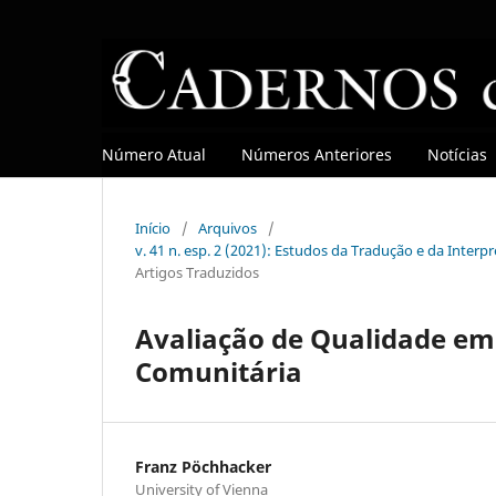
Número Atual
Números Anteriores
Notícias
Início
/
Arquivos
/
v. 41 n. esp. 2 (2021): Estudos da Tradução e da Interp
Artigos Traduzidos
Avaliação de Qualidade em 
Comunitária
Franz Pöchhacker
University of Vienna