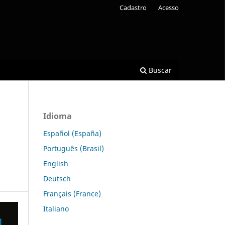
Cadastro
Acesso
Buscar
Idioma
Español (España)
Português (Brasil)
English
Deutsch
Français (France)
Italiano