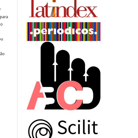
r
 para
do
ou
ção