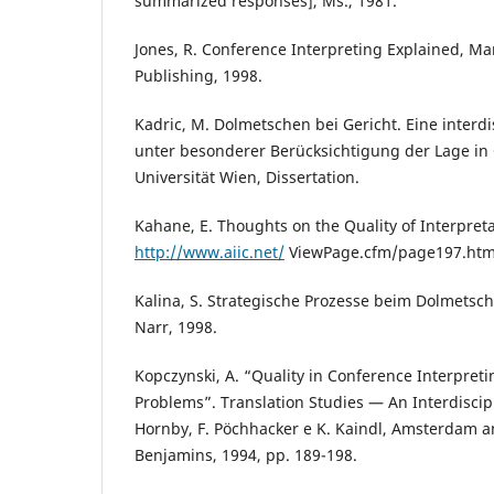
summarized responses], Ms., 1981.
Jones, R. Conference Interpreting Explained, Ma
Publishing, 1998.
Kadric, M. Dolmetschen bei Gericht. Eine interd
unter besonderer Berücksichtigung der Lage in Ö
Universität Wien, Dissertation.
Kahane, E. Thoughts on the Quality of Interpreta
http://www.aiic.net/
ViewPage.cfm/page197.ht
Kalina, S. Strategische Prozesse beim Dolmetsc
Narr, 1998.
Kopczynski, A. “Quality in Conference Interpret
Problems”. Translation Studies — An Interdiscipl
Hornby, F. Pöchhacker e K. Kaindl, Amsterdam a
Benjamins, 1994, pp. 189-198.