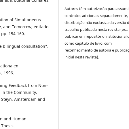
anada, Editorial Comares,
Autores têm autorização para assumi
contratos adicionais separadamente,
ation of Simultaneous
distribuição não exclusiva da versão 
ay, and Tomorrow, editado
trabalho publicada nesta revista (ex.:
 pp. 154-160.
publicar em repositório institucional 
como capítulo de livro, com
he bilingual consultation”.
reconhecimento de autoria e publica
inicial nesta revista).
nationalen
, 1996.
ining Feedback from Non-
rs in the Community.
 D. Steyn, Amsterdam and
.
ion and Human
 Thesis.