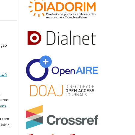
ução
a
 4.0
a
mente
mons
o com
inicial