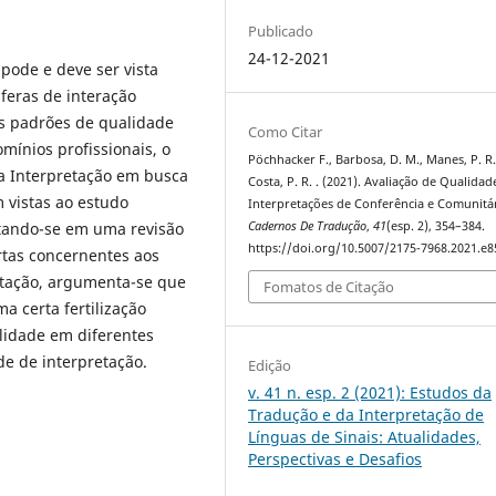
Publicado
24-12-2021
pode e deve ser vista
feras de interação
dos padrões de qualidade
Como Citar
ínios profissionais, o
Pöchhacker F., Barbosa, D. M., Manes, P. R.
da Interpretação em busca
Costa, P. R. . (2021). Avaliação de Qualida
 vistas ao estudo
Interpretações de Conferência e Comunitár
tando-se em uma revisão
Cadernos De Tradução
,
41
(esp. 2), 354–384.
https://doi.org/10.5007/2175-7968.2021.e
rtas concernentes aos
retação, argumenta-se que
Fomatos de Citação
a certa fertilização
lidade em diferentes
de de interpretação.
Edição
v. 41 n. esp. 2 (2021): Estudos da
Tradução e da Interpretação de
Línguas de Sinais: Atualidades,
Perspectivas e Desafios