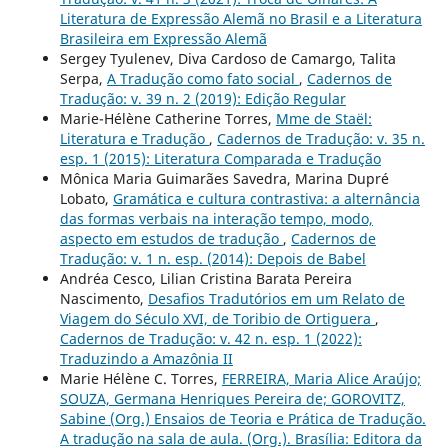
Literatura de Expressão Alemã no Brasil e a Literatura
Brasileira em Expressão Alemã
Sergey Tyulenev, Diva Cardoso de Camargo, Talita
Serpa,
A Tradução como fato social
,
Cadernos de
Tradução: v. 39 n. 2 (2019): Edição Regular
Marie-Hélène Catherine Torres,
Mme de Staël:
Literatura e Tradução
,
Cadernos de Tradução: v. 35 n.
esp. 1 (2015): Literatura Comparada e Tradução
Mônica Maria Guimarães Savedra, Marina Dupré
Lobato,
Gramática e cultura contrastiva: a alternância
das formas verbais na interação tempo, modo,
aspecto em estudos de tradução
,
Cadernos de
Tradução: v. 1 n. esp. (2014): Depois de Babel
Andréa Cesco, Lilian Cristina Barata Pereira
Nascimento,
Desafios Tradutórios em um Relato de
Viagem do Século XVI, de Toribio de Ortiguera
,
Cadernos de Tradução: v. 42 n. esp. 1 (2022):
Traduzindo a Amazônia II
Marie Hélène C. Torres,
FERREIRA, Maria Alice Araújo;
SOUZA, Germana Henriques Pereira de; GOROVITZ,
Sabine (Org.) Ensaios de Teoria e Prática de Tradução.
A tradução na sala de aula. (Org.). Brasília: Editora da