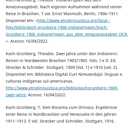
Amazonasgebiet. Nach eigenen Aufnahmen während seiner
Reise in Brasilien. 7 vol. Ernst Wasmuth, Berlin, 1906–1911.
Disponível em: <
http://www.etnolinguistica.org/local--
files/biblio:koch-grunberg-1906-indianertypen/Koch-
Grunberg_1906_Indianertypen_aus_dem_Amazonasgebiet_OCR
>. Acesso: 16/04/2022.
Koch-Grünberg, Theodor, Zwei Jahre unter den Indianern:
Reisen in Nordwesten Brasilien 1903/1905. Vols. I e II. Ed.
Strecker & Schröder. Stuttgart, 1909 (Vol. 1) e 1910 (vol. 2).
Disponível em: Biblioteca Digital Curt Nimuendajú: línguas e
culturas indígenas sul-americanas.
http://www.etnolinguistica.org/biblio:kochgrunberg-1909-
zwei-jahre
. Acesso: 16/04/2022.
Koch-Grünberg, T. Vom Roraima zum Orinoco. Ergebnisse
einer Reise in Nordbrasilien und Venezuela in den Jahren
1911–1913. 5 Vol. Strecker und Schröder, Stuttgart, 1916.