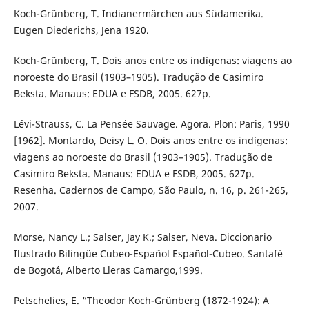
Koch-Grünberg, T. Indianermärchen aus Südamerika.
Eugen Diederichs, Jena 1920.
Koch-Grünberg, T. Dois anos entre os indígenas: viagens ao
noroeste do Brasil (1903–1905). Tradução de Casimiro
Beksta. Manaus: EDUA e FSDB, 2005. 627p.
Lévi-Strauss, C. La Pensée Sauvage. Agora. Plon: Paris, 1990
[1962]. Montardo, Deisy L. O. Dois anos entre os indígenas:
viagens ao noroeste do Brasil (1903–1905). Tradução de
Casimiro Beksta. Manaus: EDUA e FSDB, 2005. 627p.
Resenha. Cadernos de Campo, São Paulo, n. 16, p. 261-265,
2007.
Morse, Nancy L.; Salser, Jay K.; Salser, Neva. Diccionario
Ilustrado Bilingüe Cubeo-Español Español-Cubeo. Santafé
de Bogotá, Alberto Lleras Camargo,1999.
Petschelies, E. “Theodor Koch-Grünberg (1872-1924): A