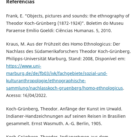
Referências
Frank, E. “Objects, pictures and sounds: the ethnography of
Theodor Koch-Grünberg (1872-1924)”. Boletim do Museu
Paraense Emílio Goeldi: Ciências Humanas. 5, 2010.
Kraus, M. Aus der Frühzeit des Homo Ethnologicus: Der
Nachlass des Südamerikaforschers Theodor Koch-Grünberg.
Philipps-Universität Marburg, Stand: 2008, Disponível em:
https://www.uni-
marburg.de/de/fb03/ivk/fachgebiete/sozial-und-
kulturanthropologie/ethnographische-
sammlung/nachlasskoch-gruenberg/homo-ethnologicus
.
Acesso: 16/04/2022.
Koch-Grünberg, Theodor. Anfänge der Kunst im Urwald.
Indianer-Handzeichnungen auf seinen Reisen in Brasilien
gesammelt. Ernst Wasmuth. A.-G. Berlin, 1905.
Koch-Grünberg, Theodor. Indianertypen aus dem