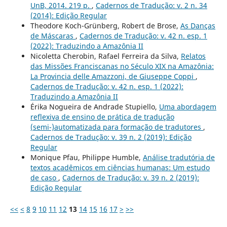
UnB, 2014. 219 p.
,
Cadernos de Tradução: v. 2 n. 34
(2014): Edição Regular
Theodore Koch-Grünberg, Robert de Brose,
As Danças
de Máscaras
,
Cadernos de Tradução: v. 42 n. esp. 1
(2022): Traduzindo a Amazônia II
Nicoletta Cherobin, Rafael Ferreira da Silva,
Relatos
das Missões Franciscanas no Século XIX na Amazônia:
La Provincia delle Amazzoni, de Giuseppe Coppi
,
Cadernos de Tradução: v. 42 n. esp. 1 (2022):
Traduzindo a Amazônia II
Érika Nogueira de Andrade Stupiello,
Uma abordagem
reflexiva de ensino de prática de tradução
(semi-)automatizada para formação de tradutores
,
Cadernos de Tradução: v. 39 n. 2 (2019): Edição
Regular
Monique Pfau, Philippe Humble,
Análise tradutória de
textos acadêmicos em ciências humanas: Um estudo
de caso
,
Cadernos de Tradução: v. 39 n. 2 (2019):
Edição Regular
<<
<
8
9
10
11
12
13
14
15
16
17
>
>>