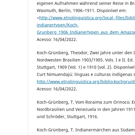
eigenen Aufnahmen während seiner Reise in Brasi
Wasmuth, Berlin, 1906–1911. Disponível em:
<
http://www.etnolinguistica.org/local--files/bi
indianertypen/Koch-
Grunberg_1906_Indianertypen_aus_dem_Amazo
Acesso: 16/04/2022.
Koch-Grünberg, Theodor, Zwei Jahre unter den I
Nordwesten Brasilien 1903/1905. Vols. I e II. Ed.
Stuttgart, 1909 (Vol. 1) e 1910 (vol. 2). Disponíve
Curt Nimuendajú: línguas e culturas indígenas 
http://www.etnolinguistica.org/biblio:kochgrun
Acesso: 16/04/2022.
Koch-Grünberg, T. Vom Roraima zum Orinoco. Er
Nordbrasilien und Venezuela in den Jahren 1911–
und Schröder, Stuttgart, 1916.
Koch-Grünberg, T. Indianermärchen aus Südame