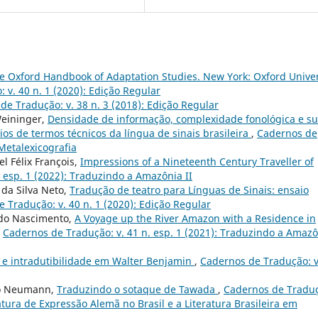
e Oxford Handbook of Adaptation Studies. New York: Oxford Univer
 v. 40 n. 1 (2020): Edição Regular
de Tradução: v. 38 n. 3 (2018): Edição Regular
Weininger,
Densidade de informação, complexidade fonológica e s
os de termos técnicos da língua de sinais brasileira
,
Cadernos de
 Metalexicografia
l Félix François,
Impressions of a Nineteenth Century Traveller of
 esp. 1 (2022): Traduzindo a Amazônia II
s da Silva Neto,
Tradução de teatro para Línguas de Sinais: ensaio
 Tradução: v. 40 n. 1 (2020): Edição Regular
o do Nascimento,
A Voyage up the River Amazon with a Residence in
,
Cadernos de Tradução: v. 41 n. esp. 1 (2021): Traduzindo a Amaz
e e intradutibilidade em Walter Benjamin
,
Cadernos de Tradução: v
to Neumann,
Traduzindo o sotaque de Tawada
,
Cadernos de Tradu
ratura de Expressão Alemã no Brasil e a Literatura Brasileira em