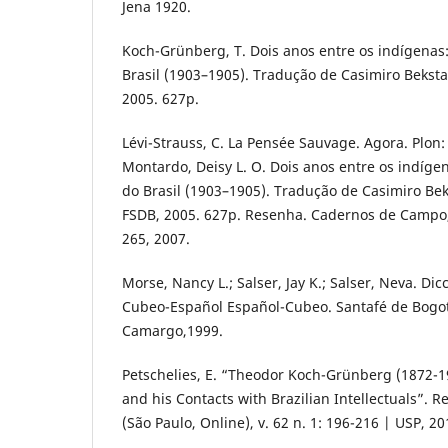
Jena 1920.
Koch-Grünberg, T. Dois anos entre os indígenas
Brasil (1903–1905). Tradução de Casimiro Bekst
2005. 627p.
Lévi-Strauss, C. La Pensée Sauvage. Agora. Plon: 
Montardo, Deisy L. O. Dois anos entre os indíge
do Brasil (1903–1905). Tradução de Casimiro Be
FSDB, 2005. 627p. Resenha. Cadernos de Campo, 
265, 2007.
Morse, Nancy L.; Salser, Jay K.; Salser, Neva. Dic
Cubeo-Español Español-Cubeo. Santafé de Bogotá
Camargo,1999.
Petschelies, E. “Theodor Koch-Grünberg (1872-192
and his Contacts with Brazilian Intellectuals”. R
(São Paulo, Online), v. 62 n. 1: 196-216 | USP, 20