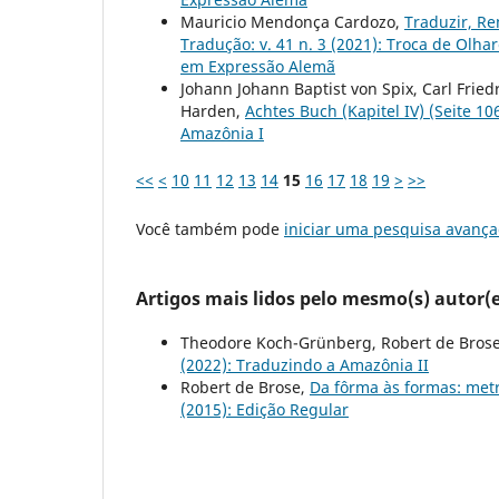
Mauricio Mendonça Cardozo,
Traduzir, Re
Tradução: v. 41 n. 3 (2021): Troca de Olhar
em Expressão Alemã
Johann Johann Baptist von Spix, Carl Frie
Harden,
Achtes Buch (Kapitel IV) (Seite 1
Amazônia I
<<
<
10
11
12
13
14
15
16
17
18
19
>
>>
Você também pode
iniciar uma pesquisa avança
Artigos mais lidos pelo mesmo(s) autor(e
Theodore Koch-Grünberg, Robert de Bros
(2022): Traduzindo a Amazônia II
Robert de Brose,
Da fôrma às formas: met
(2015): Edição Regular