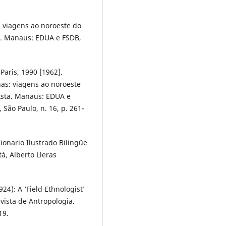
: viagens ao noroeste do
a. Manaus: EDUA e FSDB,
Paris, 1990 [1962].
nas: viagens ao noroeste
ksta. Manaus: EDUA e
São Paulo, n. 16, p. 261-
cionario Ilustrado Bilingüe
, Alberto Lleras
4): A ‘Field Ethnologist’
evista de Antropologia.
19.