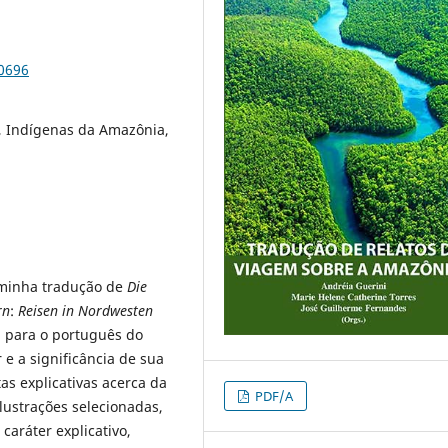
90696
, Indígenas da Amazônia,
 minha tradução de
Die
rn
:
Reisen in Nordwesten
 para o português do
 e a significância de sua
s explicativas acerca da
PDF/A
lustrações selecionadas,
 caráter explicativo,