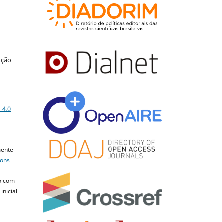
ução
a
 4.0
a
mente
mons
o com
inicial