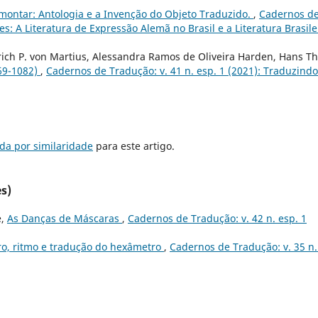
montar: Antologia e a Invenção do Objeto Traduzido.
,
Cadernos d
es: A Literatura de Expressão Alemã no Brasil e a Literatura Brasile
drich P. von Martius, Alessandra Ramos de Oliveira Harden, Hans T
069-1082)
,
Cadernos de Tradução: v. 41 n. esp. 1 (2021): Traduzindo
da por similaridade
para este artigo.
s)
e,
As Danças de Máscaras
,
Cadernos de Tradução: v. 42 n. esp. 1
ro, ritmo e tradução do hexâmetro
,
Cadernos de Tradução: v. 35 n.