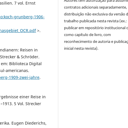
Autores têm autorização para assumi
lien. 7 vol. Ernst
contratos adicionais separadamente,
distribuição não exclusiva da versão 
blio:koch-grunberg-1906-
trabalho publicada nesta revista (ex.:
publicar em repositório institucional 
nasgebiet_OCR.pdf
>.
como capítulo de livro, com
reconhecimento de autoria e publica
inicial nesta revista).
ndianern: Reisen in
 Strecker & Schröder.
l em: Biblioteca Digital
sul-americanas.
berg-1909-zwei-jahre
.
gebnisse einer Reise in
1913. 5 Vol. Strecker
rika. Eugen Diederichs,