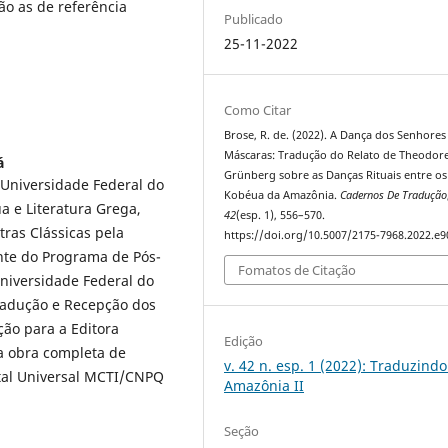
o as de referência
Publicado
25-11-2022
Como Citar
Brose, R. de. (2022). A Dança dos Senhores
Máscaras: Tradução do Relato de Theodor
á
Grünberg sobre as Danças Rituais entre os
 Universidade Federal do
Kobéua da Amazônia.
Cadernos De Tradução
a e Literatura Grega,
42
(esp. 1), 556–570.
ras Clássicas pela
https://doi.org/10.5007/2175-7968.2022.e
te do Programa de Pós-
Fomatos de Citação
niversidade Federal do
radução e Recepção dos
ção para a Editora
Edição
a obra completa de
v. 42 n. esp. 1 (2022): Traduzindo
ital Universal MCTI/CNPQ
Amazônia II
Seção