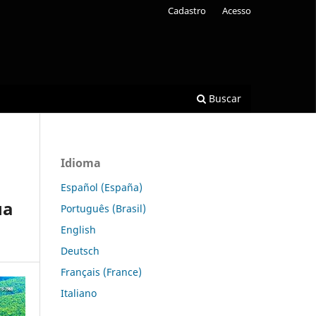
Cadastro
Acesso
Buscar
Idioma
Español (España)
ua
Português (Brasil)
English
Deutsch
Français (France)
Italiano