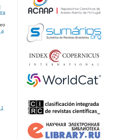
e
ira
heo
 a
 2