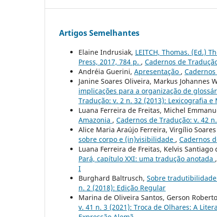
Artigos Semelhantes
Elaine Indrusiak,
LEITCH, Thomas. (Ed.) Th
Press, 2017, 784 p.
,
Cadernos de Tradução:
Andréia Guerini,
Apresentação
,
Cadernos 
Janine Soares Oliveira, Markus Johannes 
implicações para a organização de glossári
Tradução: v. 2 n. 32 (2013): Lexicografia e
Luana Ferreira de Freitas, Michel Emmanue
Amazonia
,
Cadernos de Tradução: v. 42 n.
Alice Maria Araújo Ferreira, Virgílio Soare
sobre corpo e (in)visibilidade
,
Cadernos de
Luana Ferreira de Freitas, Kelvis Santiag
Pará, capítulo XXI: uma tradução anotada
I
Burghard Baltrusch,
Sobre tradutibilidad
n. 2 (2018): Edição Regular
Marina de Oliveira Santos, Gerson Rober
v. 41 n. 3 (2021): Troca de Olhares: A Lite
Expressão Alemã