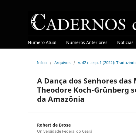
Número Atual
Números Anteriores
Notícias
Início
/
Arquivos
/
v. 42 n. esp. 1 (2022): Traduzind
A Dança dos Senhores das 
Theodore Koch-Grünberg so
da Amazônia
Robert de Brose
Universidade Federal do Ceará