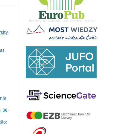
sity
uas
ônia
. 38
ção: