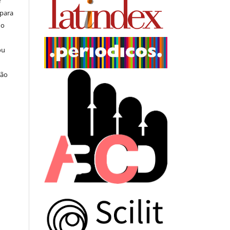
r
 para
do
ou
ção