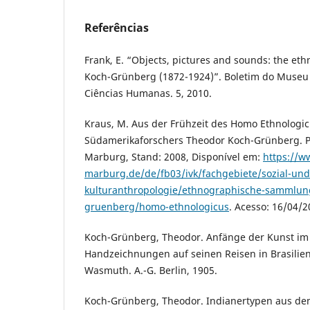
Referências
Frank, E. “Objects, pictures and sounds: the et
Koch-Grünberg (1872-1924)”. Boletim do Museu 
Ciências Humanas. 5, 2010.
Kraus, M. Aus der Frühzeit des Homo Ethnologic
Südamerikaforschers Theodor Koch-Grünberg. Ph
Marburg, Stand: 2008, Disponível em:
https://w
marburg.de/de/fb03/ivk/fachgebiete/sozial-und
kulturanthropologie/ethnographische-sammlun
gruenberg/homo-ethnologicus
. Acesso: 16/04/2
Koch-Grünberg, Theodor. Anfänge der Kunst im 
Handzeichnungen auf seinen Reisen in Brasilie
Wasmuth. A.-G. Berlin, 1905.
Koch-Grünberg, Theodor. Indianertypen aus d