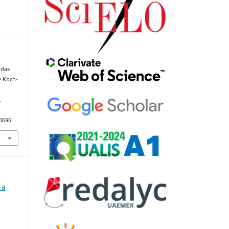
 das
e Koch-
,
90696
 a