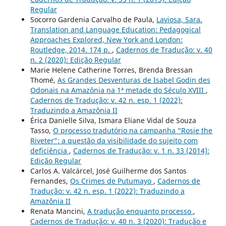
Regular
Socorro Gardenia Carvalho de Paula,
Laviosa, Sara.
Translation and Language Education: Pedagogical
Approaches Explored, New York and London:
Routledge, 2014. 174 p.
,
Cadernos de Tradução: v. 40
n. 2 (2020): Edição Regular
Marie Helene Catherine Torres, Brenda Bressan
Thomé,
As Grandes Desventuras de Isabel Godin des
Odonais na Amazônia na 1ª metade do Século XVIII
,
Cadernos de Tradução: v. 42 n. esp. 1 (2022):
Traduzindo a Amazônia II
Érica Danielle Silva, Ismara Eliane Vidal de Souza
Tasso,
O processo tradutório na campanha “Rosie the
Riveter”: a questão da visibilidade do sujeito com
deficiência
,
Cadernos de Tradução: v. 1 n. 33 (2014):
Edição Regular
Carlos A. Valcárcel, José Guilherme dos Santos
Fernandes,
Os Crimes de Putumayo
,
Cadernos de
Tradução: v. 42 n. esp. 1 (2022): Traduzindo a
Amazônia II
Renata Mancini,
A tradução enquanto processo
,
Cadernos de Tradução: v. 40 n. 3 (2020): Tradução e