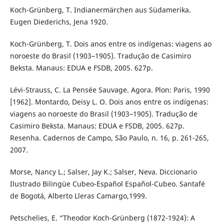
Koch-Grünberg, T. Indianermärchen aus Südamerika.
Eugen Diederichs, Jena 1920.
Koch-Grünberg, T. Dois anos entre os indígenas: viagens ao
noroeste do Brasil (1903–1905). Tradução de Casimiro
Beksta. Manaus: EDUA e FSDB, 2005. 627p.
Lévi-Strauss, C. La Pensée Sauvage. Agora. Plon: Paris, 1990
[1962]. Montardo, Deisy L. O. Dois anos entre os indígenas:
viagens ao noroeste do Brasil (1903–1905). Tradução de
Casimiro Beksta. Manaus: EDUA e FSDB, 2005. 627p.
Resenha. Cadernos de Campo, São Paulo, n. 16, p. 261-265,
2007.
Morse, Nancy L.; Salser, Jay K.; Salser, Neva. Diccionario
Ilustrado Bilingüe Cubeo-Español Español-Cubeo. Santafé
de Bogotá, Alberto Lleras Camargo,1999.
Petschelies, E. “Theodor Koch-Grünberg (1872-1924): A