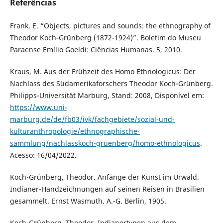
Referências
Frank, E. “Objects, pictures and sounds: the ethnography of
Theodor Koch-Grünberg (1872-1924)”. Boletim do Museu
Paraense Emílio Goeldi: Ciências Humanas. 5, 2010.
Kraus, M. Aus der Frühzeit des Homo Ethnologicus: Der
Nachlass des Südamerikaforschers Theodor Koch-Grünberg.
Philipps-Universität Marburg, Stand: 2008, Disponível em:
https://www.uni-
marburg.de/de/fb03/ivk/fachgebiete/sozial-und-
kulturanthropologie/ethnographische-
sammlung/nachlasskoch-gruenberg/homo-ethnologicus
.
Acesso: 16/04/2022.
Koch-Grünberg, Theodor. Anfänge der Kunst im Urwald.
Indianer-Handzeichnungen auf seinen Reisen in Brasilien
gesammelt. Ernst Wasmuth. A.-G. Berlin, 1905.
Koch-Grünberg, Theodor. Indianertypen aus dem