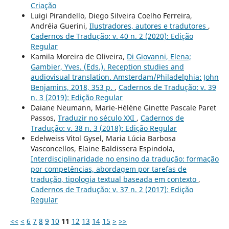
Criação
Luigi Pirandello, Diego Silveira Coelho Ferreira,
Andréia Guerini,
Ilustradores, autores e tradutores
,
Cadernos de Tradução: v. 40 n. 2 (2020): Edição
Regular
Kamila Moreira de Oliveira,
Di Giovanni, Elena;
Gambier, Yves. (Eds.). Reception studies and
audiovisual translation. Amsterdam/Philadelphia: John
Benjamins, 2018, 353 p.
,
Cadernos de Tradução: v. 39
n. 3 (2019): Edição Regular
Daiane Neumann, Marie-Hélène Ginette Pascale Paret
Passos,
Traduzir no século XXI
,
Cadernos de
Tradução: v. 38 n. 3 (2018): Edição Regular
Edelweiss Vitol Gysel, Maria Lúcia Barbosa
Vasconcellos, Elaine Baldissera Espindola,
Interdisciplinaridade no ensino da tradução: formação
por competências, abordagem por tarefas de
tradução, tipologia textual baseada em contexto
,
Cadernos de Tradução: v. 37 n. 2 (2017): Edição
Regular
<<
<
6
7
8
9
10
11
12
13
14
15
>
>>