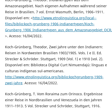
Amazonasgebiet. Nach eigenen Aufnahmen während seiner
Reise in Brasilien. 7 vol. Ernst Wasmuth, Berlin, 1906–1911.
Disponível em: <
http://www.etnolinguistica.org/local--
files/biblio:koch-grunberg-1906-indianertypen/Koch-
Grunberg_1906_Indianertypen_aus_dem_Amazonasgebiet_OCR
>. Acesso: 16/04/2022.
Koch-Grünberg, Theodor, Zwei Jahre unter den Indianern:
Reisen in Nordwesten Brasilien 1903/1905. Vols. I e II. Ed.
Strecker & Schröder. Stuttgart, 1909 (Vol. 1) e 1910 (vol. 2).
Disponível em: Biblioteca Digital Curt Nimuendajú: línguas e
culturas indígenas sul-americanas.
http://www.etnolinguistica.org/biblio:kochgrunberg-1909-
zwei-jahre
. Acesso: 16/04/2022.
Koch-Grünberg, T. Vom Roraima zum Orinoco. Ergebnisse
einer Reise in Nordbrasilien und Venezuela in den Jahren
1911–1913. 5 Vol. Strecker und Schröder, Stuttgart, 1916.