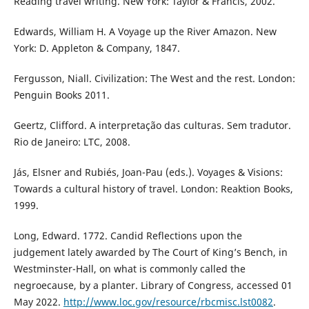
Reading travel writing. New York: Taylor & Francis, 2002.
Edwards, William H. A Voyage up the River Amazon. New
York: D. Appleton & Company, 1847.
Fergusson, Niall. Civilization: The West and the rest. London:
Penguin Books 2011.
Geertz, Clifford. A interpretação das culturas. Sem tradutor.
Rio de Janeiro: LTC, 2008.
Jás, Elsner and Rubiés, Joan-Pau (eds.). Voyages & Visions:
Towards a cultural history of travel. London: Reaktion Books,
1999.
Long, Edward. 1772. Candid Reflections upon the
judgement lately awarded by The Court of King’s Bench, in
Westminster-Hall, on what is commonly called the
negroecause, by a planter. Library of Congress, accessed 01
May 2022.
http://www.loc.gov/resource/rbcmisc.lst0082
.