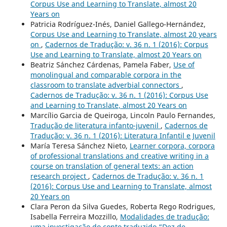
Corpus Use and Learning to Translate, almost 20
Years on
Patricia Rodríguez-Inés, Daniel Gallego-Hernández,
Corpus Use and Learning to Translate, almost 20 years
on
,
Cadernos de Tradução: v. 36 n. 1 (2016): Corpus
Use and Learning to Translate, almost 20 Years on
Beatriz Sánchez Cárdenas, Pamela Faber,
Use of
monolingual and comparable corpora in the
classroom to translate adverbial connectors
,
Cadernos de Tradução: v. 36 n. 1 (2016): Corpus Use
and Learning to Translate, almost 20 Years on
Marcílio Garcia de Queiroga, Lincoln Paulo Fernandes,
Tradução de literatura infanto-juvenil
,
Cadernos de
Tradução: v. 36 n. 1 (2016): Literatura Infantil e Juvenil
María Teresa Sánchez Nieto,
Learner corpora, corpora
of professional translations and creative writing in a
course on translation of general texts: an action
research project
,
Cadernos de Tradução: v. 36 n. 1
(2016): Corpus Use and Learning to Translate, almost
20 Years on
Clara Peron da Silva Guedes, Roberta Rego Rodrigues,
Isabella Ferreira Mozzillo,
Modalidades de tradução:
uma investigação do conto traduzido “Dez de