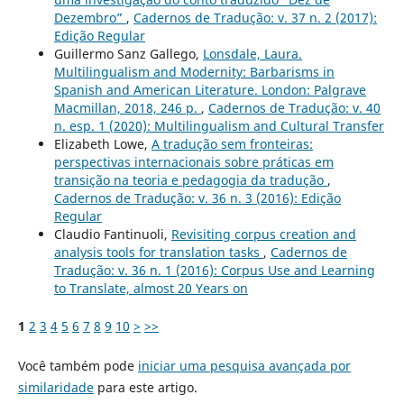
Dezembro”
,
Cadernos de Tradução: v. 37 n. 2 (2017):
Edição Regular
Guillermo Sanz Gallego,
Lonsdale, Laura.
Multilingualism and Modernity: Barbarisms in
Spanish and American Literature. London: Palgrave
Macmillan, 2018, 246 p.
,
Cadernos de Tradução: v. 40
n. esp. 1 (2020): Multilingualism and Cultural Transfer
Elizabeth Lowe,
A tradução sem fronteiras:
perspectivas internacionais sobre práticas em
transição na teoria e pedagogia da tradução
,
Cadernos de Tradução: v. 36 n. 3 (2016): Edição
Regular
Claudio Fantinuoli,
Revisiting corpus creation and
analysis tools for translation tasks
,
Cadernos de
Tradução: v. 36 n. 1 (2016): Corpus Use and Learning
to Translate, almost 20 Years on
1
2
3
4
5
6
7
8
9
10
>
>>
Você também pode
iniciar uma pesquisa avançada por
similaridade
para este artigo.