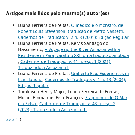
Artigos mais lidos pelo mesmo(s) autor(es)
Luana Ferreira de Freitas,
O médico e o monstro, de
Robert Louis Stevenson, tradução de Pietro Nassetti.
,
Cadernos de Tradução: v. 2 n. 8 (2001): Edição Regular
Luana Ferreira de Freitas, Kelvis Santiago do
Nascimento,
A Voyage up the River Amazon with a
Residence in Pará, capítulo XXI: uma tradução anotada
,
Cadernos de Tradução: v. 41 n. esp. 1 (2021):
Traduzindo a Amazônia I
Luana Ferreira de Freitas,
Umberto Eco. Experiences in
translation.
,
Cadernos de Tradução: v. 1 n. 13 (2004):
Edição Regular
Tomlinson Henry Major, Luana Ferreira de Freitas,
Michel Emmanuel Félix François,
Fragmento de O Mar
e a Selva
,
Cadernos de Tradução: v. 43 n. esp. 2
(2023): Traduzindo a Amazônia III
<<
<
1
2