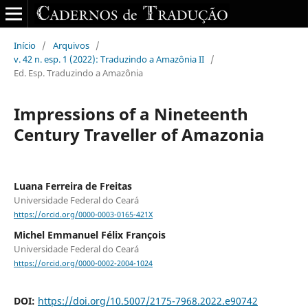
Início
/
Arquivos
/
v. 42 n. esp. 1 (2022): Traduzindo a Amazônia II
/
Ed. Esp. Traduzindo a Amazônia
Impressions of a Nineteenth
Century Traveller of Amazonia
Luana Ferreira de Freitas
Universidade Federal do Ceará
https://orcid.org/0000-0003-0165-421X
Michel Emmanuel Félix François
Universidade Federal do Ceará
https://orcid.org/0000-0002-2004-1024
DOI:
https://doi.org/10.5007/2175-7968.2022.e90742