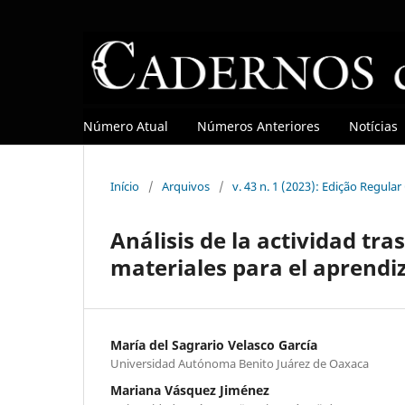
Número Atual
Números Anteriores
Notícias
Início
/
Arquivos
/
v. 43 n. 1 (2023): Edição Regula
Análisis de la actividad tra
materiales para el aprendi
María del Sagrario Velasco García
Universidad Autónoma Benito Juárez de Oaxaca
Mariana Vásquez Jiménez