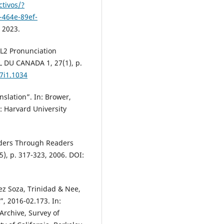
tivos/?
464e-89ef-
. 2023.
 L2 Pronunciation
 DU CANADA 1, 27(1), p.
27i1.1034
slation”. In: Brower,
: Harvard University
aders Through Readers
5), p. 317-323, 2006. DOI:
nez Soza, Trinidad & Nee,
”, 2016-02.173. In:
Archive, Survey of