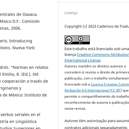
Licença
Centrales de Oaxaca.
éxico D.F.: Comisión
Copyright (c) 2023 Cadernos de Trad
enas, 2006.
arío. Introducing
tions. Nueva York:
Este trabalho está licenciado sob um
licença
Creative Commons Attribution
International License
.
Autores mantêm os direitos autorais e
drés. “Normas en relatos
concedem à revista o direito de primeir
Emilio, R. (Ed.). XVI
publicação, com o trabalho simultanea
y cooperación a través de
licenciado sob a
Licença Creative Com
riginarios y
Atribuição 4.0 Internacional (CC BY)
que
de México: Instituto de
permite o compartilhamento do trabalh
reconhecimento da autoria e publicação 
nesta revista.
verbos seriales en el
Autores têm autorização para assumi
stría en Lingüística
contratos adicionais separadamente,
studios Superiores en