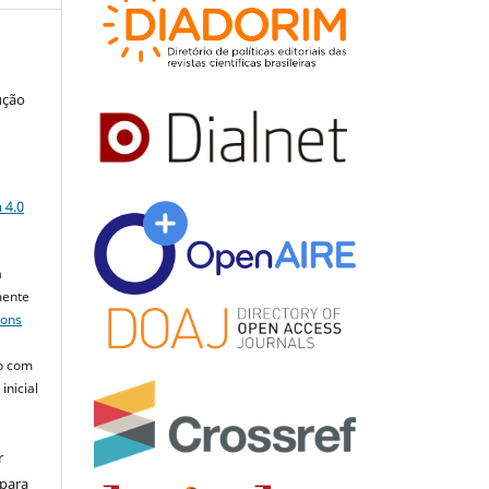
ução
a
 4.0
a
mente
mons
o com
inicial
r
 para