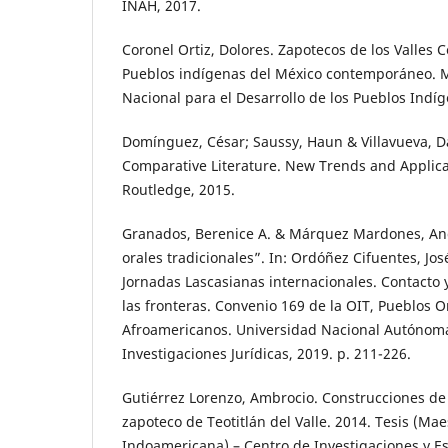
INAH, 2017.
Coronel Ortiz, Dolores. Zapotecos de los Valles 
Pueblos indígenas del México contemporáneo. M
Nacional para el Desarrollo de los Pueblos Indíg
Domínguez, César; Saussy, Haun & Villavueva, D
Comparative Literature. New Trends and Applica
Routledge, 2015.
Granados, Berenice A. & Márquez Mardones, An
orales tradicionales”. In: Ordóñez Cifuentes, José 
Jornadas Lascasianas internacionales. Contacto 
las fronteras. Convenio 169 de la OIT, Pueblos O
Afroamericanos. Universidad Nacional Autónoma 
Investigaciones Jurídicas, 2019. p. 211-226.
Gutiérrez Lorenzo, Ambrocio. Construcciones de 
zapoteco de Teotitlán del Valle. 2014. Tesis (Mae
Indoamericana) – Centro de Investigaciones y E