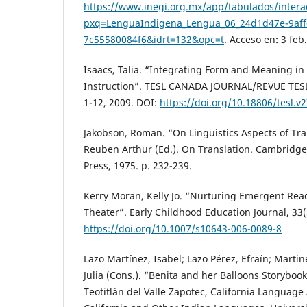
https://www.inegi.org.mx/app/tabulados/interac
pxq=LenguaIndigena_Lengua_06_24d1d47e-9aff-
7c55580084f6&idrt=132&opc=t
. Acceso en: 3 feb
Isaacs, Talia. “Integrating Form and Meaning in
Instruction”. TESL CANADA JOURNAL/REVUE TESL
1-12, 2009. DOI:
https://doi.org/10.18806/tesl.v
Jakobson, Roman. “On Linguistics Aspects of Tran
Reuben Arthur (Ed.). On Translation. Cambridge
Press, 1975. p. 232-239.
Kerry Moran, Kelly Jo. “Nurturing Emergent Re
Theater”. Early Childhood Education Journal, 33(
https://doi.org/10.1007/s10643-006-0089-8
Lazo Martínez, Isabel; Lazo Pérez, Efraín; Marti
Julia (Cons.). “Benita and her Balloons Storybook
Teotitlán del Valle Zapotec, California Language 