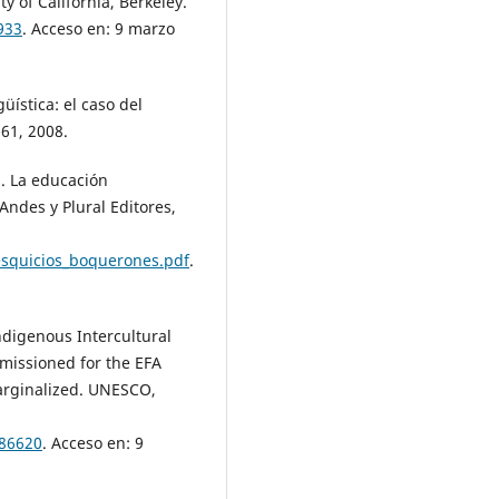
y of California, Berkeley.
933
. Acceso en: 9 marzo
üística: el caso del
-61, 2008.
. La educación
 Andes y Plural Editores,
resquicios_boquerones.pdf
.
ndigenous Intercultural
missioned for the EFA
arginalized. UNESCO,
186620
. Acceso en: 9