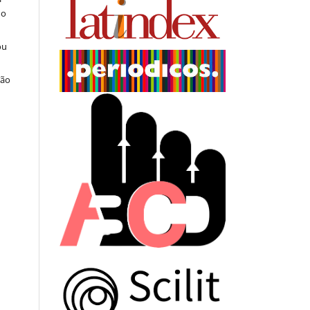
do
ou
ção