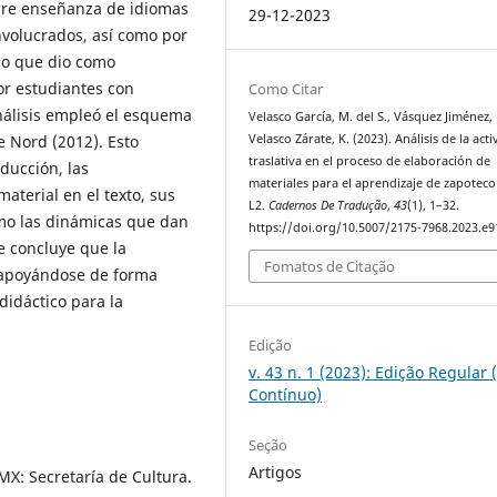
bre enseñanza de idiomas
29-12-2023
involucrados, así como por
 lo que dio como
or estudiantes con
Como Citar
análisis empleó el esquema
Velasco García, M. del S., Vásquez Jiménez,
Velasco Zárate, K. (2023). Análisis de la act
de Nord (2012). Esto
traslativa en el proceso de elaboración de
aducción, las
materiales para el aprendizaje de zapotec
aterial en el texto, sus
L2.
Cadernos De Tradução
,
43
(1), 1–32.
omo las dinámicas que dan
https://doi.org/10.5007/2175-7968.2023.e
e concluye que la
Fomatos de Citação
n apoyándose de forma
 didáctico para la
Edição
v. 43 n. 1 (2023): Edição Regular 
Contínuo)
Seção
Artigos
MX: Secretaría de Cultura.