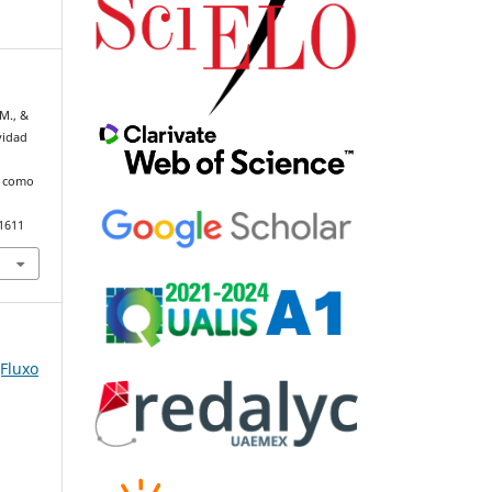
 M., &
ividad
o como
91611
(Fluxo