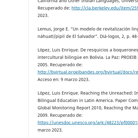
California and Other Indian Languages, Universit
Recuperado de:
http://cla.berkeley.edu/item/25
2023.
Lemus, Jorge E. “Un modelo de revitalización ling
náhuatl/pipil de El Salvador”. Diá-logos, 2, p. 48
López, Luis Enrique. De resquicios a boquerones
intercultural bilingüe en Bolivia. La Paz: PROEIB
2005. Recuperado de:
http://bvirtual.proeibandes.org/bvirtual/docs/
Acceso en: 9 marzo 2023.
López, Luis Enrique. Reaching the Unreached: I
Bilingual Education in Latin America. Paper Com
Global Monitoring Report 2010, Reaching the M
2009. Recuperado de:
https://unesdoc.unesco.org/ark:/48223/pf0000
marzo 2023.