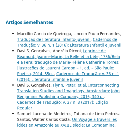
Artigos Semelhantes
Marcílio Garcia de Queiroga, Lincoln Paulo Fernandes,
Tradução de literatura infanto-juvenil
,
Cadernos de
Tradução: v. 36 n. 1 (2016): Literatura Infantil e Juvenil
Davi S. Gonçalves, Andréia Riconi,
Leprince de
Beamont, Jeanne-Marie, La Belle et la bête, 1756/Bela
e a Fera; tradução de Marie-Hélène Catherine Torres;
Ilustrações de Laurent Cardon – 1. ed. – São Paulo:
Poetisa, 2014. 55p.
,
Cadernos de Tradução: v. 36 n. 1
(2016): Literatura Infantil e Juvenil
Davi S. Gonçalves,
Flynn, Peter, et al. Interconnecting
Translation Studies and Imagology. Amsterdam: John
Benjamins Publishing Company, 2016, 340 p
,
Cadernos de Tradução: v. 37 n. 3 (2017): Edição
Regular
Samuel Lucena de Medeiros, Tatiana de Lima Pedrosa
Santos, Walter Carlos Costa,
Un Voyage à travers les
idées en Amazonie au XVIIIE siècle: La Comdamine,