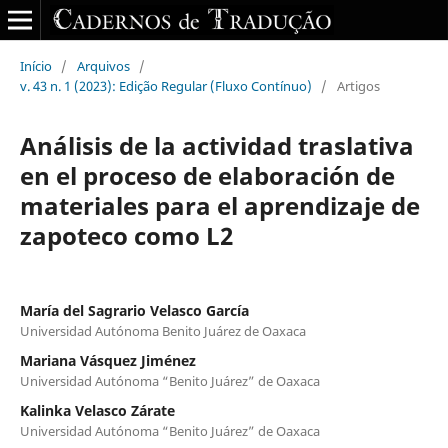
Início
/
Arquivos
/
v. 43 n. 1 (2023): Edição Regular (Fluxo Contínuo)
/
Artigos
Análisis de la actividad traslativa
en el proceso de elaboración de
materiales para el aprendizaje de
zapoteco como L2
María del Sagrario Velasco García
Universidad Autónoma Benito Juárez de Oaxaca
Mariana Vásquez Jiménez
Universidad Autónoma “Benito Juárez” de Oaxaca
Kalinka Velasco Zárate
Universidad Autónoma “Benito Juárez” de Oaxaca