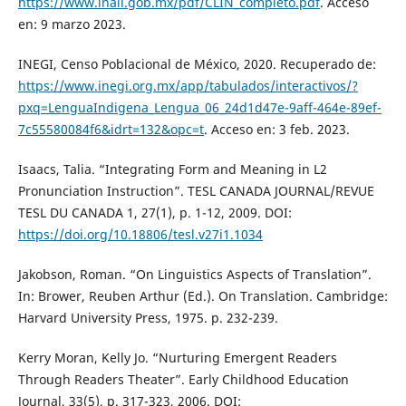
https://www.inali.gob.mx/pdf/CLIN_completo.pdf
. Acceso
en: 9 marzo 2023.
INEGI, Censo Poblacional de México, 2020. Recuperado de:
https://www.inegi.org.mx/app/tabulados/interactivos/?
pxq=LenguaIndigena_Lengua_06_24d1d47e-9aff-464e-89ef-
7c55580084f6&idrt=132&opc=t
. Acceso en: 3 feb. 2023.
Isaacs, Talia. “Integrating Form and Meaning in L2
Pronunciation Instruction”. TESL CANADA JOURNAL/REVUE
TESL DU CANADA 1, 27(1), p. 1-12, 2009. DOI:
https://doi.org/10.18806/tesl.v27i1.1034
Jakobson, Roman. “On Linguistics Aspects of Translation”.
In: Brower, Reuben Arthur (Ed.). On Translation. Cambridge:
Harvard University Press, 1975. p. 232-239.
Kerry Moran, Kelly Jo. “Nurturing Emergent Readers
Through Readers Theater”. Early Childhood Education
Journal, 33(5), p. 317-323, 2006. DOI: