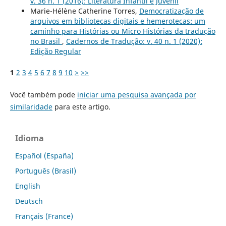
v. 36 n. 1 (2016): Literatura Infantil e Juvenil
Marie-Hélène Catherine Torres,
Democratização de
arquivos em bibliotecas digitais e hemerotecas: um
caminho para Histórias ou Micro Histórias da tradução
no Brasil
,
Cadernos de Tradução: v. 40 n. 1 (2020):
Edição Regular
1
2
3
4
5
6
7
8
9
10
>
>>
Você também pode
iniciar uma pesquisa avançada por
similaridade
para este artigo.
Idioma
Español (España)
Português (Brasil)
English
Deutsch
Français (France)