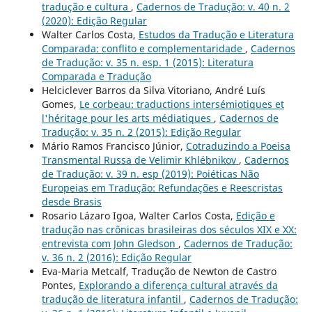
tradução e cultura
,
Cadernos de Tradução: v. 40 n. 2
(2020): Edição Regular
Walter Carlos Costa,
Estudos da Tradução e Literatura
Comparada: conflito e complementaridade
,
Cadernos
de Tradução: v. 35 n. esp. 1 (2015): Literatura
Comparada e Tradução
Helciclever Barros da Silva Vitoriano, André Luís
Gomes,
Le corbeau: traductions intersémiotiques et
l'héritage pour les arts médiatiques
,
Cadernos de
Tradução: v. 35 n. 2 (2015): Edição Regular
Mário Ramos Francisco Júnior,
Cotraduzindo a Poeisa
Transmental Russa de Velimir Khlébnikov
,
Cadernos
de Tradução: v. 39 n. esp (2019): Poiéticas Não
Europeias em Tradução: Refundações e Reescristas
desde Brasis
Rosario Lázaro Igoa, Walter Carlos Costa,
Edição e
tradução nas crônicas brasileiras dos séculos XIX e XX:
entrevista com John Gledson
,
Cadernos de Tradução:
v. 36 n. 2 (2016): Edição Regular
Eva-Maria Metcalf, Tradução de Newton de Castro
Pontes,
Explorando a diferença cultural através da
tradução de literatura infantil
,
Cadernos de Tradução: