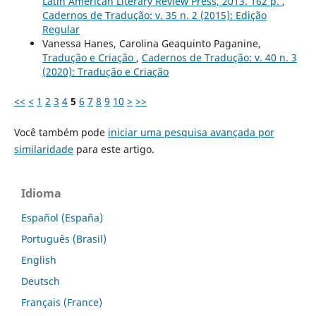
Latin American Literary Review Press, 2013. 162 p.
,
Cadernos de Tradução: v. 35 n. 2 (2015): Edição
Regular
Vanessa Hanes, Carolina Geaquinto Paganine,
Tradução e Criação
,
Cadernos de Tradução: v. 40 n. 3
(2020): Tradução e Criação
<<
<
1
2
3
4
5
6
7
8
9
10
>
>>
Você também pode
iniciar uma pesquisa avançada por
similaridade
para este artigo.
Idioma
Español (España)
Português (Brasil)
English
Deutsch
Français (France)