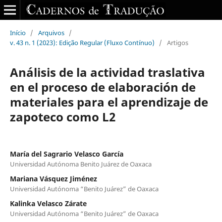
Início
/
Arquivos
/
v. 43 n. 1 (2023): Edição Regular (Fluxo Contínuo)
/
Artigos
Análisis de la actividad traslativa
en el proceso de elaboración de
materiales para el aprendizaje de
zapoteco como L2
María del Sagrario Velasco García
Universidad Autónoma Benito Juárez de Oaxaca
Mariana Vásquez Jiménez
Universidad Autónoma “Benito Juárez” de Oaxaca
Kalinka Velasco Zárate
Universidad Autónoma “Benito Juárez” de Oaxaca