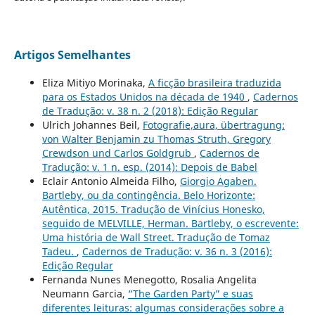
Artigos Semelhantes
Eliza Mitiyo Morinaka,
A ficção brasileira traduzida
para os Estados Unidos na década de 1940
,
Cadernos
de Tradução: v. 38 n. 2 (2018): Edição Regular
Ulrich Johannes Beil,
Fotografie,aura, übertragung:
von Walter Benjamin zu Thomas Struth, Gregory
Crewdson und Carlos Goldgrub
,
Cadernos de
Tradução: v. 1 n. esp. (2014): Depois de Babel
Eclair Antonio Almeida Filho,
Giorgio Agaben.
Bartleby, ou da contingência. Belo Horizonte:
Autêntica, 2015. Tradução de Vinícius Honesko,
seguido de MELVILLE, Herman. Bartleby, o escrevente:
Uma história de Wall Street. Tradução de Tomaz
Tadeu.
,
Cadernos de Tradução: v. 36 n. 3 (2016):
Edição Regular
Fernanda Nunes Menegotto, Rosalia Angelita
Neumann Garcia,
“The Garden Party” e suas
diferentes leituras: algumas considerações sobre a