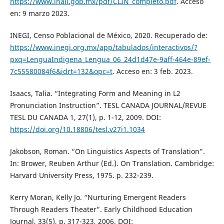
https://www.inali.gob.mx/pdf/CLIN_completo.pdf
. Acceso
en: 9 marzo 2023.
INEGI, Censo Poblacional de México, 2020. Recuperado de:
https://www.inegi.org.mx/app/tabulados/interactivos/?
pxq=LenguaIndigena_Lengua_06_24d1d47e-9aff-464e-89ef-
7c55580084f6&idrt=132&opc=t
. Acceso en: 3 feb. 2023.
Isaacs, Talia. “Integrating Form and Meaning in L2
Pronunciation Instruction”. TESL CANADA JOURNAL/REVUE
TESL DU CANADA 1, 27(1), p. 1-12, 2009. DOI:
https://doi.org/10.18806/tesl.v27i1.1034
Jakobson, Roman. “On Linguistics Aspects of Translation”.
In: Brower, Reuben Arthur (Ed.). On Translation. Cambridge:
Harvard University Press, 1975. p. 232-239.
Kerry Moran, Kelly Jo. “Nurturing Emergent Readers
Through Readers Theater”. Early Childhood Education
Journal, 33(5), p. 317-323, 2006. DOI: