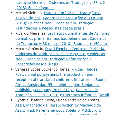
tradução literária
,
Cadernos de Tradução: v. 38 n. 2
(2018): Edição Regular
Michel Sleiman,
Estudos Corânicos e Tradução: O
Texto Original
,
Cadernos de Tradução: v. 39 n. esp
(2019): Poiéticas Não Europeias em Tradução:
Refundações e Reescristas desde Brasis
Ricardo Meirelles,
Les fleurs du mal antes de As flores
do mal: os primeiríssimos baudelairianos
,
Cadernos
de Tradução: v. 38 n. esp. (2018): Baudelaire 150 anos
Moacir Amâncio,
David Fogel no Centro da Periferia
,
Cadernos de Tradução: v. 39 n. esp (2019): Poiéticas
Não Europeias em Tradução: Refundações e
Reescristas desde Brasis
Vanessa Lopes Lourenço Hanes,
Kruger, Haidee.
Postcolonial polysystems: the production and
reception of translated children’s literature in South
Africa. Amsterdam/Philadelphia: John Benjamins
Publishing Company, 2012. 312p.
,
Cadernos de
Tradução: v. 36 n. 1 (2016): Literatura Infantil e Juvenil
Cynthia Beatrice Costa, Luana Ferreira de Freitas,
Assis, Machado de. Ressurrection by Machado de
Assis. Trad. Karen Sherwood Sotelino. Pittsburgh: