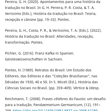
Pereira, G. H. (2020). Apontamentos para uma história da
tradução no Brasil. In G. H. Pereira, P. R. Costa, & T. A.
Veríssimo (Eds.), História da tradução no Brasil: Teoria,
recepção e cânone (pp. 19–33). Pontes.
Pereira, G. H., Costa, P. R., & Veríssimo, T. A. (Eds.). (2022).
História da tradução no Brasil: Alteridades, recepção,
transformação. Pontes.
Pichler, G. (2016). Franz Kafka in Spanien.
Geisteswissenschaften in Sachsen.
Pontes, H. (1989). Retratos do Brasil: Um Estudo dos
Editores, das Editoras e das “Coleções Brasilianas”, nas
Décadas de 1930, 40 e 50. In S. Miceli (Ed.), História das
Ciências Sociais no Brasil. (pp. 359–409). Vértice & Idesp.
Reichmann, T. (2008). Frases célebres do Fausto: um desafio
para a tradução. Pandaemonium Germanicum, (12), 191–
209.
https://doi.org/10.11606/1982-8837.pg.2008.62280