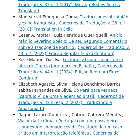
Tradução: v. 37 n. 1 (2017): Moving Bodies Across
Transland
Montserrat Franquesa Gòdia,
Traducciones al catalán
y exilio franquista
,
Cadernos de Tradução: v. 38 n. 1
(2018): Translation in Exile
Cezar A. Mortari, Luiz Henrique Queriquelli,
Anício
Mânlio Severino Boécio: De seu Segundo Comentário
sobre a Isagoge de Porfírio
,
Cadernos de Tradução: v.
43 n. 1 (2023): Edição Regular (Fluxo Contínuo)
Xosé Manuel Dasilva,
Lecturas y traducciones de la
obra de Guerra Junqueiro en España
,
Cadernos de
Tradução: v. 44 n. 1 (2024): Edição Regular (Fluxo
Contínuo)
Elizabeth Agassiz, Silvia Helena Benchimol Barros,
Tabita Fernandes da Silva,
Do Pará para Manaos
(capítulo V) de Uma Viagem ao Brasil
,
Cadernos de
Tradução: v. 43 n. esp. 2 (2023): Traduzindo a
Amazônia III
Raquel Lázaro Gutiérrez , Gabriel Cabrera Méndez,
Viajar da Ucrânia a Portugal com um passageiro
clandestino chamado covid-19: estudo de um caso
crítico em interpretação telefônica
,
Cadernos de