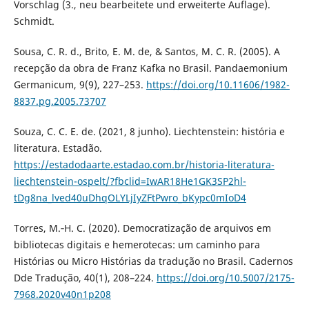
Vorschlag (3., neu bearbeitete und erweiterte Auflage).
Schmidt.
Sousa, C. R. d., Brito, E. M. de, & Santos, M. C. R. (2005). A
recepção da obra de Franz Kafka no Brasil. Pandaemonium
Germanicum, 9(9), 227–253.
https://doi.org/10.11606/1982-
8837.pg.2005.73707
Souza, C. C. E. de. (2021, 8 junho). Liechtenstein: história e
literatura. Estadão.
https://estadodaarte.estadao.com.br/historia-literatura-
liechtenstein-ospelt/?fbclid=IwAR18He1GK3SP2hl-
tDg8na_lved40uDhqOLYLjIyZFtPwro_bKypc0mIoD4
Torres, M.‑H. C. (2020). Democratização de arquivos em
bibliotecas digitais e hemerotecas: um caminho para
Histórias ou Micro Histórias da tradução no Brasil. Cadernos
Dde Tradução, 40(1), 208–224.
https://doi.org/10.5007/2175-
7968.2020v40n1p208