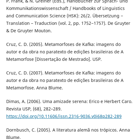
P. Frank, & N. Greiner (Eds.), Handbücher zur Sprach- und
Kommunikationswissenschaft / Handbooks of Linguistics
and Communication Science (HSK): 26/2. Übersetzung −
Translation – Traduction (vol. 2, pp. 1752−1757). De Gruyter
& De Gruyter Mouton.
Cruz, C. D. (2005). Metamorfoses de Kafka: imagens do
autor e da obra no paratexto de edições brasileiras de A
Metamorfose [Dissertação de Mestrado]. USP.
Cruz, C. D. (2007). Metamorfoses de Kafka: imagens do
autor e da obra no paratexto de edições brasileiras de A
Metamorfose. Anna Blume.
Dimas, A. (2006). Uma amizade serena: Erico e Herbert Caro.
Revista USP, (68), 282–289.
https://doi.org/10.11606/issn.2316-9036.v0i68p282-289
Dornbusch, C. (2005). A literatura alemã nos trópicos. Anna
Blume.