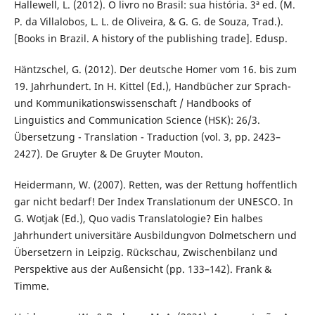
Hallewell, L. (2012). O livro no Brasil: sua história. 3ª ed. (M.
P. da Villalobos, L. L. de Oliveira, & G. G. de Souza, Trad.).
[Books in Brazil. A history of the publishing trade]. Edusp.
Häntzschel, G. (2012). Der deutsche Homer vom 16. bis zum
19. Jahrhundert. In H. Kittel (Ed.), Handbücher zur Sprach-
und Kommunikationswissenschaft / Handbooks of
Linguistics and Communication Science (HSK): 26/3.
Übersetzung - Translation - Traduction (vol. 3, pp. 2423–
2427). De Gruyter & De Gruyter Mouton.
Heidermann, W. (2007). Retten, was der Rettung hoffentlich
gar nicht bedarf! Der Index Translationum der UNESCO. In
G. Wotjak (Ed.), Quo vadis Translatologie? Ein halbes
Jahrhundert universitäre Ausbildungvon Dolmetschern und
Übersetzern in Leipzig. Rückschau, Zwischenbilanz und
Perspektive aus der Außensicht (pp. 133–142). Frank &
Timme.