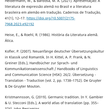
Heidermann, W., & Barbosa, M. A. (2021). Apresentação: A
literatura de expressão alemã no Brasil e a literatura
brasileira em alemão em tradução. Cadernos de Tradução,
41(1), 12–17.
https://doi.org/10.5007/2175-
7968.2023.e92192
Heise, E., & Roehl, R. (1986). História da Literatura alemã.
Ática.
Kofler, P. (2007). Neuanfänge deutscher Übersetzungskultur
in Klassik und Romantik. In H. Kittel, A. P. Frank, & N.
Greiner (Eds.), Handbücher zur Sprach- und
Kommunikationswissenschaft / Handbooks of Linguistics
and Communication Science (HSK): 26/2. Übersetzung -
Translation - Traduction (vol. 2, pp. 1738–1752). De Gruyter
& De Gruyter Mouton.
Kristmannsson, G. (2019). Germanic tradition. In Y. Gambier
& U. Stecconi (Eds.), A world atlas of translation (pp. 355–
374). John Benjamins.