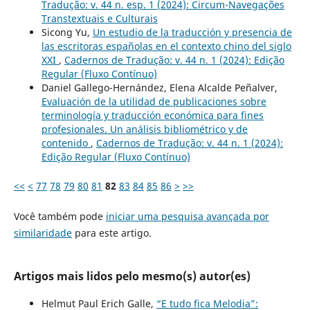
Tradução: v. 44 n. esp. 1 (2024): Circum-Navegações
Transtextuais e Culturais
Sicong Yu,
Un estudio de la traducción y presencia de
las escritoras españolas en el contexto chino del siglo
XXI
,
Cadernos de Tradução: v. 44 n. 1 (2024): Edição
Regular (Fluxo Contínuo)
Daniel Gallego-Hernández, Elena Alcalde Peñalver,
Evaluación de la utilidad de publicaciones sobre
terminología y traducción económica para fines
profesionales. Un análisis bibliométrico y de
contenido
,
Cadernos de Tradução: v. 44 n. 1 (2024):
Edição Regular (Fluxo Contínuo)
<<
<
77
78
79
80
81
82
83
84
85
86
>
>>
Você também pode
iniciar uma pesquisa avançada por
similaridade
para este artigo.
Artigos mais lidos pelo mesmo(s) autor(es)
Helmut Paul Erich Galle,
“E tudo fica Melodia”: