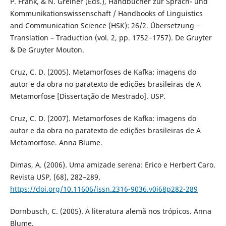
P. Frank, & N. Greiner (Eds.), Handbücher zur Sprach- und
Kommunikationswissenschaft / Handbooks of Linguistics
and Communication Science (HSK): 26/2. Übersetzung −
Translation – Traduction (vol. 2, pp. 1752−1757). De Gruyter
& De Gruyter Mouton.
Cruz, C. D. (2005). Metamorfoses de Kafka: imagens do
autor e da obra no paratexto de edições brasileiras de A
Metamorfose [Dissertação de Mestrado]. USP.
Cruz, C. D. (2007). Metamorfoses de Kafka: imagens do
autor e da obra no paratexto de edições brasileiras de A
Metamorfose. Anna Blume.
Dimas, A. (2006). Uma amizade serena: Erico e Herbert Caro.
Revista USP, (68), 282–289.
https://doi.org/10.11606/issn.2316-9036.v0i68p282-289
Dornbusch, C. (2005). A literatura alemã nos trópicos. Anna
Blume.