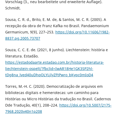
Vorschlag (3., neu bearbeitete und erweiterte Auflage).
Schmidt.
Sousa, C. R. d., Brito, E. M. de, & Santos, M. C. R. (2005). A
recepção da obra de Franz Kafka no Brasil. Pandaemonium
Germanicum, 9(9), 227–253.
https://doi.org/10.11606/1982-
8837.pg.2005.73707
Souza, C. C. E. de. (2021, 8 junho). Liechtenstein: história e
literatura. Estadão.
https://estadodaarte.estadao.com.br/historia-literatura-
liechtenstein-ospelt/?fbclid=IwAR18He1GK3SP2hl-
tDg8na_lved40uDhqOLYLjIyZFtPwro_bKypc0mIoD4
Torres, M.‑H. C. (2020). Democratização de arquivos em
bibliotecas digitais e hemerotecas: um caminho para
Histórias ou Micro Histórias da tradução no Brasil. Cadernos
Dde Tradução, 40(1), 208–224.
https://doi.org/10.5007/2175-
7968.2020v40n1p208