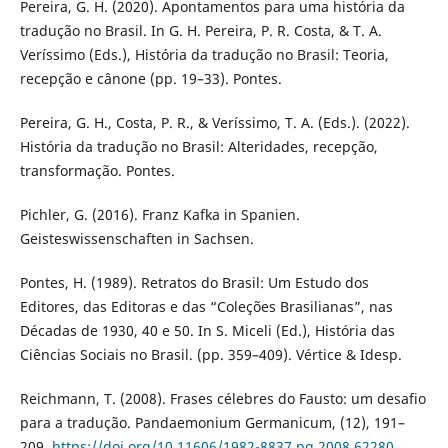
Pereira, G. H. (2020). Apontamentos para uma história da
tradução no Brasil. In G. H. Pereira, P. R. Costa, & T. A.
Veríssimo (Eds.), História da tradução no Brasil: Teoria,
recepção e cânone (pp. 19–33). Pontes.
Pereira, G. H., Costa, P. R., & Veríssimo, T. A. (Eds.). (2022).
História da tradução no Brasil: Alteridades, recepção,
transformação. Pontes.
Pichler, G. (2016). Franz Kafka in Spanien.
Geisteswissenschaften in Sachsen.
Pontes, H. (1989). Retratos do Brasil: Um Estudo dos
Editores, das Editoras e das “Coleções Brasilianas”, nas
Décadas de 1930, 40 e 50. In S. Miceli (Ed.), História das
Ciências Sociais no Brasil. (pp. 359–409). Vértice & Idesp.
Reichmann, T. (2008). Frases célebres do Fausto: um desafio
para a tradução. Pandaemonium Germanicum, (12), 191–
209.
https://doi.org/10.11606/1982-8837.pg.2008.62280