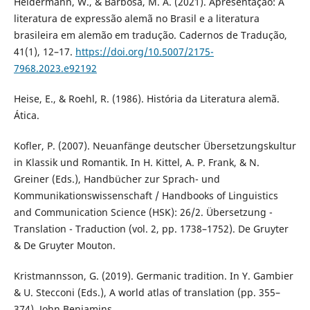
Heidermann, W., & Barbosa, M. A. (2021). Apresentação: A
literatura de expressão alemã no Brasil e a literatura
brasileira em alemão em tradução. Cadernos de Tradução,
41(1), 12–17.
https://doi.org/10.5007/2175-
7968.2023.e92192
Heise, E., & Roehl, R. (1986). História da Literatura alemã.
Ática.
Kofler, P. (2007). Neuanfänge deutscher Übersetzungskultur
in Klassik und Romantik. In H. Kittel, A. P. Frank, & N.
Greiner (Eds.), Handbücher zur Sprach- und
Kommunikationswissenschaft / Handbooks of Linguistics
and Communication Science (HSK): 26/2. Übersetzung -
Translation - Traduction (vol. 2, pp. 1738–1752). De Gruyter
& De Gruyter Mouton.
Kristmannsson, G. (2019). Germanic tradition. In Y. Gambier
& U. Stecconi (Eds.), A world atlas of translation (pp. 355–
374). John Benjamins.