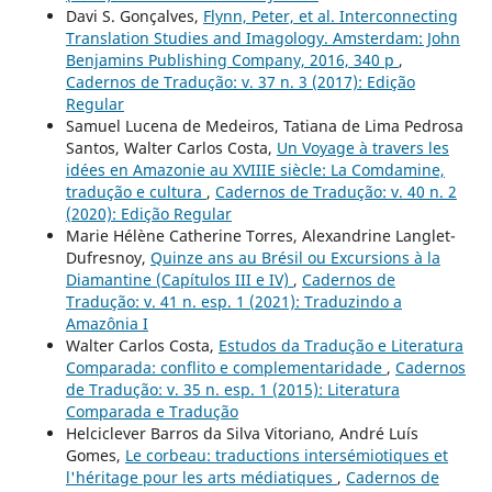
Davi S. Gonçalves,
Flynn, Peter, et al. Interconnecting
Translation Studies and Imagology. Amsterdam: John
Benjamins Publishing Company, 2016, 340 p
,
Cadernos de Tradução: v. 37 n. 3 (2017): Edição
Regular
Samuel Lucena de Medeiros, Tatiana de Lima Pedrosa
Santos, Walter Carlos Costa,
Un Voyage à travers les
idées en Amazonie au XVIIIE siècle: La Comdamine,
tradução e cultura
,
Cadernos de Tradução: v. 40 n. 2
(2020): Edição Regular
Marie Hélène Catherine Torres, Alexandrine Langlet-
Dufresnoy,
Quinze ans au Brésil ou Excursions à la
Diamantine (Capítulos III e IV)
,
Cadernos de
Tradução: v. 41 n. esp. 1 (2021): Traduzindo a
Amazônia I
Walter Carlos Costa,
Estudos da Tradução e Literatura
Comparada: conflito e complementaridade
,
Cadernos
de Tradução: v. 35 n. esp. 1 (2015): Literatura
Comparada e Tradução
Helciclever Barros da Silva Vitoriano, André Luís
Gomes,
Le corbeau: traductions intersémiotiques et
l'héritage pour les arts médiatiques
,
Cadernos de