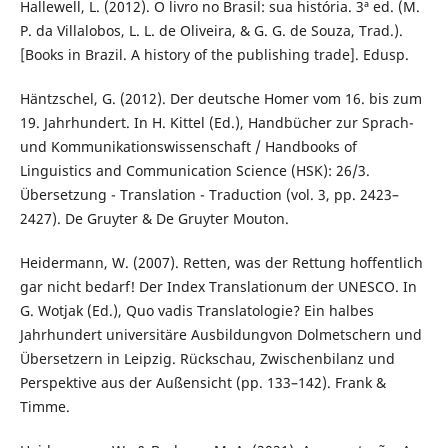
Hallewell, L. (2012). O livro no Brasil: sua história. 3ª ed. (M.
P. da Villalobos, L. L. de Oliveira, & G. G. de Souza, Trad.).
[Books in Brazil. A history of the publishing trade]. Edusp.
Häntzschel, G. (2012). Der deutsche Homer vom 16. bis zum
19. Jahrhundert. In H. Kittel (Ed.), Handbücher zur Sprach-
und Kommunikationswissenschaft / Handbooks of
Linguistics and Communication Science (HSK): 26/3.
Übersetzung - Translation - Traduction (vol. 3, pp. 2423–
2427). De Gruyter & De Gruyter Mouton.
Heidermann, W. (2007). Retten, was der Rettung hoffentlich
gar nicht bedarf! Der Index Translationum der UNESCO. In
G. Wotjak (Ed.), Quo vadis Translatologie? Ein halbes
Jahrhundert universitäre Ausbildungvon Dolmetschern und
Übersetzern in Leipzig. Rückschau, Zwischenbilanz und
Perspektive aus der Außensicht (pp. 133–142). Frank &
Timme.