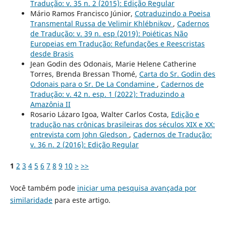
Tradução: v. 35 n. 2 (2015): Edição Regular
Mário Ramos Francisco Júnior,
Cotraduzindo a Poeisa
Transmental Russa de Velimir Khlébnikov
,
Cadernos
de Tradução: v. 39 n. esp (2019): Poiéticas Não
Europeias em Tradução: Refundações e Reescristas
desde Brasis
Jean Godin des Odonais, Marie Helene Catherine
Torres, Brenda Bressan Thomé,
Carta do Sr. Godin des
Odonais para o Sr. De La Condamine
,
Cadernos de
Tradução: v. 42 n. esp. 1 (2022): Traduzindo a
Amazônia II
Rosario Lázaro Igoa, Walter Carlos Costa,
Edição e
tradução nas crônicas brasileiras dos séculos XIX e XX:
entrevista com John Gledson
,
Cadernos de Tradução:
v. 36 n. 2 (2016): Edição Regular
1
2
3
4
5
6
7
8
9
10
>
>>
Você também pode
iniciar uma pesquisa avançada por
similaridade
para este artigo.