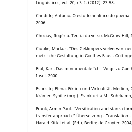
Linguísticos, vol. 20, nº. 2, (2012): 23-58.
Candido, Antonio. O estudo analítico do poema.
2006.
Chociay, Rogério. Teoria do verso, McGraw-Hill, 
Ciupke, Markus. “Des Geklimpers vielverworrner
metrische Gestaltung in Goethes Faust. Göttinge
Eibl, Karl. Das monumentale Ich - Wege zu Goeth
Insel, 2000.
Esposito, Elena. Fiktion und Virtualität. Medien,
Krämer, Sybille (org.). Frankfurt a.M.: Suhrkamp
Frank, Armin Paul. “Versification and stanza fo
transfer approach.” Übersetzung - Translation - 
Harald Kittel et al. (Ed.). Berlin: de Gruyter, 200