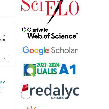
:
o de
41
(3),
s: A
o
m