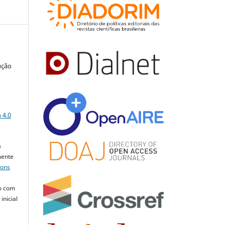
ução
a
 4.0
a
mente
mons
o com
inicial