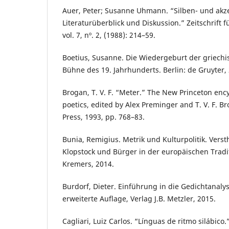
Auer, Peter; Susanne Uhmann. “Silben- und akz
Literaturüberblick und Diskussion.” Zeitschrift 
vol. 7, nº. 2, (1988): 214–59.
Boetius, Susanne. Die Wiedergeburt der griechi
Bühne des 19. Jahrhunderts. Berlin: de Gruyter,
Brogan, T. V. F. “Meter.” The New Princeton enc
poetics, edited by Alex Preminger and T. V. F. B
Press, 1993, pp. 768–83.
Bunia, Remigius. Metrik und Kulturpolitik. Verst
Klopstock und Bürger in der europäischen Tradit
Kremers, 2014.
Burdorf, Dieter. Einführung in die Gedichtanalyse
erweiterte Auflage, Verlag J.B. Metzler, 2015.
Cagliari, Luiz Carlos. “Línguas de ritmo silábico