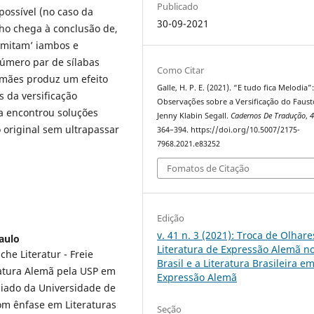
Publicado
possível (no caso da
30-09-2021
lho chega à conclusão de,
imitam’ iambos e
número par de sílabas
Como Citar
emães produz um efeito
Galle, H. P. E. (2021). “E tudo fica Melodia”
s da versificação
Observações sobre a Versificação do Faust
ra encontrou soluções
Jenny Klabin Segall.
Cadernos De Tradução
,
o original sem ultrapassar
364–394. https://doi.org/10.5007/2175-
7968.2021.e83252
Fomatos de Citação
Edição
v. 41 n. 3 (2021): Troca de Olhare
aulo
Literatura de Expressão Alemã n
e Literatur - Freie
Brasil e a Literatura Brasileira e
eratura Alemã pela USP em
Expressão Alemã
ciado da Universidade de
om ênfase em Literaturas
Seção