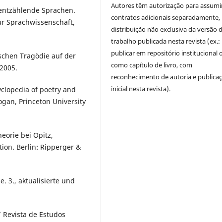
Autores têm autorização para assumi
entzählende Sprachen.
contratos adicionais separadamente,
für Sprachwissenschaft,
distribuição não exclusiva da versão 
trabalho publicada nesta revista (ex.:
publicar em repositório institucional 
schen Tragödie auf der
como capítulo de livro, com
 2005.
reconhecimento de autoria e publica
inicial nesta revista).
yclopedia of poetry and
rogan, Princeton University
heorie bei Opitz,
ion. Berlin: Ripperger &
. 3., aktualisierte und
.” Revista de Estudos