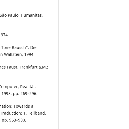
 São Paulo: Humanitas,
1974.
 Töne Rausch”. Die
n Wallstein, 1994.
es Faust. Frankfurt a.M.:
 Computer, Realität.
, 1998, pp. 269–296.
rmation: Towards a
Traduction: 1. Teilband,
4, pp. 963–980.