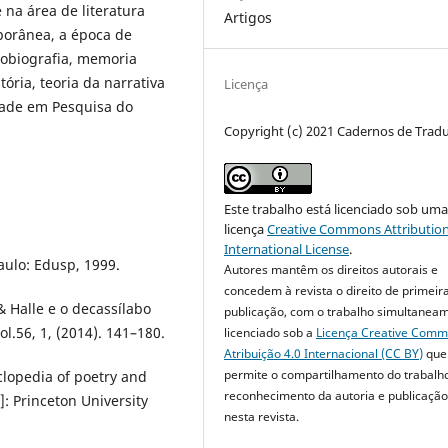
na área de literatura
Artigos
porânea, a época de
utobiografia, memoria
stória, teoria da narrativa
Licença
idade em Pesquisa do
Copyright (c) 2021 Cadernos de Trad
Este trabalho está licenciado sob um
licença
Creative Commons Attribution
International License
.
aulo: Edusp, 1999.
Autores mantêm os direitos autorais e
concedem à revista o direito de primeir
& Halle e o decassílabo
publicação, com o trabalho simultanea
l.56, 1, (2014). 141–180.
licenciado sob a
Licença Creative Com
Atribuição 4.0 Internacional (CC BY)
que
permite o compartilhamento do trabalh
clopedia of poetry and
reconhecimento da autoria e publicação 
n]: Princeton University
nesta revista.