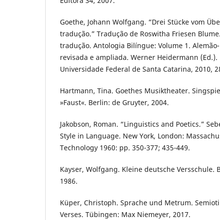
Editora 34, 2007.
Goethe, Johann Wolfgang. “Drei Stücke vom Über
tradução.” Tradução de Roswitha Friesen Blume. 
tradução. Antologia Bilíngue: Volume 1. Alemão-
revisada e ampliada. Werner Heidermann (Ed.). F
Universidade Federal de Santa Catarina, 2010, 2
Hartmann, Tina. Goethes Musiktheater. Singspiel
»Faust«. Berlin: de Gruyter, 2004.
Jakobson, Roman. “Linguistics and Poetics.” Seb
Style in Language. New York, London: Massachuss
Technology 1960: pp. 350-377; 435-449.
Kayser, Wolfgang. Kleine deutsche Versschule. 
1986.
Küper, Christoph. Sprache und Metrum. Semiotik
Verses. Tübingen: Max Niemeyer, 2017.