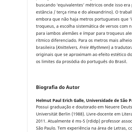
buscando ‘equivalentes’ métricos onde isso era 
estância / terça rima e do alexandrino). O traba
embora que não haja metros portugueses que ‘
troqueus, a escolha sistemática de versos com 
para iambos alemães e ímpar para troqueus al
rítmico diferenciado. Para os metros mais alheio
brasileira (
Knittelvers, Freie Rhythmen
) a traduto
originais que se aproximam ao efeito estético d
os limites da prosódia do português do Brasil.
Biografia do Autor
Helmut Paul Erich Galle,
Universidade de São P
Possui graduação e doutorado em Neuere Deutsch
Universität Berlin (1988). Livre-docente em Lit
2011. Atualmente é ms-5 (rdidp) professor asso
São Paulo. Tem experiência na área de Letras, c