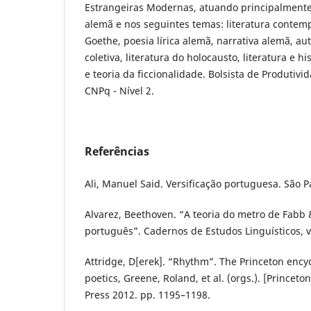
Estrangeiras Modernas, atuando principalmente 
alemã e nos seguintes temas: literatura contem
Goethe, poesia lírica alemã, narrativa alemã, a
coletiva, literatura do holocausto, literatura e hi
e teoria da ficcionalidade. Bolsista de Produtiv
CNPq - Nível 2.
Referências
Ali, Manuel Said. Versificação portuguesa. São P
Alvarez, Beethoven. “A teoria do metro de Fabb 
português”. Cadernos de Estudos Linguísticos, vo
Attridge, D[erek]. “Rhythm”. The Princeton ency
poetics, Greene, Roland, et al. (orgs.). [Princeto
Press 2012. pp. 1195–1198.