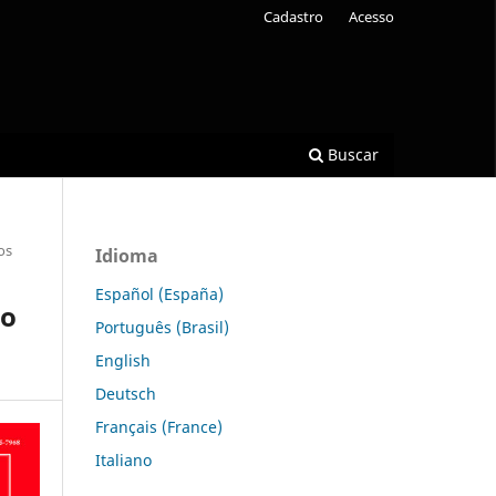
Cadastro
Acesso
Buscar
os
Idioma
Español (España)
to
Português (Brasil)
English
Deutsch
Français (France)
Italiano