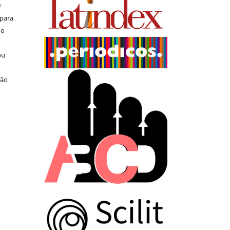
r
 para
do
ou
ção