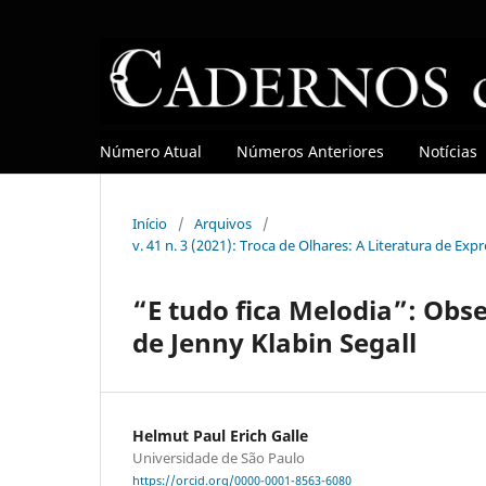
Número Atual
Números Anteriores
Notícias
Início
/
Arquivos
/
v. 41 n. 3 (2021): Troca de Olhares: A Literatura de Ex
“E tudo fica Melodia”: Obs
de Jenny Klabin Segall
Helmut Paul Erich Galle
Universidade de São Paulo
https://orcid.org/0000-0001-8563-6080