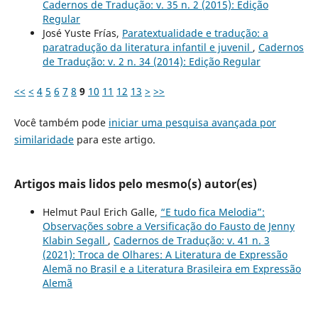
Cadernos de Tradução: v. 35 n. 2 (2015): Edição
Regular
José Yuste Frías,
Paratextualidade e tradução: a
paratradução da literatura infantil e juvenil
,
Cadernos
de Tradução: v. 2 n. 34 (2014): Edição Regular
<<
<
4
5
6
7
8
9
10
11
12
13
>
>>
Você também pode
iniciar uma pesquisa avançada por
similaridade
para este artigo.
Artigos mais lidos pelo mesmo(s) autor(es)
Helmut Paul Erich Galle,
“E tudo fica Melodia”:
Observações sobre a Versificação do Fausto de Jenny
Klabin Segall
,
Cadernos de Tradução: v. 41 n. 3
(2021): Troca de Olhares: A Literatura de Expressão
Alemã no Brasil e a Literatura Brasileira em Expressão
Alemã