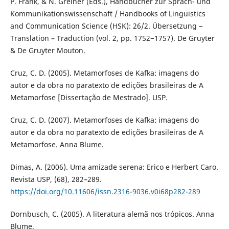
P. Frank, & N. Greiner (Eds.), Handbücher zur Sprach- und
Kommunikationswissenschaft / Handbooks of Linguistics
and Communication Science (HSK): 26/2. Übersetzung −
Translation – Traduction (vol. 2, pp. 1752−1757). De Gruyter
& De Gruyter Mouton.
Cruz, C. D. (2005). Metamorfoses de Kafka: imagens do
autor e da obra no paratexto de edições brasileiras de A
Metamorfose [Dissertação de Mestrado]. USP.
Cruz, C. D. (2007). Metamorfoses de Kafka: imagens do
autor e da obra no paratexto de edições brasileiras de A
Metamorfose. Anna Blume.
Dimas, A. (2006). Uma amizade serena: Erico e Herbert Caro.
Revista USP, (68), 282–289.
https://doi.org/10.11606/issn.2316-9036.v0i68p282-289
Dornbusch, C. (2005). A literatura alemã nos trópicos. Anna
Blume.