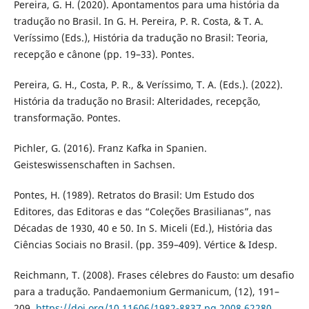
Pereira, G. H. (2020). Apontamentos para uma história da
tradução no Brasil. In G. H. Pereira, P. R. Costa, & T. A.
Veríssimo (Eds.), História da tradução no Brasil: Teoria,
recepção e cânone (pp. 19–33). Pontes.
Pereira, G. H., Costa, P. R., & Veríssimo, T. A. (Eds.). (2022).
História da tradução no Brasil: Alteridades, recepção,
transformação. Pontes.
Pichler, G. (2016). Franz Kafka in Spanien.
Geisteswissenschaften in Sachsen.
Pontes, H. (1989). Retratos do Brasil: Um Estudo dos
Editores, das Editoras e das “Coleções Brasilianas”, nas
Décadas de 1930, 40 e 50. In S. Miceli (Ed.), História das
Ciências Sociais no Brasil. (pp. 359–409). Vértice & Idesp.
Reichmann, T. (2008). Frases célebres do Fausto: um desafio
para a tradução. Pandaemonium Germanicum, (12), 191–
209.
https://doi.org/10.11606/1982-8837.pg.2008.62280