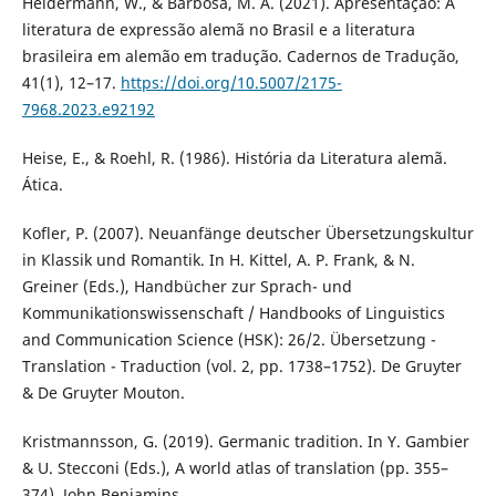
Heidermann, W., & Barbosa, M. A. (2021). Apresentação: A
literatura de expressão alemã no Brasil e a literatura
brasileira em alemão em tradução. Cadernos de Tradução,
41(1), 12–17.
https://doi.org/10.5007/2175-
7968.2023.e92192
Heise, E., & Roehl, R. (1986). História da Literatura alemã.
Ática.
Kofler, P. (2007). Neuanfänge deutscher Übersetzungskultur
in Klassik und Romantik. In H. Kittel, A. P. Frank, & N.
Greiner (Eds.), Handbücher zur Sprach- und
Kommunikationswissenschaft / Handbooks of Linguistics
and Communication Science (HSK): 26/2. Übersetzung -
Translation - Traduction (vol. 2, pp. 1738–1752). De Gruyter
& De Gruyter Mouton.
Kristmannsson, G. (2019). Germanic tradition. In Y. Gambier
& U. Stecconi (Eds.), A world atlas of translation (pp. 355–
374). John Benjamins.