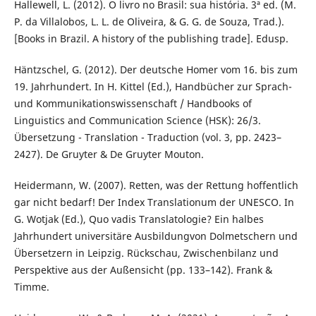
Hallewell, L. (2012). O livro no Brasil: sua história. 3ª ed. (M.
P. da Villalobos, L. L. de Oliveira, & G. G. de Souza, Trad.).
[Books in Brazil. A history of the publishing trade]. Edusp.
Häntzschel, G. (2012). Der deutsche Homer vom 16. bis zum
19. Jahrhundert. In H. Kittel (Ed.), Handbücher zur Sprach-
und Kommunikationswissenschaft / Handbooks of
Linguistics and Communication Science (HSK): 26/3.
Übersetzung - Translation - Traduction (vol. 3, pp. 2423–
2427). De Gruyter & De Gruyter Mouton.
Heidermann, W. (2007). Retten, was der Rettung hoffentlich
gar nicht bedarf! Der Index Translationum der UNESCO. In
G. Wotjak (Ed.), Quo vadis Translatologie? Ein halbes
Jahrhundert universitäre Ausbildungvon Dolmetschern und
Übersetzern in Leipzig. Rückschau, Zwischenbilanz und
Perspektive aus der Außensicht (pp. 133–142). Frank &
Timme.