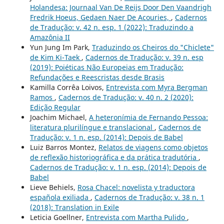
Holandesa: Journaal Van De Reijs Door Den Vaandrigh
Fredrik Hoeus, Gedaen Naer De Acouries,
,
Cadernos
de Tradução: v. 42 n. esp. 1 (2022): Traduzindo a
Amazônia II
Yun Jung Im Park,
Traduzindo os Cheiros do "Chiclete"
de Kim Ki-Taek
,
Cadernos de Tradução: v. 39 n. esp
(2019): Poiéticas Não Europeias em Tradução:
Refundações e Reescristas desde Brasis
Kamilla Corrêa Loivos,
Entrevista com Myra Bergman
Ramos
,
Cadernos de Tradução: v. 40 n. 2 (2020):
Edição Regular
Joachim Michael,
A heteronímia de Fernando Pessoa:
literatura plurilíngue e translacional
,
Cadernos de
Tradução: v. 1 n. esp. (2014): Depois de Babel
Luiz Barros Montez,
Relatos de viagens como objetos
de reflexão historiográfica e da prática tradutória
,
Cadernos de Tradução: v. 1 n. esp. (2014): Depois de
Babel
Lieve Behiels,
Rosa Chacel: novelista y traductora
española exiliada
,
Cadernos de Tradução: v. 38 n. 1
(2018): Translation in Exile
Leticia Goellner,
Entrevista com Martha Pulido
,