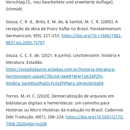
Vorschlag (3., neu bearbeitete und erweiterte Auflage).
Schmidt.
Sousa, C. R. d., Brito, E. M. de, & Santos, M. C. R. (2005). A
recepção da obra de Franz Kafka no Brasil. Pandaemonium
Germanicum, 9(9), 227–253.
https://doi.org/10.11606/1982-
8837.pg.2005.73707
Souza, C. C. E. de. (2021, 8 junho). Liechtenstein: história e
literatura. Estadão.
https://estadodaarte.estadao.com.br/historia-literatura-
liechtenstein-ospelt/?fbclid=IwAR18He1GK3SP2hl-
tDg8na_lved40uDhqOLYLjIyZFtPwro_bKypc0mIoD4
Torres, M.‑H. C. (2020). Democratização de arquivos em
bibliotecas digitais e hemerotecas: um caminho para
Histórias ou Micro Histórias da tradução no Brasil. Cadernos
Dde Tradução, 40(1), 208–224.
https://doi.org/10.5007/2175-
7968.2020v40n1p208