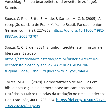
Vorschlag (3., neu bearbeitete und erweiterte Auflage).
Schmidt.
Sousa, C. R. d., Brito, E. M. de, & Santos, M. C. R. (2005). A
recepção da obra de Franz Kafka no Brasil. Pandaemonium
Germanicum, 9(9), 227–253.
https://doi.org/10.11606/1982-
8837.pg.2005.73707
Souza, C. C. E. de. (2021, 8 junho). Liechtenstein: história e
literatura. Estadão.
https://estadodaarte.estadao.com.br/historia-literatura-
liechtenstein-ospelt/?fbclid=IwAR18He1GK3SP2hl-
tDg8na_lved40uDhqOLYLjIyZFtPwro_bKypc0mIoD4
Torres, M.‑H. C. (2020). Democratização de arquivos em
bibliotecas digitais e hemerotecas: um caminho para
Histórias ou Micro Histórias da tradução no Brasil. Cadernos
Dde Tradução, 40(1), 208–224.
https://doi.org/10.5007/2175-
7968.2020v40n1p208