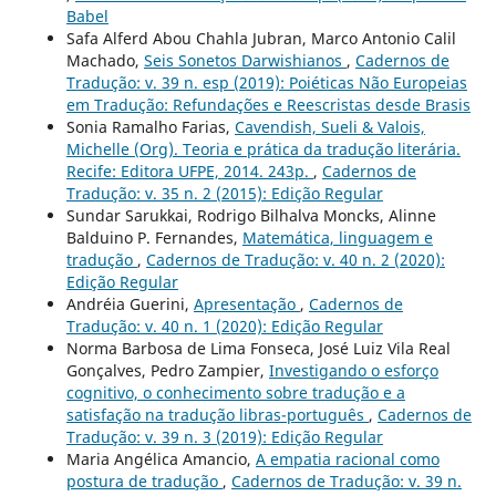
Babel
Safa Alferd Abou Chahla Jubran, Marco Antonio Calil
Machado,
Seis Sonetos Darwishianos
,
Cadernos de
Tradução: v. 39 n. esp (2019): Poiéticas Não Europeias
em Tradução: Refundações e Reescristas desde Brasis
Sonia Ramalho Farias,
Cavendish, Sueli & Valois,
Michelle (Org). Teoria e prática da tradução literária.
Recife: Editora UFPE, 2014. 243p.
,
Cadernos de
Tradução: v. 35 n. 2 (2015): Edição Regular
Sundar Sarukkai, Rodrigo Bilhalva Moncks, Alinne
Balduino P. Fernandes,
Matemática, linguagem e
tradução
,
Cadernos de Tradução: v. 40 n. 2 (2020):
Edição Regular
Andréia Guerini,
Apresentação
,
Cadernos de
Tradução: v. 40 n. 1 (2020): Edição Regular
Norma Barbosa de Lima Fonseca, José Luiz Vila Real
Gonçalves, Pedro Zampier,
Investigando o esforço
cognitivo, o conhecimento sobre tradução e a
satisfação na tradução libras-português
,
Cadernos de
Tradução: v. 39 n. 3 (2019): Edição Regular
Maria Angélica Amancio,
A empatia racional como
postura de tradução
,
Cadernos de Tradução: v. 39 n.