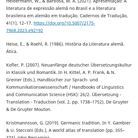
Heidermann, W., & Barbosa, M. A. (2021). Apresentação: A
literatura de expressão alemã no Brasil e a literatura
brasileira em alemão em tradução. Cadernos de Tradução,
41(1), 12–17.
https://doi.org/10.5007/2175-
7968.2023.e92192
Heise, E., & Roehl, R. (1986). História da Literatura alemã.
Ática.
Kofler, P. (2007). Neuanfänge deutscher Übersetzungskultur
in Klassik und Romantik. In H. Kittel, A. P. Frank, & N.
Greiner (Eds.), Handbücher zur Sprach- und
Kommunikationswissenschaft / Handbooks of Linguistics
and Communication Science (HSK): 26/2. Übersetzung -
Translation - Traduction (vol. 2, pp. 1738–1752). De Gruyter
& De Gruyter Mouton.
Kristmannsson, G. (2019). Germanic tradition. In Y. Gambier
& U. Stecconi (Eds.), A world atlas of translation (pp. 355–
374). John Benjamins.