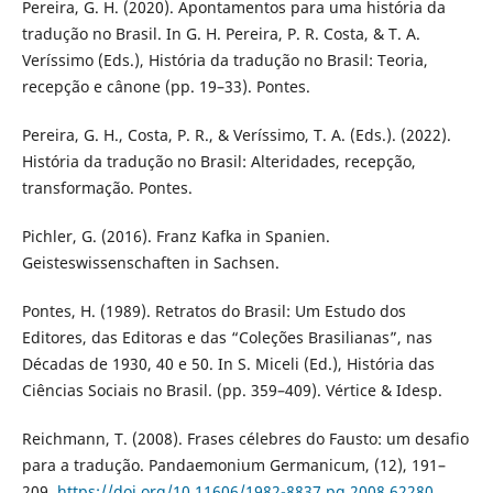
Pereira, G. H. (2020). Apontamentos para uma história da
tradução no Brasil. In G. H. Pereira, P. R. Costa, & T. A.
Veríssimo (Eds.), História da tradução no Brasil: Teoria,
recepção e cânone (pp. 19–33). Pontes.
Pereira, G. H., Costa, P. R., & Veríssimo, T. A. (Eds.). (2022).
História da tradução no Brasil: Alteridades, recepção,
transformação. Pontes.
Pichler, G. (2016). Franz Kafka in Spanien.
Geisteswissenschaften in Sachsen.
Pontes, H. (1989). Retratos do Brasil: Um Estudo dos
Editores, das Editoras e das “Coleções Brasilianas”, nas
Décadas de 1930, 40 e 50. In S. Miceli (Ed.), História das
Ciências Sociais no Brasil. (pp. 359–409). Vértice & Idesp.
Reichmann, T. (2008). Frases célebres do Fausto: um desafio
para a tradução. Pandaemonium Germanicum, (12), 191–
209.
https://doi.org/10.11606/1982-8837.pg.2008.62280