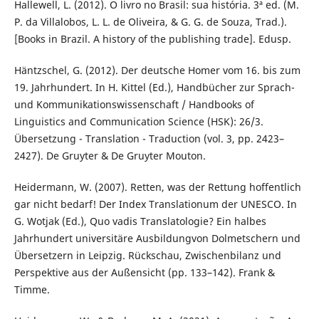
Hallewell, L. (2012). O livro no Brasil: sua história. 3ª ed. (M.
P. da Villalobos, L. L. de Oliveira, & G. G. de Souza, Trad.).
[Books in Brazil. A history of the publishing trade]. Edusp.
Häntzschel, G. (2012). Der deutsche Homer vom 16. bis zum
19. Jahrhundert. In H. Kittel (Ed.), Handbücher zur Sprach-
und Kommunikationswissenschaft / Handbooks of
Linguistics and Communication Science (HSK): 26/3.
Übersetzung - Translation - Traduction (vol. 3, pp. 2423–
2427). De Gruyter & De Gruyter Mouton.
Heidermann, W. (2007). Retten, was der Rettung hoffentlich
gar nicht bedarf! Der Index Translationum der UNESCO. In
G. Wotjak (Ed.), Quo vadis Translatologie? Ein halbes
Jahrhundert universitäre Ausbildungvon Dolmetschern und
Übersetzern in Leipzig. Rückschau, Zwischenbilanz und
Perspektive aus der Außensicht (pp. 133–142). Frank &
Timme.