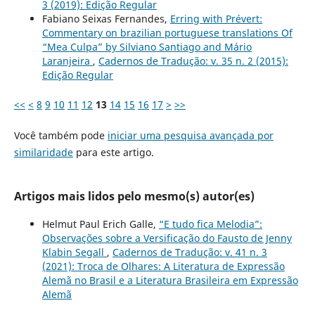
3 (2019): Edição Regular
Fabiano Seixas Fernandes,
Erring with Prévert:
Commentary on brazilian portuguese translations Of
“Mea Culpa” by Silviano Santiago and Mário
Laranjeira
,
Cadernos de Tradução: v. 35 n. 2 (2015):
Edição Regular
<<
<
8
9
10
11
12
13
14
15
16
17
>
>>
Você também pode
iniciar uma pesquisa avançada por
similaridade
para este artigo.
Artigos mais lidos pelo mesmo(s) autor(es)
Helmut Paul Erich Galle,
“E tudo fica Melodia”:
Observações sobre a Versificação do Fausto de Jenny
Klabin Segall
,
Cadernos de Tradução: v. 41 n. 3
(2021): Troca de Olhares: A Literatura de Expressão
Alemã no Brasil e a Literatura Brasileira em Expressão
Alemã