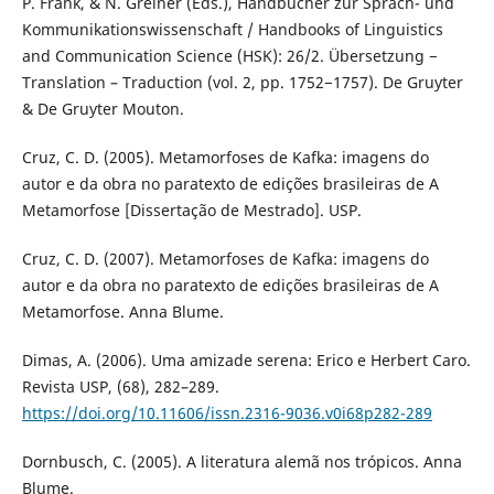
P. Frank, & N. Greiner (Eds.), Handbücher zur Sprach- und
Kommunikationswissenschaft / Handbooks of Linguistics
and Communication Science (HSK): 26/2. Übersetzung −
Translation – Traduction (vol. 2, pp. 1752−1757). De Gruyter
& De Gruyter Mouton.
Cruz, C. D. (2005). Metamorfoses de Kafka: imagens do
autor e da obra no paratexto de edições brasileiras de A
Metamorfose [Dissertação de Mestrado]. USP.
Cruz, C. D. (2007). Metamorfoses de Kafka: imagens do
autor e da obra no paratexto de edições brasileiras de A
Metamorfose. Anna Blume.
Dimas, A. (2006). Uma amizade serena: Erico e Herbert Caro.
Revista USP, (68), 282–289.
https://doi.org/10.11606/issn.2316-9036.v0i68p282-289
Dornbusch, C. (2005). A literatura alemã nos trópicos. Anna
Blume.