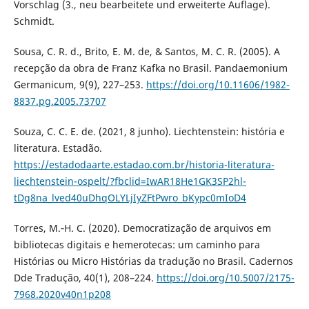
Vorschlag (3., neu bearbeitete und erweiterte Auflage).
Schmidt.
Sousa, C. R. d., Brito, E. M. de, & Santos, M. C. R. (2005). A
recepção da obra de Franz Kafka no Brasil. Pandaemonium
Germanicum, 9(9), 227–253.
https://doi.org/10.11606/1982-
8837.pg.2005.73707
Souza, C. C. E. de. (2021, 8 junho). Liechtenstein: história e
literatura. Estadão.
https://estadodaarte.estadao.com.br/historia-literatura-
liechtenstein-ospelt/?fbclid=IwAR18He1GK3SP2hl-
tDg8na_lved40uDhqOLYLjIyZFtPwro_bKypc0mIoD4
Torres, M.‑H. C. (2020). Democratização de arquivos em
bibliotecas digitais e hemerotecas: um caminho para
Histórias ou Micro Histórias da tradução no Brasil. Cadernos
Dde Tradução, 40(1), 208–224.
https://doi.org/10.5007/2175-
7968.2020v40n1p208