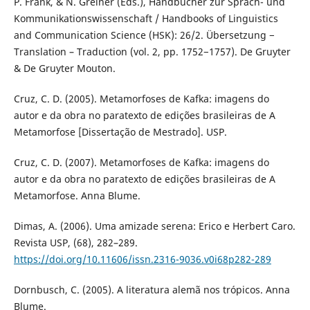
P. Frank, & N. Greiner (Eds.), Handbücher zur Sprach- und
Kommunikationswissenschaft / Handbooks of Linguistics
and Communication Science (HSK): 26/2. Übersetzung −
Translation – Traduction (vol. 2, pp. 1752−1757). De Gruyter
& De Gruyter Mouton.
Cruz, C. D. (2005). Metamorfoses de Kafka: imagens do
autor e da obra no paratexto de edições brasileiras de A
Metamorfose [Dissertação de Mestrado]. USP.
Cruz, C. D. (2007). Metamorfoses de Kafka: imagens do
autor e da obra no paratexto de edições brasileiras de A
Metamorfose. Anna Blume.
Dimas, A. (2006). Uma amizade serena: Erico e Herbert Caro.
Revista USP, (68), 282–289.
https://doi.org/10.11606/issn.2316-9036.v0i68p282-289
Dornbusch, C. (2005). A literatura alemã nos trópicos. Anna
Blume.