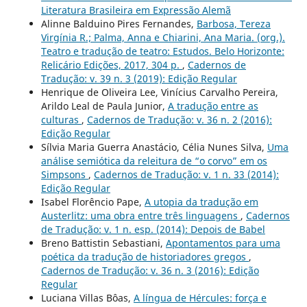
Literatura Brasileira em Expressão Alemã
Alinne Balduino Pires Fernandes,
Barbosa, Tereza
Virgínia R.; Palma, Anna e Chiarini, Ana Maria. (org.).
Teatro e tradução de teatro: Estudos. Belo Horizonte:
Relicário Edições, 2017, 304 p.
,
Cadernos de
Tradução: v. 39 n. 3 (2019): Edição Regular
Henrique de Oliveira Lee, Vinícius Carvalho Pereira,
Arildo Leal de Paula Junior,
A tradução entre as
culturas
,
Cadernos de Tradução: v. 36 n. 2 (2016):
Edição Regular
Sílvia Maria Guerra Anastácio, Célia Nunes Silva,
Uma
análise semiótica da releitura de “o corvo” em os
Simpsons
,
Cadernos de Tradução: v. 1 n. 33 (2014):
Edição Regular
Isabel Florêncio Pape,
A utopia da tradução em
Austerlitz: uma obra entre três linguagens
,
Cadernos
de Tradução: v. 1 n. esp. (2014): Depois de Babel
Breno Battistin Sebastiani,
Apontamentos para uma
poética da tradução de historiadores gregos
,
Cadernos de Tradução: v. 36 n. 3 (2016): Edição
Regular
Luciana Villas Bôas,
A língua de Hércules: força e