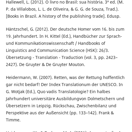
Hallewell, L. (2012). O livro no Brasil: sua história. 3ª ed. (M.
P. da Villalobos, L. L. de Oliveira, & G. G. de Souza, Trad.).
[Books in Brazil. A history of the publishing trade]. Edusp.
Häntzschel, G. (2012). Der deutsche Homer vom 16. bis zum
19. Jahrhundert. In H. Kittel (Ed.), Handbücher zur Sprach-
und Kommunikationswissenschaft / Handbooks of
Linguistics and Communication Science (HSK): 26/3.
Übersetzung - Translation - Traduction (vol. 3, pp. 2423–
2427). De Gruyter & De Gruyter Mouton.
Heidermann, W. (2007). Retten, was der Rettung hoffentlich
gar nicht bedarf! Der Index Translationum der UNESCO. In
G. Wotjak (Ed.), Quo vadis Translatologie? Ein halbes
Jahrhundert universitäre Ausbildungvon Dolmetschern und
Übersetzern in Leipzig. Rückschau, Zwischenbilanz und
Perspektive aus der Außensicht (pp. 133–142). Frank &
Timme.