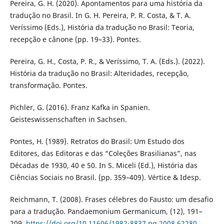
Pereira, G. H. (2020). Apontamentos para uma história da
tradução no Brasil. In G. H. Pereira, P. R. Costa, & T. A.
Veríssimo (Eds.), História da tradução no Brasil: Teoria,
recepção e cânone (pp. 19–33). Pontes.
Pereira, G. H., Costa, P. R., & Veríssimo, T. A. (Eds.). (2022).
História da tradução no Brasil: Alteridades, recepção,
transformação. Pontes.
Pichler, G. (2016). Franz Kafka in Spanien.
Geisteswissenschaften in Sachsen.
Pontes, H. (1989). Retratos do Brasil: Um Estudo dos
Editores, das Editoras e das “Coleções Brasilianas”, nas
Décadas de 1930, 40 e 50. In S. Miceli (Ed.), História das
Ciências Sociais no Brasil. (pp. 359–409). Vértice & Idesp.
Reichmann, T. (2008). Frases célebres do Fausto: um desafio
para a tradução. Pandaemonium Germanicum, (12), 191–
209.
https://doi.org/10.11606/1982-8837.pg.2008.62280