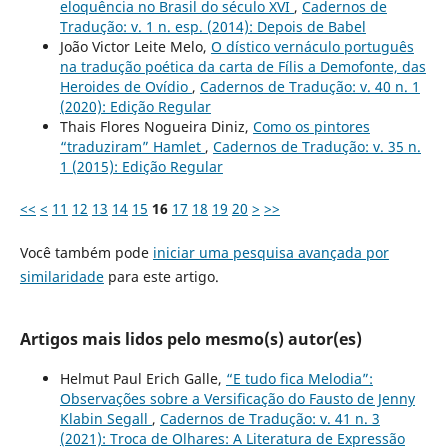
eloquência no Brasil do século XVI
,
Cadernos de
Tradução: v. 1 n. esp. (2014): Depois de Babel
João Victor Leite Melo,
O dístico vernáculo português
na tradução poética da carta de Fílis a Demofonte, das
Heroides de Ovídio
,
Cadernos de Tradução: v. 40 n. 1
(2020): Edição Regular
Thais Flores Nogueira Diniz,
Como os pintores
“traduziram” Hamlet
,
Cadernos de Tradução: v. 35 n.
1 (2015): Edição Regular
<<
<
11
12
13
14
15
16
17
18
19
20
>
>>
Você também pode
iniciar uma pesquisa avançada por
similaridade
para este artigo.
Artigos mais lidos pelo mesmo(s) autor(es)
Helmut Paul Erich Galle,
“E tudo fica Melodia”:
Observações sobre a Versificação do Fausto de Jenny
Klabin Segall
,
Cadernos de Tradução: v. 41 n. 3
(2021): Troca de Olhares: A Literatura de Expressão