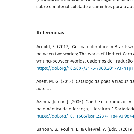
sobre o material coletado e caminhos para o ap
Referências
Arnold, S. (2017). German literature in Brazil: w
between two worlds: The works of Herbert Caro 
writing-between-worlds. Cadernos de Tradução, 
https://doi.org/10.5007/2175-7968.2017v37n1p
Aseff, M. G. (2018). Catálogo da poesia traduzida
autora.
Azenha Junior, J. (2006). Goethe e a tradução: A
na dinâmica da diferença. Literatura E Sociedade
https://doi.org/10.11606/issn.2237-1184.v0i9p4
Banoun, B., Poulin, I., & Chevrel, Y. (Eds.). (2019