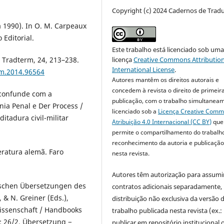
Copyright (c) 2024 Cadernos de Trad
 1990). In O. M. Carpeaux
 Editorial.
Este trabalho está licenciado sob um
licença
Creative Commons Attribution
. Tradterm, 24, 213–238.
International License
.
rm.2014.96564
Autores mantêm os direitos autorais e
concedem à revista o direito de primeir
e confunde com a
publicação, com o trabalho simultanea
nia Penal e Der Process /
licenciado sob a
Licença Creative Com
itadura civil-militar
Atribuição 4.0 Internacional (CC BY)
que
permite o compartilhamento do trabalh
reconhecimento da autoria e publicação 
teratura alemã. Faro
nesta revista.
Autores têm autorização para assumi
eutschen Übersetzungen des
contratos adicionais separadamente,
, & N. Greiner (Eds.),
distribuição não exclusiva da versão 
ssenschaft / Handbooks
trabalho publicada nesta revista (ex.:
: 26/2. Übersetzung −
publicar em repositório institucional 