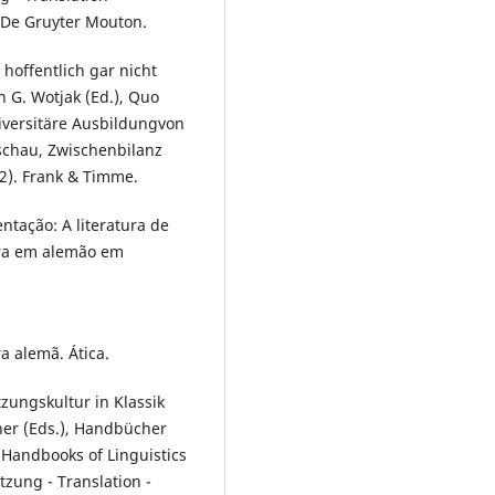
& De Gruyter Mouton.
hoffentlich gar nicht
 G. Wotjak (Ed.), Quo
niversitäre Ausbildungvon
schau, Zwischenbilanz
2). Frank & Timme.
ntação: A literatura de
eira em alemão em
ra alemã. Ática.
zungskultur in Klassik
iner (Eds.), Handbücher
Handbooks of Linguistics
zung - Translation -