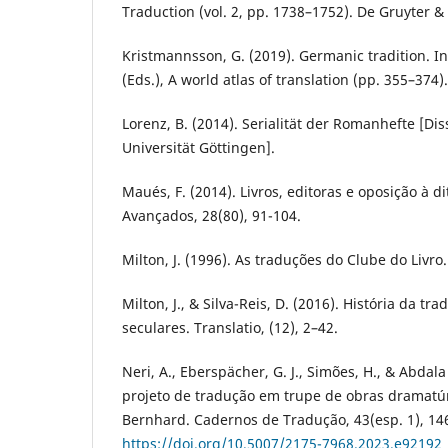
Traduction (vol. 2, pp. 1738–1752). De Gruyter 
Kristmannsson, G. (2019). Germanic tradition. I
(Eds.), A world atlas of translation (pp. 355–374
Lorenz, B. (2014). Serialität der Romanhefte [Di
Universität Göttingen].
Maués, F. (2014). Livros, editoras e oposição à d
Avançados, 28(80), 91-104.
Milton, J. (1996). As traduções do Clube do Livro
Milton, J., & Silva-Reis, D. (2016). História da tr
seculares. Translatio, (12), 2–42.
Neri, A., Eberspächer, G. J., Simões, H., & Abdala
projeto de tradução em trupe de obras dramat
Bernhard. Cadernos de Tradução, 43(esp. 1), 14
https://doi.org/10.5007/2175-7968.2023.e92192