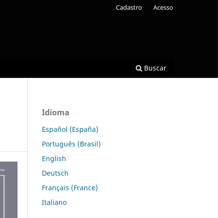
Cadastro
Acesso
Buscar
Idioma
Español (España)
Português (Brasil)
English
Deutsch
Français (France)
Italiano