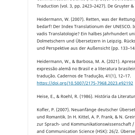
Traduction (vol. 3, pp. 2423–2427). De Gruyter 
Heidermann, W. (2007). Retten, was der Rettung 
bedarf! Der Index Translationum der UNESCO. In
vadis Translatologie? Ein halbes Jahrhundert u
Dolmetschern und Übersetzern in Leipzig. Rück
und Perspektive aus der Außensicht (pp. 133–14
Heidermann, W., & Barbosa, M. A. (2021). Aprese
expressão alemã no Brasil e a literatura brasil
tradução. Cadernos de Tradução, 41(1), 12–17.
https://doi.org/10.5007/2175-7968.2023.e92192
Heise, E., & Roehl, R. (1986). História da Literatu
Kofler, P. (2007). Neuanfänge deutscher Überset
und Romantik. In H. Kittel, A. P. Frank, & N. Gre
zur Sprach- und Kommunikationswissenschaft / 
and Communication Science (HSK): 26/2. Überset