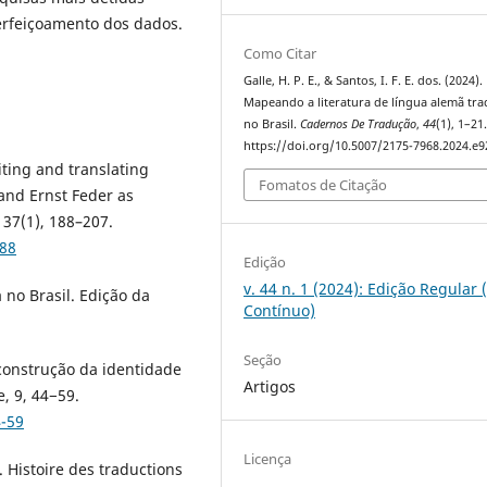
erfeiçoamento dos dados.
Como Citar
Galle, H. P. E., & Santos, I. F. E. dos. (2024).
Mapeando a literatura de língua alemã tra
no Brasil.
Cadernos De Tradução
,
44
(1), 1–21
https://doi.org/10.5007/2175-7968.2024.e
riting and translating
Fomatos de Citação
and Ernst Feder as
37(1), 188–207.
188
Edição
v. 44 n. 1 (2024): Edição Regular 
 no Brasil. Edição da
Contínuo)
Seção
 construção da identidade
Artigos
, 9, 44−59.
4-59
Licença
). Histoire des traductions