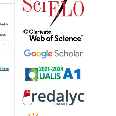
duzida
.
92026
(Fluxo