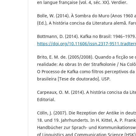
en langue française (vol. 4, séc. XX). Verdier.
Bolle, W. (2014). À Sombra do Muro (Anos 1960 a
(Ed.), A história concisa da Literatura alemã. Faro
Bottmann, D. (2014). Kafka no Brasil: 1946−1979
https://doi.org/10.11606/issn.2317-9511.tradte
Brito, E. M. de. (2005/2008). Quando a ficção s
realidade: As obras In der Strafkolonie / Na Colô
O Processo de Kafka como filtros perceptivos da d
brasileira [Tese de doutorado]. USP.
Carpeaux, O. M. (2014). A história concisa da Li
Editorial.
Cölln, J. (2007). Die Rezeption der Antike in d
18. und 19. Jahrhunderts. In H. Kittel, A. P. Frank
Handbücher zur Sprach- und Kommunikationswi
of Linguistics and Communication Science (HSK)