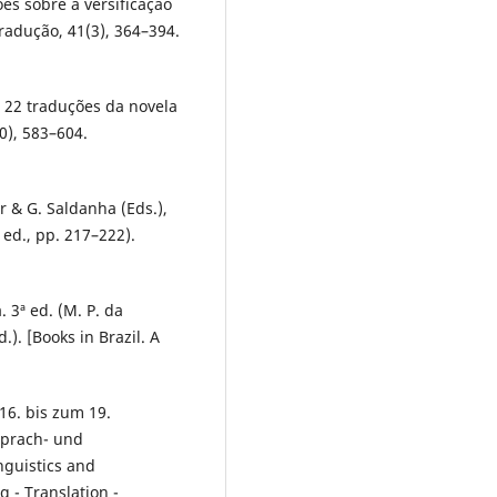
ões sobre a versificação
radução, 41(3), 364–394.
e 22 traduções da novela
0), 583–604.
er & G. Saldanha (Eds.),
 ed., pp. 217–222).
a. 3ª ed. (M. P. da
d.). [Books in Brazil. A
16. bis zum 19.
 Sprach- und
guistics and
 - Translation -