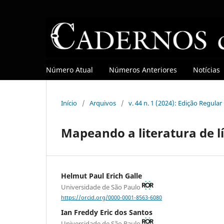
Número Atual
Números Anteriores
Notícias
Início
/
Arquivos
/
v. 44 n. 1 (2024): Edição Regula
Mapeando a literatura de l
Helmut Paul Erich Galle
Universidade de São Paulo
https://orcid.org/0000-0001-8563-6080
Ian Freddy Eric dos Santos
Universidade de São Paulo