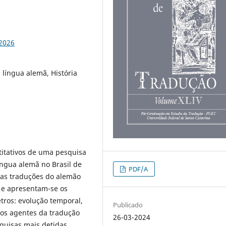
92026
e língua alemã, História
titativos de uma pesquisa
língua alemã no Brasil de
PDF/A
das traduções do alemão
o e apresentam-se os
etros: evolução temporal,
Publicado
e os agentes da tradução
26-03-2024
squisas mais detidas