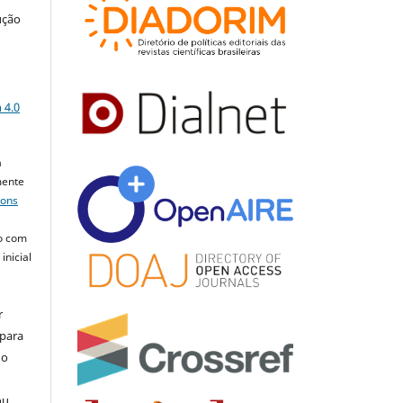
ução
a
 4.0
a
mente
mons
o com
inicial
r
 para
do
ou