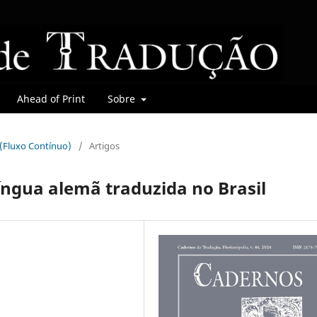
Ahead of Print
Sobre
r (Fluxo Contínuo)
/
Artigos
íngua alemã traduzida no Brasil