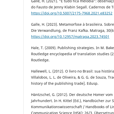
Galle, H. (2021). “E tudo fica melodia”: observaç
do Fausto de Jenny Klabin Segall. Cadernos de T
https://doi.org/10.5007/2175-7968.2021.e83252
Galle, H. (2023). Metamorfose à brasileira. Sobr
Die Verwandlung, de Franz Kafka. Matraga, 30(6
https://doi.org/10.12957/matraga.2023.74501
Hale, T. (2009). Publishing strategies. In M. Bak
Routledge encyclopedia of translation studies (2
Routledge.
Hallewell, L. (2012). O livro no Brasil: sua históri
Villalobos, L. L. de Oliveira, & G. G. de Souza, Tra
history of the publishing trade]. Edusp.
Häntzschel, G. (2012). Der deutsche Homer vom 
Jahrhundert. In H. Kittel (Ed.), Handbücher zur
Kommunikationswissenschaft / Handbooks of Lin
Communication Science (HSK): 26/3. Übersetzung