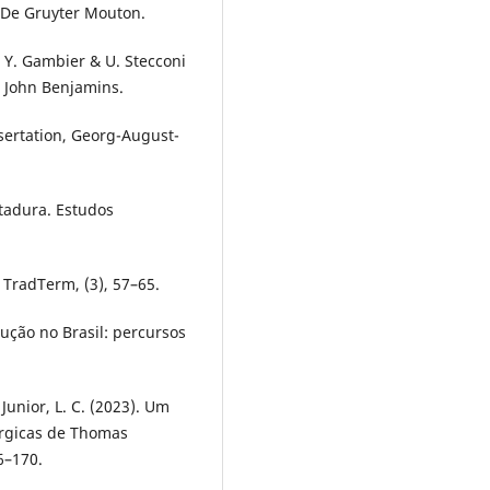
& De Gruyter Mouton.
n Y. Gambier & U. Stecconi
). John Benjamins.
ssertation, Georg-August-
itadura. Estudos
. TradTerm, (3), 57–65.
adução no Brasil: percursos
 Junior, L. C. (2023). Um
úrgicas de Thomas
6–170.