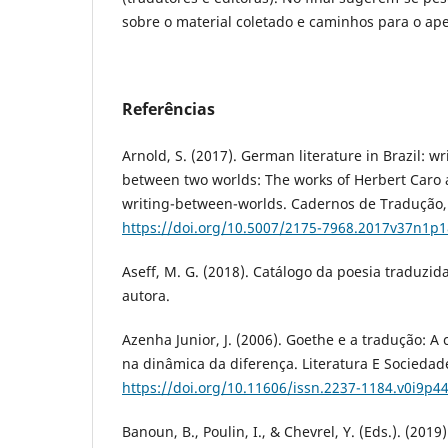
sobre o material coletado e caminhos para o ap
Referências
Arnold, S. (2017). German literature in Brazil: w
between two worlds: The works of Herbert Caro 
writing-between-worlds. Cadernos de Tradução, 
https://doi.org/10.5007/2175-7968.2017v37n1p
Aseff, M. G. (2018). Catálogo da poesia traduzida
autora.
Azenha Junior, J. (2006). Goethe e a tradução: A
na dinâmica da diferença. Literatura E Sociedade
https://doi.org/10.11606/issn.2237-1184.v0i9p4
Banoun, B., Poulin, I., & Chevrel, Y. (Eds.). (2019