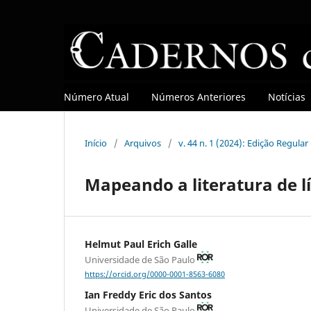
Número Atual
Números Anteriores
Notícias
Início
/
Arquivos
/
v. 44 n. 1 (2024): Edição Regula
Mapeando a literatura de l
Helmut Paul Erich Galle
Universidade de São Paulo
https://orcid.org/0000-0001-8563-6080
Ian Freddy Eric dos Santos
Universidade de São Paulo