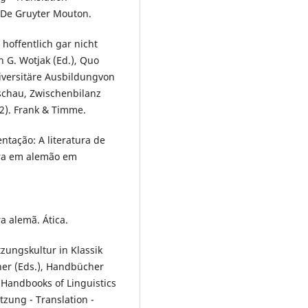
& De Gruyter Mouton.
hoffentlich gar nicht
 G. Wotjak (Ed.), Quo
niversitäre Ausbildungvon
schau, Zwischenbilanz
2). Frank & Timme.
ntação: A literatura de
eira em alemão em
ra alemã. Ática.
zungskultur in Klassik
iner (Eds.), Handbücher
Handbooks of Linguistics
zung - Translation -