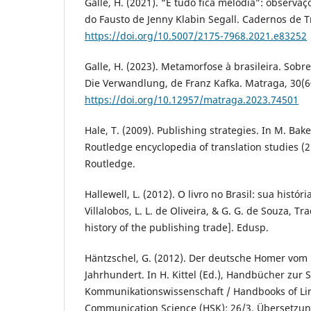
Galle, H. (2021). “E tudo fica melodia”: observaç
do Fausto de Jenny Klabin Segall. Cadernos de T
https://doi.org/10.5007/2175-7968.2021.e83252
Galle, H. (2023). Metamorfose à brasileira. Sobr
Die Verwandlung, de Franz Kafka. Matraga, 30(6
https://doi.org/10.12957/matraga.2023.74501
Hale, T. (2009). Publishing strategies. In M. Bak
Routledge encyclopedia of translation studies (2
Routledge.
Hallewell, L. (2012). O livro no Brasil: sua históri
Villalobos, L. L. de Oliveira, & G. G. de Souza, Tra
history of the publishing trade]. Edusp.
Häntzschel, G. (2012). Der deutsche Homer vom 
Jahrhundert. In H. Kittel (Ed.), Handbücher zur
Kommunikationswissenschaft / Handbooks of Lin
Communication Science (HSK): 26/3. Übersetzung