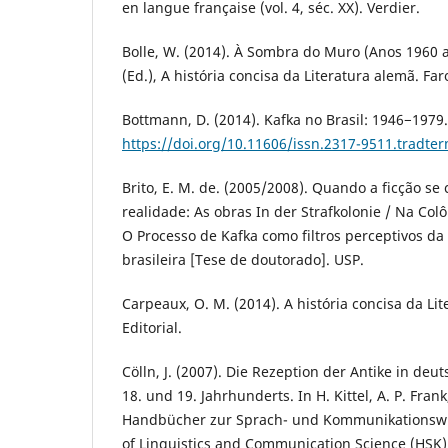
en langue française (vol. 4, séc. XX). Verdier.
Bolle, W. (2014). À Sombra do Muro (Anos 1960 a
(Ed.), A história concisa da Literatura alemã. Faro
Bottmann, D. (2014). Kafka no Brasil: 1946−1979
https://doi.org/10.11606/issn.2317-9511.tradte
Brito, E. M. de. (2005/2008). Quando a ficção s
realidade: As obras In der Strafkolonie / Na Colô
O Processo de Kafka como filtros perceptivos da d
brasileira [Tese de doutorado]. USP.
Carpeaux, O. M. (2014). A história concisa da Li
Editorial.
Cölln, J. (2007). Die Rezeption der Antike in d
18. und 19. Jahrhunderts. In H. Kittel, A. P. Frank
Handbücher zur Sprach- und Kommunikationswi
of Linguistics and Communication Science (HSK)