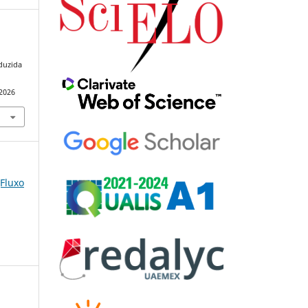
duzida
.
92026
(Fluxo