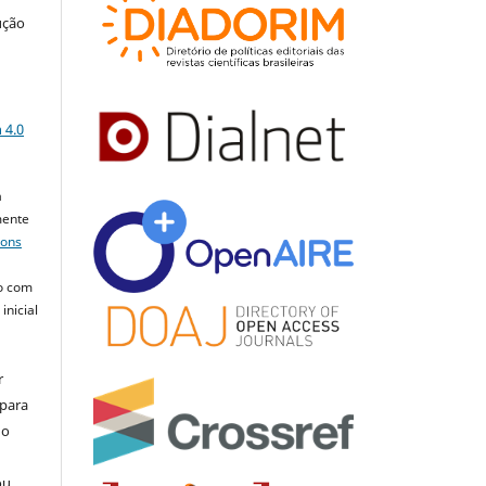
ução
a
 4.0
a
mente
mons
o com
inicial
r
 para
do
ou