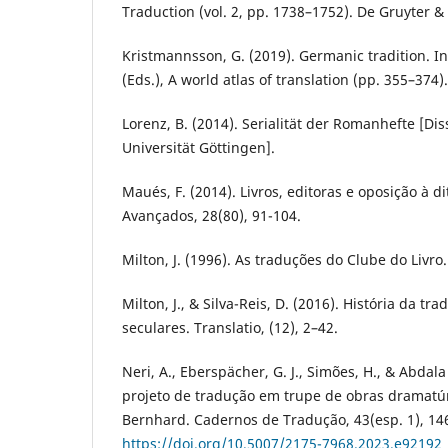
Traduction (vol. 2, pp. 1738–1752). De Gruyter 
Kristmannsson, G. (2019). Germanic tradition. I
(Eds.), A world atlas of translation (pp. 355–374
Lorenz, B. (2014). Serialität der Romanhefte [Di
Universität Göttingen].
Maués, F. (2014). Livros, editoras e oposição à d
Avançados, 28(80), 91-104.
Milton, J. (1996). As traduções do Clube do Livro
Milton, J., & Silva-Reis, D. (2016). História da tr
seculares. Translatio, (12), 2–42.
Neri, A., Eberspächer, G. J., Simões, H., & Abdala
projeto de tradução em trupe de obras dramat
Bernhard. Cadernos de Tradução, 43(esp. 1), 14
https://doi.org/10.5007/2175-7968.2023.e92192