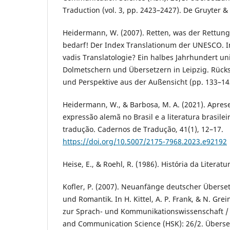
Traduction (vol. 3, pp. 2423–2427). De Gruyter 
Heidermann, W. (2007). Retten, was der Rettung 
bedarf! Der Index Translationum der UNESCO. In
vadis Translatologie? Ein halbes Jahrhundert u
Dolmetschern und Übersetzern in Leipzig. Rück
und Perspektive aus der Außensicht (pp. 133–14
Heidermann, W., & Barbosa, M. A. (2021). Aprese
expressão alemã no Brasil e a literatura brasil
tradução. Cadernos de Tradução, 41(1), 12–17.
https://doi.org/10.5007/2175-7968.2023.e92192
Heise, E., & Roehl, R. (1986). História da Literatu
Kofler, P. (2007). Neuanfänge deutscher Überset
und Romantik. In H. Kittel, A. P. Frank, & N. Gre
zur Sprach- und Kommunikationswissenschaft / 
and Communication Science (HSK): 26/2. Überset