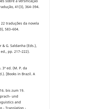
ões sobre a versificação
radução, 41(3), 364–394.
e 22 traduções da novela
0), 583–604.
er & G. Saldanha (Eds.),
 ed., pp. 217–222).
a. 3ª ed. (M. P. da
d.). [Books in Brazil. A
16. bis zum 19.
 Sprach- und
guistics and
 - Translation -