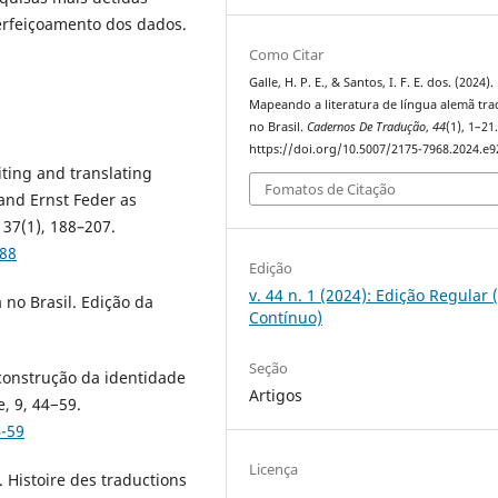
erfeiçoamento dos dados.
Como Citar
Galle, H. P. E., & Santos, I. F. E. dos. (2024).
Mapeando a literatura de língua alemã tra
no Brasil.
Cadernos De Tradução
,
44
(1), 1–21
https://doi.org/10.5007/2175-7968.2024.e
riting and translating
Fomatos de Citação
and Ernst Feder as
37(1), 188–207.
188
Edição
v. 44 n. 1 (2024): Edição Regular 
 no Brasil. Edição da
Contínuo)
Seção
 construção da identidade
Artigos
, 9, 44−59.
4-59
Licença
). Histoire des traductions