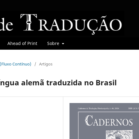
Ahead of Print
Sobre
r (Fluxo Contínuo)
/
Artigos
íngua alemã traduzida no Brasil