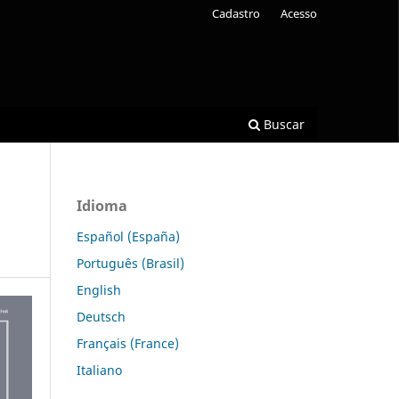
Cadastro
Acesso
Buscar
Idioma
Español (España)
Português (Brasil)
English
Deutsch
Français (France)
Italiano