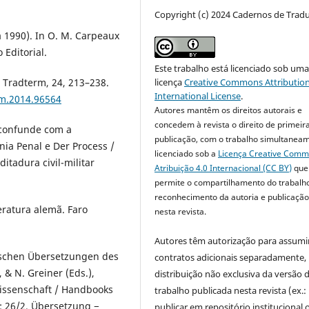
Copyright (c) 2024 Cadernos de Trad
 1990). In O. M. Carpeaux
 Editorial.
Este trabalho está licenciado sob um
licença
Creative Commons Attribution
. Tradterm, 24, 213–238.
International License
.
rm.2014.96564
Autores mantêm os direitos autorais e
concedem à revista o direito de primeir
e confunde com a
publicação, com o trabalho simultanea
nia Penal e Der Process /
licenciado sob a
Licença Creative Com
itadura civil-militar
Atribuição 4.0 Internacional (CC BY)
que
permite o compartilhamento do trabalh
reconhecimento da autoria e publicação 
teratura alemã. Faro
nesta revista.
Autores têm autorização para assumi
eutschen Übersetzungen des
contratos adicionais separadamente,
, & N. Greiner (Eds.),
distribuição não exclusiva da versão 
ssenschaft / Handbooks
trabalho publicada nesta revista (ex.:
: 26/2. Übersetzung −
publicar em repositório institucional 