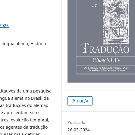
92026
e língua alemã, História
titativos de uma pesquisa
língua alemã no Brasil de
PDF/A
das traduções do alemão
o e apresentam-se os
etros: evolução temporal,
Publicado
e os agentes da tradução
26-03-2024
squisas mais detidas