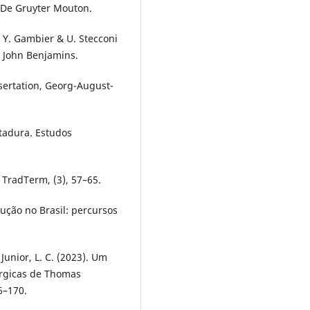
& De Gruyter Mouton.
n Y. Gambier & U. Stecconi
). John Benjamins.
ssertation, Georg-August-
itadura. Estudos
. TradTerm, (3), 57–65.
adução no Brasil: percursos
 Junior, L. C. (2023). Um
úrgicas de Thomas
6–170.