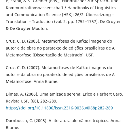
P. Frank, & N. Greiner (Eds.), Handbücher zur Sprach- und
Kommunikationswissenschaft / Handbooks of Linguistics
and Communication Science (HSK): 26/2. Übersetzung −
Translation – Traduction (vol. 2, pp. 1752−1757). De Gruyter
& De Gruyter Mouton.
Cruz, C. D. (2005). Metamorfoses de Kafka: imagens do
autor e da obra no paratexto de edições brasileiras de A
Metamorfose [Dissertação de Mestrado]. USP.
Cruz, C. D. (2007). Metamorfoses de Kafka: imagens do
autor e da obra no paratexto de edições brasileiras de A
Metamorfose. Anna Blume.
Dimas, A. (2006). Uma amizade serena: Erico e Herbert Caro.
Revista USP, (68), 282–289.
https://doi.org/10.11606/issn.2316-9036.v0i68p282-289
Dornbusch, C. (2005). A literatura alemã nos trópicos. Anna
Blume.