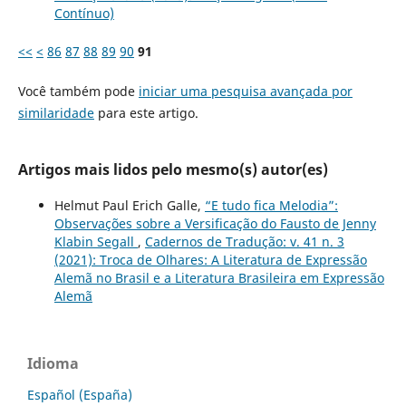
Contínuo)
<<
<
86
87
88
89
90
91
Você também pode
iniciar uma pesquisa avançada por
similaridade
para este artigo.
Artigos mais lidos pelo mesmo(s) autor(es)
Helmut Paul Erich Galle,
“E tudo fica Melodia”:
Observações sobre a Versificação do Fausto de Jenny
Klabin Segall
,
Cadernos de Tradução: v. 41 n. 3
(2021): Troca de Olhares: A Literatura de Expressão
Alemã no Brasil e a Literatura Brasileira em Expressão
Alemã
Idioma
Español (España)