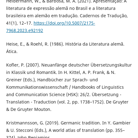
Heidermann, W., & Barbosa, M. A. (2021). Apresentação: A
literatura de expressão alemã no Brasil e a literatura
brasileira em alemão em tradução. Cadernos de Tradução,
41(1), 12–17.
https://doi.org/10.5007/2175-
7968.2023.e92192
Heise, E., & Roehl, R. (1986). História da Literatura alemã.
Ática.
Kofler, P. (2007). Neuanfänge deutscher Übersetzungskultur
in Klassik und Romantik. In H. Kittel, A. P. Frank, & N.
Greiner (Eds.), Handbücher zur Sprach- und
Kommunikationswissenschaft / Handbooks of Linguistics
and Communication Science (HSK): 26/2. Übersetzung -
Translation - Traduction (vol. 2, pp. 1738–1752). De Gruyter
& De Gruyter Mouton.
Kristmannsson, G. (2019). Germanic tradition. In Y. Gambier
& U. Stecconi (Eds.), A world atlas of translation (pp. 355–
374). John Benjamins.