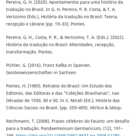
Pereira, G. H. (2020). Apontamentos para uma história da
tradução no Brasil. In G. H. Pereira, P. R. Costa, & T. A.
Veríssimo (Eds.), História da tradução no Brasil: Teoria,
recepção e cânone (pp. 19–33). Pontes.
Pereira, G. H., Costa, P. R., & Veríssimo, T. A. (Eds.). (2022).
História da tradução no Brasil: Alteridades, recepção,
transformação. Pontes.
Pichler, G. (2016). Franz Kafka in Spanien.
Geisteswissenschaften in Sachsen.
Pontes, H. (1989). Retratos do Brasil: Um Estudo dos
Editores, das Editoras e das “Coleções Brasilianas”, nas
Décadas de 1930, 40 e 50. In S. Miceli (Ed.), História das
Ciências Sociais no Brasil. (pp. 359–409). Vértice & Idesp.
Reichmann, T. (2008). Frases célebres do Fausto: um desafio
para a tradução. Pandaemonium Germanicum, (12), 191–
209.
https://doi.org/10.11606/1982-8837.pg.2008.62280