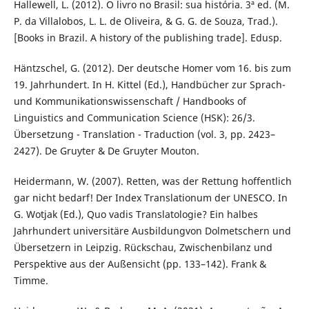
Hallewell, L. (2012). O livro no Brasil: sua história. 3ª ed. (M.
P. da Villalobos, L. L. de Oliveira, & G. G. de Souza, Trad.).
[Books in Brazil. A history of the publishing trade]. Edusp.
Häntzschel, G. (2012). Der deutsche Homer vom 16. bis zum
19. Jahrhundert. In H. Kittel (Ed.), Handbücher zur Sprach-
und Kommunikationswissenschaft / Handbooks of
Linguistics and Communication Science (HSK): 26/3.
Übersetzung - Translation - Traduction (vol. 3, pp. 2423–
2427). De Gruyter & De Gruyter Mouton.
Heidermann, W. (2007). Retten, was der Rettung hoffentlich
gar nicht bedarf! Der Index Translationum der UNESCO. In
G. Wotjak (Ed.), Quo vadis Translatologie? Ein halbes
Jahrhundert universitäre Ausbildungvon Dolmetschern und
Übersetzern in Leipzig. Rückschau, Zwischenbilanz und
Perspektive aus der Außensicht (pp. 133–142). Frank &
Timme.