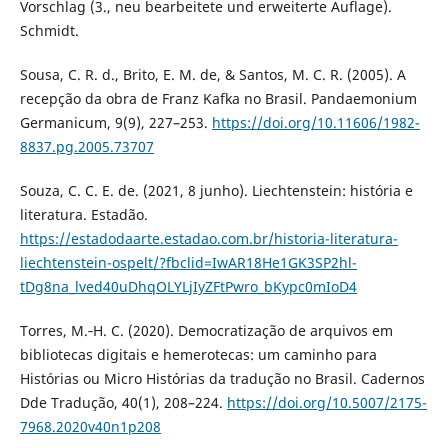
Vorschlag (3., neu bearbeitete und erweiterte Auflage).
Schmidt.
Sousa, C. R. d., Brito, E. M. de, & Santos, M. C. R. (2005). A
recepção da obra de Franz Kafka no Brasil. Pandaemonium
Germanicum, 9(9), 227–253.
https://doi.org/10.11606/1982-
8837.pg.2005.73707
Souza, C. C. E. de. (2021, 8 junho). Liechtenstein: história e
literatura. Estadão.
https://estadodaarte.estadao.com.br/historia-literatura-
liechtenstein-ospelt/?fbclid=IwAR18He1GK3SP2hl-
tDg8na_lved40uDhqOLYLjIyZFtPwro_bKypc0mIoD4
Torres, M.‑H. C. (2020). Democratização de arquivos em
bibliotecas digitais e hemerotecas: um caminho para
Histórias ou Micro Histórias da tradução no Brasil. Cadernos
Dde Tradução, 40(1), 208–224.
https://doi.org/10.5007/2175-
7968.2020v40n1p208