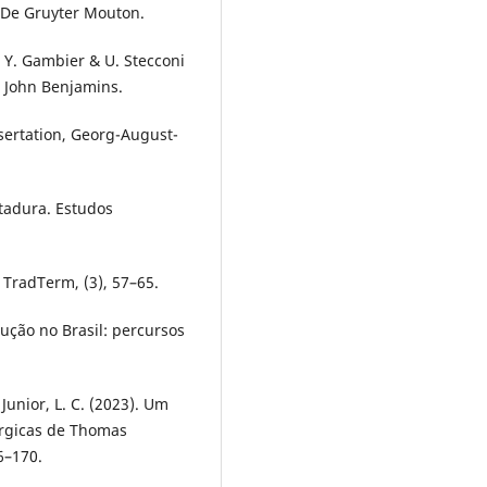
& De Gruyter Mouton.
n Y. Gambier & U. Stecconi
). John Benjamins.
ssertation, Georg-August-
itadura. Estudos
. TradTerm, (3), 57–65.
adução no Brasil: percursos
 Junior, L. C. (2023). Um
úrgicas de Thomas
6–170.