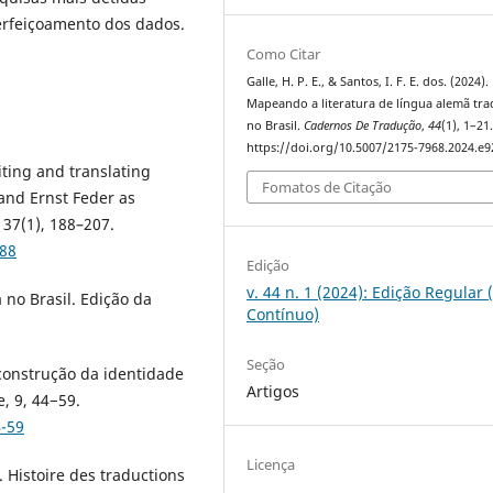
erfeiçoamento dos dados.
Como Citar
Galle, H. P. E., & Santos, I. F. E. dos. (2024).
Mapeando a literatura de língua alemã tra
no Brasil.
Cadernos De Tradução
,
44
(1), 1–21
https://doi.org/10.5007/2175-7968.2024.e
riting and translating
Fomatos de Citação
and Ernst Feder as
37(1), 188–207.
188
Edição
v. 44 n. 1 (2024): Edição Regular 
 no Brasil. Edição da
Contínuo)
Seção
 construção da identidade
Artigos
, 9, 44−59.
4-59
Licença
). Histoire des traductions