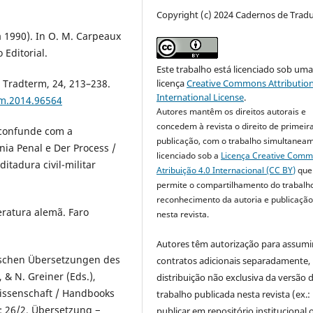
Copyright (c) 2024 Cadernos de Trad
 1990). In O. M. Carpeaux
 Editorial.
Este trabalho está licenciado sob um
licença
Creative Commons Attribution
. Tradterm, 24, 213–238.
International License
.
rm.2014.96564
Autores mantêm os direitos autorais e
concedem à revista o direito de primeir
e confunde com a
publicação, com o trabalho simultanea
nia Penal e Der Process /
licenciado sob a
Licença Creative Com
itadura civil-militar
Atribuição 4.0 Internacional (CC BY)
que
permite o compartilhamento do trabalh
reconhecimento da autoria e publicação 
teratura alemã. Faro
nesta revista.
Autores têm autorização para assumi
eutschen Übersetzungen des
contratos adicionais separadamente,
, & N. Greiner (Eds.),
distribuição não exclusiva da versão 
ssenschaft / Handbooks
trabalho publicada nesta revista (ex.:
: 26/2. Übersetzung −
publicar em repositório institucional 