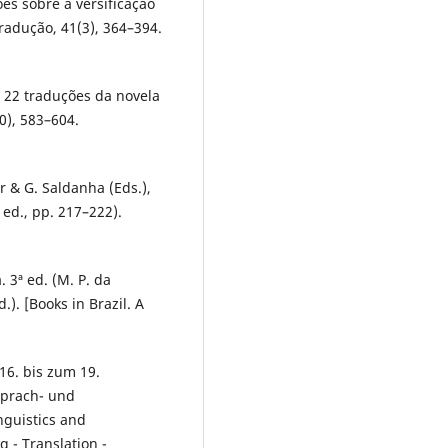
ões sobre a versificação
radução, 41(3), 364–394.
e 22 traduções da novela
0), 583–604.
er & G. Saldanha (Eds.),
 ed., pp. 217–222).
a. 3ª ed. (M. P. da
d.). [Books in Brazil. A
16. bis zum 19.
 Sprach- und
guistics and
 - Translation -