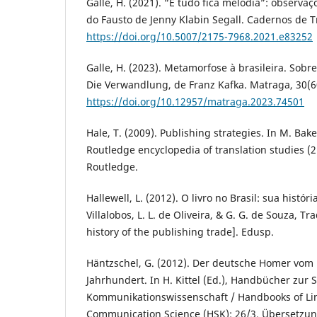
Galle, H. (2021). “E tudo fica melodia”: observaç
do Fausto de Jenny Klabin Segall. Cadernos de T
https://doi.org/10.5007/2175-7968.2021.e83252
Galle, H. (2023). Metamorfose à brasileira. Sobr
Die Verwandlung, de Franz Kafka. Matraga, 30(6
https://doi.org/10.12957/matraga.2023.74501
Hale, T. (2009). Publishing strategies. In M. Bak
Routledge encyclopedia of translation studies (2
Routledge.
Hallewell, L. (2012). O livro no Brasil: sua históri
Villalobos, L. L. de Oliveira, & G. G. de Souza, Tra
history of the publishing trade]. Edusp.
Häntzschel, G. (2012). Der deutsche Homer vom 
Jahrhundert. In H. Kittel (Ed.), Handbücher zur
Kommunikationswissenschaft / Handbooks of Lin
Communication Science (HSK): 26/3. Übersetzung