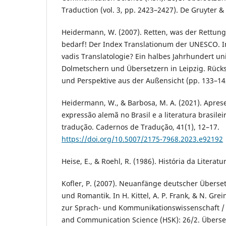
Traduction (vol. 3, pp. 2423–2427). De Gruyter 
Heidermann, W. (2007). Retten, was der Rettung 
bedarf! Der Index Translationum der UNESCO. In
vadis Translatologie? Ein halbes Jahrhundert u
Dolmetschern und Übersetzern in Leipzig. Rück
und Perspektive aus der Außensicht (pp. 133–14
Heidermann, W., & Barbosa, M. A. (2021). Aprese
expressão alemã no Brasil e a literatura brasil
tradução. Cadernos de Tradução, 41(1), 12–17.
https://doi.org/10.5007/2175-7968.2023.e92192
Heise, E., & Roehl, R. (1986). História da Literatu
Kofler, P. (2007). Neuanfänge deutscher Überset
und Romantik. In H. Kittel, A. P. Frank, & N. Gre
zur Sprach- und Kommunikationswissenschaft / 
and Communication Science (HSK): 26/2. Überset