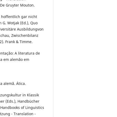
& De Gruyter Mouton.
hoffentlich gar nicht
 G. Wotjak (Ed.), Quo
niversitäre Ausbildungvon
schau, Zwischenbilanz
2). Frank & Timme.
ntação: A literatura de
eira em alemão em
ra alemã. Ática.
zungskultur in Klassik
iner (Eds.), Handbücher
Handbooks of Linguistics
zung - Translation -