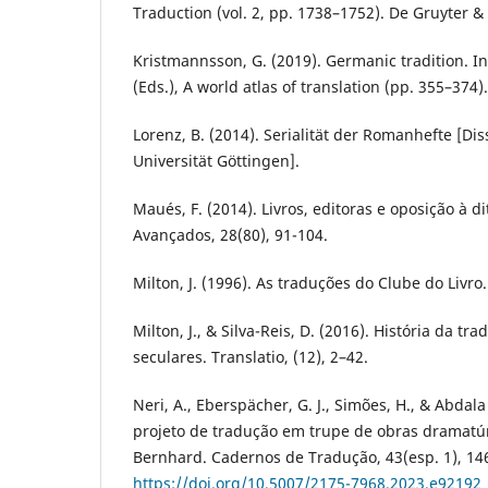
Traduction (vol. 2, pp. 1738–1752). De Gruyter 
Kristmannsson, G. (2019). Germanic tradition. I
(Eds.), A world atlas of translation (pp. 355–374
Lorenz, B. (2014). Serialität der Romanhefte [Di
Universität Göttingen].
Maués, F. (2014). Livros, editoras e oposição à d
Avançados, 28(80), 91-104.
Milton, J. (1996). As traduções do Clube do Livro
Milton, J., & Silva-Reis, D. (2016). História da tr
seculares. Translatio, (12), 2–42.
Neri, A., Eberspächer, G. J., Simões, H., & Abdala
projeto de tradução em trupe de obras dramat
Bernhard. Cadernos de Tradução, 43(esp. 1), 14
https://doi.org/10.5007/2175-7968.2023.e92192