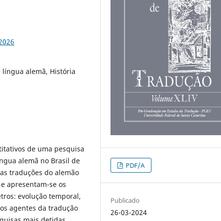
92026
e língua alemã, História
titativos de uma pesquisa
língua alemã no Brasil de
PDF/A
das traduções do alemão
o e apresentam-se os
etros: evolução temporal,
Publicado
e os agentes da tradução
26-03-2024
squisas mais detidas