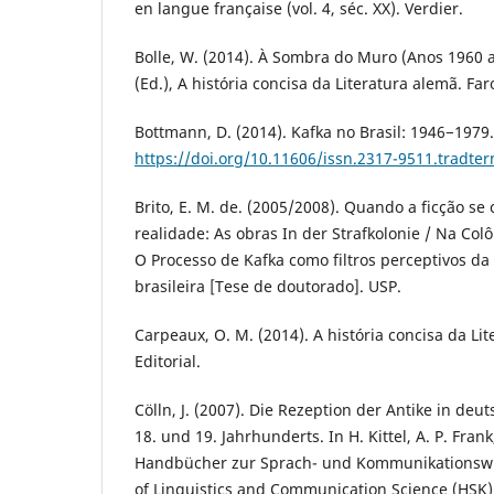
en langue française (vol. 4, séc. XX). Verdier.
Bolle, W. (2014). À Sombra do Muro (Anos 1960 a
(Ed.), A história concisa da Literatura alemã. Faro
Bottmann, D. (2014). Kafka no Brasil: 1946−1979
https://doi.org/10.11606/issn.2317-9511.tradte
Brito, E. M. de. (2005/2008). Quando a ficção s
realidade: As obras In der Strafkolonie / Na Colô
O Processo de Kafka como filtros perceptivos da d
brasileira [Tese de doutorado]. USP.
Carpeaux, O. M. (2014). A história concisa da Li
Editorial.
Cölln, J. (2007). Die Rezeption der Antike in d
18. und 19. Jahrhunderts. In H. Kittel, A. P. Frank
Handbücher zur Sprach- und Kommunikationswi
of Linguistics and Communication Science (HSK)