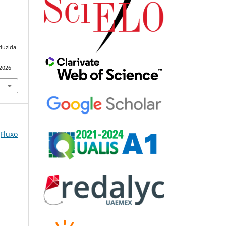
duzida
.
92026
(Fluxo