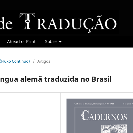
Ahead of Print
Sobre
r (Fluxo Contínuo)
/
Artigos
íngua alemã traduzida no Brasil