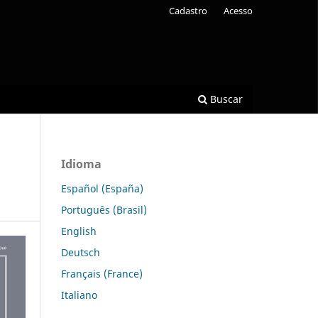
Cadastro
Acesso
Buscar
Idioma
Español (España)
Português (Brasil)
English
Deutsch
Français (France)
Italiano