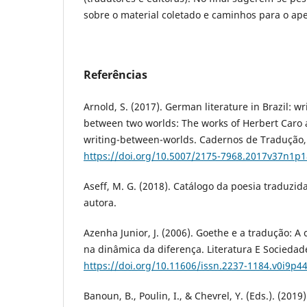
sobre o material coletado e caminhos para o ap
Referências
Arnold, S. (2017). German literature in Brazil: w
between two worlds: The works of Herbert Caro 
writing-between-worlds. Cadernos de Tradução, 
https://doi.org/10.5007/2175-7968.2017v37n1p
Aseff, M. G. (2018). Catálogo da poesia traduzida
autora.
Azenha Junior, J. (2006). Goethe e a tradução: A
na dinâmica da diferença. Literatura E Sociedade
https://doi.org/10.11606/issn.2237-1184.v0i9p4
Banoun, B., Poulin, I., & Chevrel, Y. (Eds.). (2019