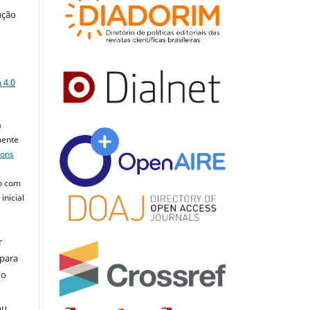
ução
a
 4.0
a
mente
mons
o com
inicial
r
 para
do
ou