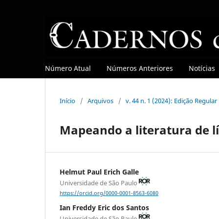
Número Atual
Números Anteriores
Notícias
Início
/
Arquivos
/
v. 44 n. 1 (2024): Edição Regula
Mapeando a literatura de l
Helmut Paul Erich Galle
Universidade de São Paulo
https://orcid.org/0000-0001-8563-6080
Ian Freddy Eric dos Santos
Universidade de São Paulo