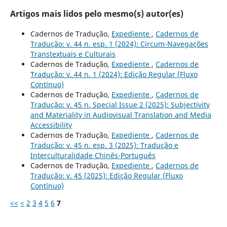
Artigos mais lidos pelo mesmo(s) autor(es)
Cadernos de Tradução,
Expediente
,
Cadernos de
Tradução: v. 44 n. esp. 1 (2024): Circum-Navegações
Transtextuais e Culturais
Cadernos de Tradução,
Expediente
,
Cadernos de
Tradução: v. 44 n. 1 (2024): Edição Regular (Fluxo
Contínuo)
Cadernos de Tradução,
Expediente
,
Cadernos de
Tradução: v. 45 n. Special Issue 2 (2025): Subjectivity
and Materiality in Audiovisual Translation and Media
Accessibility
Cadernos de Tradução,
Expediente
,
Cadernos de
Tradução: v. 45 n. esp. 3 (2025): Tradução e
Interculturalidade Chinês-Português
Cadernos de Tradução,
Expediente
,
Cadernos de
Tradução: v. 45 (2025): Edição Regular (Fluxo
Contínuo)
<<
<
2
3
4
5
6
7