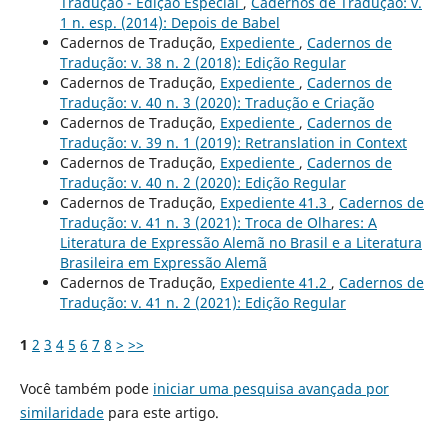
Tradução - Edição Especial
,
Cadernos de Tradução: v.
1 n. esp. (2014): Depois de Babel
Cadernos de Tradução,
Expediente
,
Cadernos de
Tradução: v. 38 n. 2 (2018): Edição Regular
Cadernos de Tradução,
Expediente
,
Cadernos de
Tradução: v. 40 n. 3 (2020): Tradução e Criação
Cadernos de Tradução,
Expediente
,
Cadernos de
Tradução: v. 39 n. 1 (2019): Retranslation in Context
Cadernos de Tradução,
Expediente
,
Cadernos de
Tradução: v. 40 n. 2 (2020): Edição Regular
Cadernos de Tradução,
Expediente 41.3
,
Cadernos de
Tradução: v. 41 n. 3 (2021): Troca de Olhares: A
Literatura de Expressão Alemã no Brasil e a Literatura
Brasileira em Expressão Alemã
Cadernos de Tradução,
Expediente 41.2
,
Cadernos de
Tradução: v. 41 n. 2 (2021): Edição Regular
1
2
3
4
5
6
7
8
>
>>
Você também pode
iniciar uma pesquisa avançada por
similaridade
para este artigo.