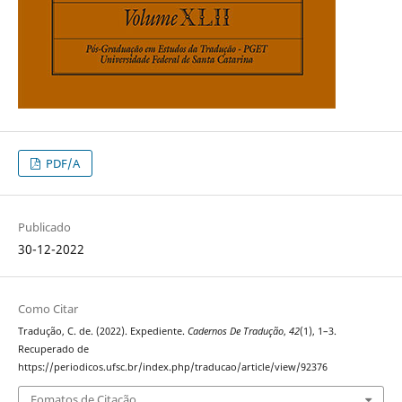
PDF/A
Publicado
30-12-2022
Como Citar
Tradução, C. de. (2022). Expediente.
Cadernos De Tradução
,
42
(1), 1–3.
Recuperado de
https://periodicos.ufsc.br/index.php/traducao/article/view/92376
Fomatos de Citação