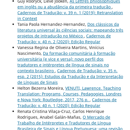
Guy Rooryck, Lieve Jooken,
As Lettres philosophiques
em inglês ou a abudância da primeira tradução
,
Cadernos de Tradução: v. 39 n. 1 (2019): Retranslation
in Context
Tania Paola Hernandez-Hernandez,
Dos clássicos da
literatura universal às ciências sociais: mapeando três
projetos de intradução no México
,
Cadernos de
Tradução: v. 40 n. 2 (2020): Edição Regular
Vanessa Regina de Oliveira Martins, Vinícius
Nascimento,
Da formação comunitária à formação
universitária (e vice e versa): novo perfil dos
tradutores e intérpretes de língua de sinais no
contexto brasileiro
,
Cadernos de Tradução: v. 35 n.
esp. 2 (2015): Estudos da Tradução e da Interpretação
de Línguas de Sinais
Helton Bezerra Moreira,
VENUTI, Lawrence. Teaching
Translation: Programs, Courses, Pedagogies. Londres
e Nova York: Routledge, 2017, 276 p.
,
Cadernos de
Tradução: v. 40 n. 1 (2020): Edição Regular
Renata Cristina Vilaça-Cruz, Carlos Henrique
Rodrigues, Anabel Galán-Mañas,
O Mercado de
Trabalho de Intérpretes e Tradutores de Língua
Brasileira de Sinais e Língua Portuguesa: uma revisão