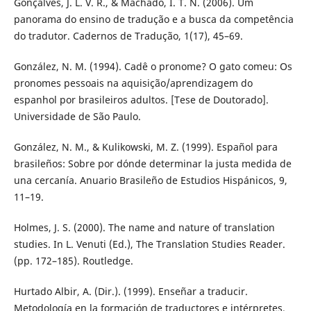
Gonçalves, J. L. V. R., & Machado, I. T. N. (2006). Um
panorama do ensino de tradução e a busca da competência
do tradutor. Cadernos de Tradução, 1(17), 45–69.
González, N. M. (1994). Cadê o pronome? O gato comeu: Os
pronomes pessoais na aquisição/aprendizagem do
espanhol por brasileiros adultos. [Tese de Doutorado].
Universidade de São Paulo.
González, N. M., & Kulikowski, M. Z. (1999). Español para
brasileños: Sobre por dónde determinar la justa medida de
una cercanía. Anuario Brasileño de Estudios Hispánicos, 9,
11–19.
Holmes, J. S. (2000). The name and nature of translation
studies. In L. Venuti (Ed.), The Translation Studies Reader.
(pp. 172–185). Routledge.
Hurtado Albir, A. (Dir.). (1999). Enseñar a traducir.
Metodología en la formación de traductores e intérpretes.