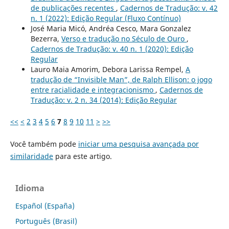
de publicações recentes
,
Cadernos de Tradução: v. 42
n. 1 (2022): Edição Regular (Fluxo Contínuo)
José Maria Micó, Andréa Cesco, Mara Gonzalez
Bezerra,
Verso e tradução no Século de Ouro
,
Cadernos de Tradução: v. 40 n. 1 (2020): Edição
Regular
Lauro Maia Amorim, Debora Larissa Rempel,
A
tradução de “Invisible Man”, de Ralph Ellison: o jogo
entre racialidade e integracionismo
,
Cadernos de
Tradução: v. 2 n. 34 (2014): Edição Regular
<<
<
2
3
4
5
6
7
8
9
10
11
>
>>
Você também pode
iniciar uma pesquisa avançada por
similaridade
para este artigo.
Idioma
Español (España)
Português (Brasil)