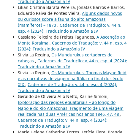
Traduzindo a Amazônia IV
Lilian Cristina Barata Pereira, Jônatas Barros e Barros,
Eduardo Paiva de Pontes Vieira,
Alguns dados novos
ou curiosos sobre a fauna do alto amazonas
(mamíferos) – 1870
,
Cadernos de Tradução: v. 44 n.
esp. 4 (2024): Traduzindo a Amazônia IV
Cassiano Teixeira de Freitas Fagundes,
A Ascenção ao
Monte Roraima
,
Cadernos de Tradução: v. 44 n. esp. 4
(2024): Traduzindo a Amazônia IV
Silvia La Regina,
Os Mundurukus cortadores de
cabeças
,
Cadernos de Tradução: v. 44 n. esp. 4 (2024):
Traduzindo a Amazônia IV
Silvia La Regina,
Os Mundurukus. Thomas Mayne Reid
e as narrativas de viagem na Itália no final do século
XIX
,
Cadernos de Tradução: v. 44 n. esp. 4 (2024):
Traduzindo a Amazônia IV
Geraldo de Oliveira Alló Netto, Karine Simoni,
Exploração das regiões equatoriais – ao longo do
Napo e do Rio Amazonas. Fragmento de uma viagem
realizada nas duas Américas nos anos 1846, 47, 48
,
Cadernos de Tradução: v. 44 n. esp. 4 (2024):
Traduzindo a Amazônia IV
Marie Helene Catherine Torres, Letícia Fiera, Brenda