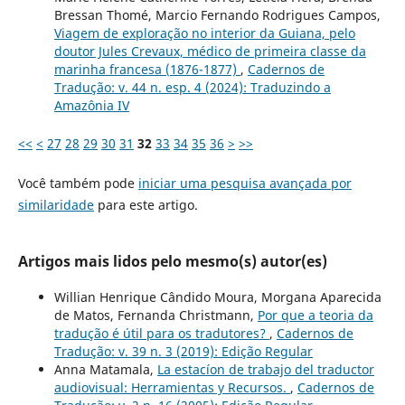
Bressan Thomé, Marcio Fernando Rodrigues Campos,
Viagem de exploração no interior da Guiana, pelo
doutor Jules Crevaux, médico de primeira classe da
marinha francesa (1876-1877)
,
Cadernos de
Tradução: v. 44 n. esp. 4 (2024): Traduzindo a
Amazônia IV
<<
<
27
28
29
30
31
32
33
34
35
36
>
>>
Você também pode
iniciar uma pesquisa avançada por
similaridade
para este artigo.
Artigos mais lidos pelo mesmo(s) autor(es)
Willian Henrique Cândido Moura, Morgana Aparecida
de Matos, Fernanda Christmann,
Por que a teoria da
tradução é útil para os tradutores?
,
Cadernos de
Tradução: v. 39 n. 3 (2019): Edição Regular
Anna Matamala,
La estacíon de trabajo del traductor
audiovisual: Herramientas y Recursos.
,
Cadernos de