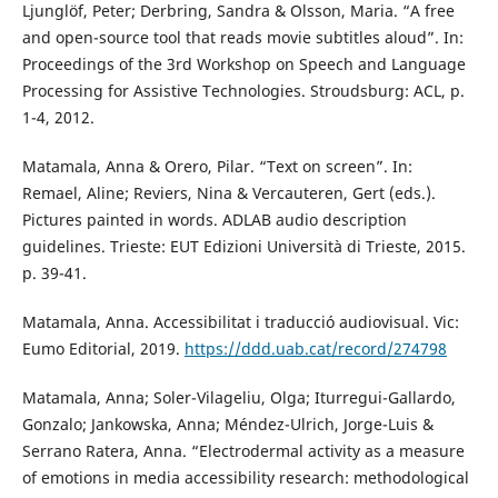
Ljunglöf, Peter; Derbring, Sandra & Olsson, Maria. “A free
and open-source tool that reads movie subtitles aloud”. In:
Proceedings of the 3rd Workshop on Speech and Language
Processing for Assistive Technologies. Stroudsburg: ACL, p.
1-4, 2012.
Matamala, Anna & Orero, Pilar. “Text on screen”. In:
Remael, Aline; Reviers, Nina & Vercauteren, Gert (eds.).
Pictures painted in words. ADLAB audio description
guidelines. Trieste: EUT Edizioni Università di Trieste, 2015.
p. 39-41.
Matamala, Anna. Accessibilitat i traducció audiovisual. Vic:
Eumo Editorial, 2019.
https://ddd.uab.cat/record/274798
Matamala, Anna; Soler-Vilageliu, Olga; Iturregui-Gallardo,
Gonzalo; Jankowska, Anna; Méndez-Ulrich, Jorge-Luis &
Serrano Ratera, Anna. “Electrodermal activity as a measure
of emotions in media accessibility research: methodological