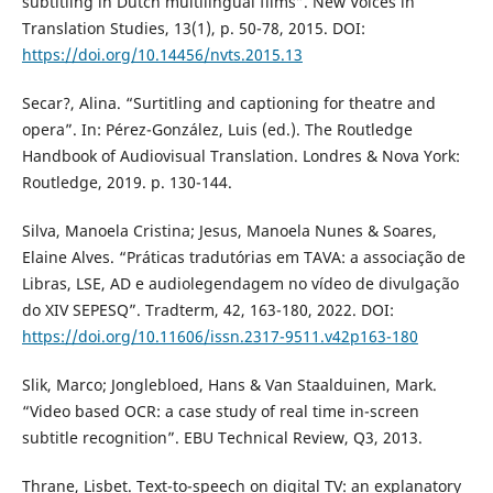
subtitling in Dutch multilingual films”. New Voices in
Translation Studies, 13(1), p. 50-78, 2015. DOI:
https://doi.org/10.14456/nvts.2015.13
Secar?, Alina. “Surtitling and captioning for theatre and
opera”. In: Pérez-González, Luis (ed.). The Routledge
Handbook of Audiovisual Translation. Londres & Nova York:
Routledge, 2019. p. 130-144.
Silva, Manoela Cristina; Jesus, Manoela Nunes & Soares,
Elaine Alves. “Práticas tradutórias em TAVA: a associação de
Libras, LSE, AD e audiolegendagem no vídeo de divulgação
do XIV SEPESQ”. Tradterm, 42, 163-180, 2022. DOI:
https://doi.org/10.11606/issn.2317-9511.v42p163-180
Slik, Marco; Jonglebloed, Hans & Van Staalduinen, Mark.
“Video based OCR: a case study of real time in-screen
subtitle recognition”. EBU Technical Review, Q3, 2013.
Thrane, Lisbet. Text-to-speech on digital TV: an explanatory