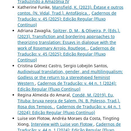
Traduzindo a Amazônia IV
Katherine Funke,
Mansfield, K. (2023). Êxtase e outros
contos. (N. Vidal, Trad.). Antofágica.
,
Cadernos de
Tradução: v. 45 (2025): Edição Regular (Fluxo
Contínuo)
Adriana Zavaglia,
Spitzer, D. M., & Oliveira, P. (Eds.).
(2023). Transfiction and bordering approaches to
theorizing translation: Essays in dialogue with the
work of Rosemary Arrojo. Routlege.
,
Cadernos de
Tradução: v. 45 (2025): Edição Regular (Fluxo
Contínuo)
Cristina Gómez Castro, Sergio Lobejón Santos,
Audiovisual translation, gender, and multilingualism:
Godless or the return to a stereotyped feminist
Western
,
Cadernos de Tradução: v. 44 n. 1 (2024):
Edição Regular (Fluxo Contínuo)
Regina Almeida do Amaral,
Condé, M. (2019). Eu,
Tituba: bruxa negra de Salem. (N. B. Polesso, Trad.).
Rosa dos Tempos.
,
Cadernos de Tradução: v. 44 n. 1
(2024): Edição Regular (Fluxo Contínuo)
Luise von Flotow, Andréa Moraes da Costa, Tingting
Xiong,
Interview with Luise von Flotow
,
Cadernos de
Tradução: v. 44 n. 1 (2024): Edição Regular (Fluxo