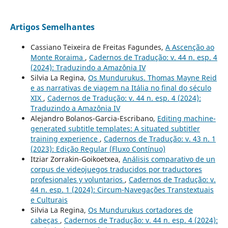
Artigos Semelhantes
Cassiano Teixeira de Freitas Fagundes,
A Ascenção ao
Monte Roraima
,
Cadernos de Tradução: v. 44 n. esp. 4
(2024): Traduzindo a Amazônia IV
Silvia La Regina,
Os Mundurukus. Thomas Mayne Reid
e as narrativas de viagem na Itália no final do século
XIX
,
Cadernos de Tradução: v. 44 n. esp. 4 (2024):
Traduzindo a Amazônia IV
Alejandro Bolanos-Garcia-Escribano,
Editing machine-
generated subtitle templates: A situated subtitler
training experience
,
Cadernos de Tradução: v. 43 n. 1
(2023): Edição Regular (Fluxo Contínuo)
Itziar Zorrakin-Goikoetxea,
Análisis comparativo de un
corpus de videojuegos traducidos por traductores
profesionales y voluntarios
,
Cadernos de Tradução: v.
44 n. esp. 1 (2024): Circum-Navegações Transtextuais
e Culturais
Silvia La Regina,
Os Mundurukus cortadores de
cabeças
,
Cadernos de Tradução: v. 44 n. esp. 4 (2024):