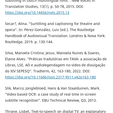
subtitling in Dutch multilingual films”. New Voices in
Translation Studies, 13(1), p. 50-78, 2015. DOI:
https://doi.org/10.14456/nvts.2015.13
Secar?, Alina. “Surtitling and captioning for theatre and
opera”. In: Pérez-González, Luis (ed.). The Routledge
Handbook of Audiovisual Translation. Londres & Nova York:
Routledge, 2019. p. 130-144.
Silva, Manoela Cristina; Jesus, Manoela Nunes & Soares,
Elaine Alves. “Práticas tradutórias em TAVA: a associação de
Libras, LSE, AD e audiolegendagem no vídeo de divulgação
do XIV SEPESQ”. Tradterm, 42, 163-180, 2022. DOI:
https://doi.org/10.11606/issn.2317-9511.v42p163-180
Slik, Marco; Jonglebloed, Hans & Van Staalduinen, Mark.
“Video based OCR: a case study of real time in-screen
subtitle recognition”. EBU Technical Review, Q3, 2013.
Thrane, Lisbet. Text-to-speech on digital TV: an explanatory