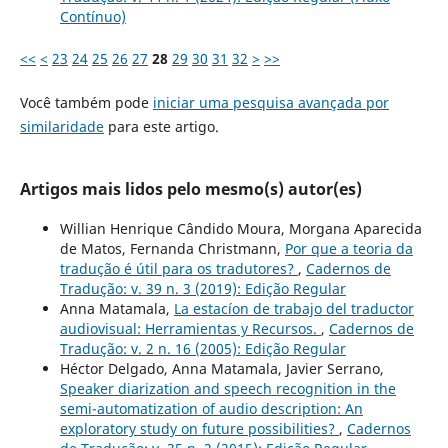
Contínuo)
<<
<
23
24
25
26
27
28
29
30
31
32
>
>>
Você também pode
iniciar uma pesquisa avançada por
similaridade
para este artigo.
Artigos mais lidos pelo mesmo(s) autor(es)
Willian Henrique Cândido Moura, Morgana Aparecida
de Matos, Fernanda Christmann,
Por que a teoria da
tradução é útil para os tradutores?
,
Cadernos de
Tradução: v. 39 n. 3 (2019): Edição Regular
Anna Matamala,
La estacíon de trabajo del traductor
audiovisual: Herramientas y Recursos.
,
Cadernos de
Tradução: v. 2 n. 16 (2005): Edição Regular
Héctor Delgado, Anna Matamala, Javier Serrano,
Speaker diarization and speech recognition in the
semi-automatization of audio description: An
exploratory study on future possibilities?
,
Cadernos