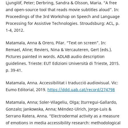
Ljunglöf, Peter; Derbring, Sandra & Olsson, Maria. “A free
and open-source tool that reads movie subtitles aloud”. In:
Proceedings of the 3rd Workshop on Speech and Language
Processing for Assistive Technologies. Stroudsburg: ACL, p.
1-4, 2012.
Matamala, Anna & Orero, Pilar. “Text on screen”. In:
Remael, Aline; Reviers, Nina & Vercauteren, Gert (eds.).
Pictures painted in words. ADLAB audio description
guidelines. Trieste: EUT Edizioni Università di Trieste, 2015.
p. 39-41.
Matamala, Anna. Accessibilitat i traducció audiovisual. Vic:
Eumo Editorial, 2019.
https://ddd.uab.cat/record/274798
Matamala, Anna; Soler-Vilageliu, Olga; Iturregui-Gallardo,
Gonzalo; Jankowska, Anna; Méndez-Ulrich, Jorge-Luis &
Serrano Ratera, Anna. “Electrodermal activity as a measure
of emotions in media accessibility research: methodological