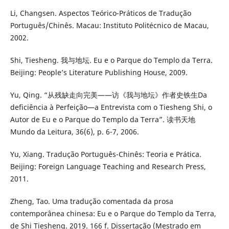
Li, Changsen. Aspectos Teórico-Práticos de Tradução
Português/Chinês. Macau: Instituto Politécnico de Macau,
2002.
Shi, Tiesheng. 我与地坛. Eu e o Parque do Templo da Terra.
Beijing: People’s Literature Publishing House, 2009.
Yu, Qing. “从残缺走向完美——访《我与地坛》作者史铁生Da
deficiência à Perfeição—a Entrevista com o Tiesheng Shi, o
Autor de Eu e o Parque do Templo da Terra”. 读书天地
Mundo da Leitura, 36(6), p. 6-7, 2006.
Yu, Xiang. Tradução Português-Chinês: Teoria e Prática.
Beijing: Foreign Language Teaching and Research Press,
2011.
Zheng, Tao. Uma tradução comentada da prosa
contemporânea chinesa: Eu e o Parque do Templo da Terra,
de Shi Tiesheng. 2019. 166 f. Dissertação (Mestrado em