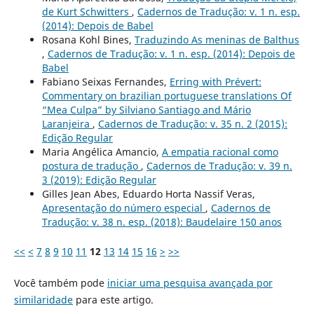
de Kurt Schwitters
,
Cadernos de Tradução: v. 1 n. esp.
(2014): Depois de Babel
Rosana Kohl Bines,
Traduzindo As meninas de Balthus
,
Cadernos de Tradução: v. 1 n. esp. (2014): Depois de
Babel
Fabiano Seixas Fernandes,
Erring with Prévert:
Commentary on brazilian portuguese translations Of
“Mea Culpa” by Silviano Santiago and Mário
Laranjeira
,
Cadernos de Tradução: v. 35 n. 2 (2015):
Edição Regular
Maria Angélica Amancio,
A empatia racional como
postura de tradução
,
Cadernos de Tradução: v. 39 n.
3 (2019): Edição Regular
Gilles Jean Abes, Eduardo Horta Nassif Veras,
Apresentação do número especial
,
Cadernos de
Tradução: v. 38 n. esp. (2018): Baudelaire 150 anos
<<
<
7
8
9
10
11
12
13
14
15
16
>
>>
Você também pode
iniciar uma pesquisa avançada por
similaridade
para este artigo.