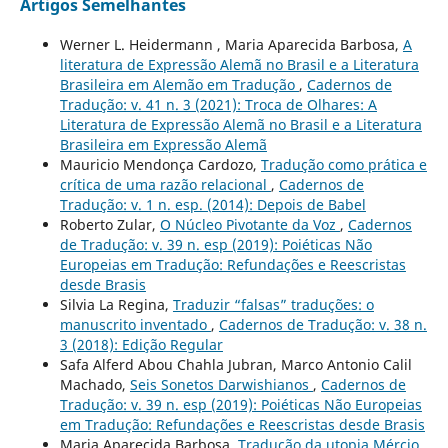
Artigos Semelhantes
Werner L. Heidermann , Maria Aparecida Barbosa,
A
literatura de Expressão Alemã no Brasil e a Literatura
Brasileira em Alemão em Tradução
,
Cadernos de
Tradução: v. 41 n. 3 (2021): Troca de Olhares: A
Literatura de Expressão Alemã no Brasil e a Literatura
Brasileira em Expressão Alemã
Mauricio Mendonça Cardozo,
Tradução como prática e
crítica de uma razão relacional
,
Cadernos de
Tradução: v. 1 n. esp. (2014): Depois de Babel
Roberto Zular,
O Núcleo Pivotante da Voz
,
Cadernos
de Tradução: v. 39 n. esp (2019): Poiéticas Não
Europeias em Tradução: Refundações e Reescristas
desde Brasis
Silvia La Regina,
Traduzir “falsas” traduções: o
manuscrito inventado
,
Cadernos de Tradução: v. 38 n.
3 (2018): Edição Regular
Safa Alferd Abou Chahla Jubran, Marco Antonio Calil
Machado,
Seis Sonetos Darwishianos
,
Cadernos de
Tradução: v. 39 n. esp (2019): Poiéticas Não Europeias
em Tradução: Refundações e Reescristas desde Brasis
Maria Aparecida Barbosa,
Tradução da utopia Mércio,