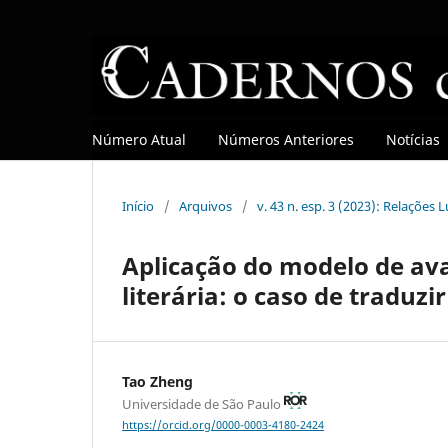
Número Atual
Números Anteriores
Notícias
Início
/
Arquivos
/
v. 43 n. esp. 3 (2023): Relações
Aplicação do modelo de ava
literária: o caso de traduz
Tao Zheng
Universidade de São Paulo
https://orcid.org/0000-0003-4180-2424