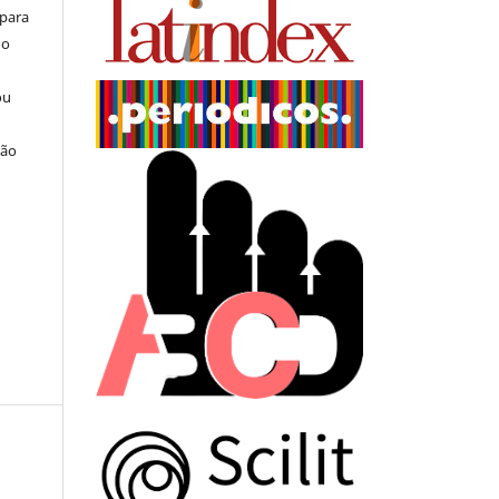
 para
do
ou
ção