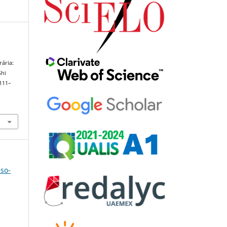
rária:
Shi
 111–
uso-