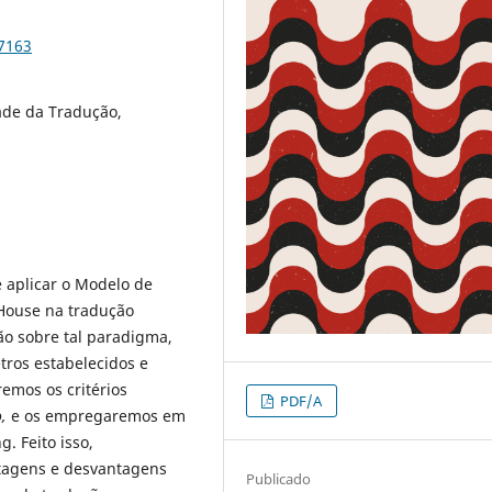
97163
ade da Tradução,
e aplicar o Modelo de
 House na tradução
ção sobre tal paradigma,
ros estabelecidos e
emos os critérios
PDF/A
,
e os empregaremos em
. Feito isso,
tagens e desvantagens
Publicado