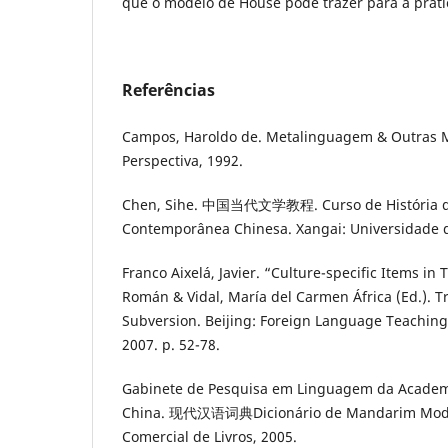
que o modelo de House pode trazer para a práti
Referências
Campos, Haroldo de. Metalinguagem & Outras M
Perspectiva, 1992.
Chen, Sihe. 中国当代文学教程. Curso de História da
Contemporânea Chinesa. Xangai: Universidade 
Franco Aixelá, Javier. “Culture-specific Items in T
Román & Vidal, María del Carmen África (Ed.). T
Subversion. Beijing: Foreign Language Teaching
2007. p. 52-78.
Gabinete de Pesquisa em Linguagem da Academi
China. 现代汉语词典Dicionário de Mandarim Moder
Comercial de Livros, 2005.