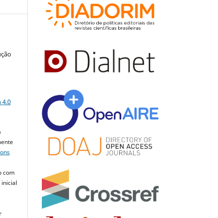
ução
a
 4.0
a
mente
mons
o com
inicial
r