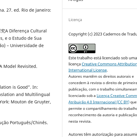
 27. ed. Rio de Janeiro:
Licença
iferença Cultural
Copyright (c) 2023 Cadernos de Trad
s, e o Estudo de Sua
ão) – Universidade de
Este trabalho está licenciado sob um
licença
Creative Commons Attribution
A Model Revisited.
International License
.
Autores mantêm os direitos autorais e
concedem à revista o direito de primeir
tion is Good”. In:
publicação, com o trabalho simultanea
anslation and Multilingual
licenciado sob a
Licença Creative Com
 York: Mouton de Gruyter,
Atribuição 4.0 Internacional (CC BY)
que
permite o compartilhamento do trabalh
reconhecimento da autoria e publicação 
nesta revista.
dução Português/Chinês.
Autores têm autorização para assumi