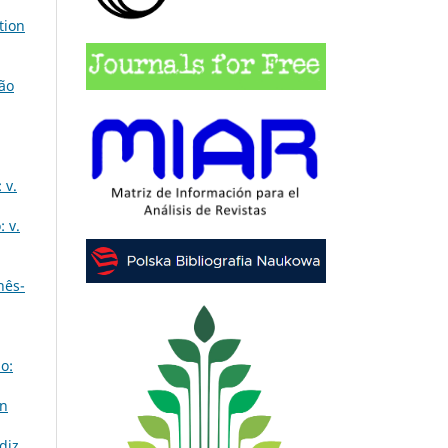
tion
ção
 v.
 v.
nês-
o:
in
diz