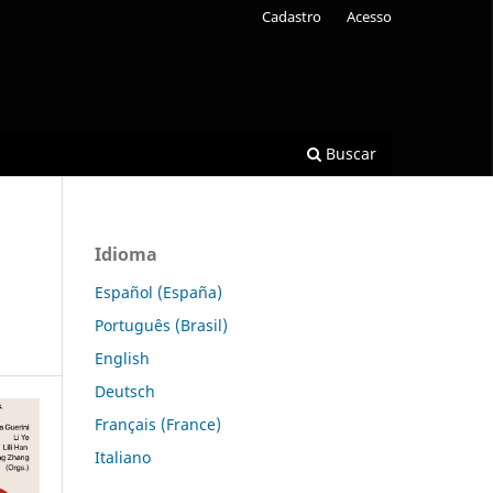
Cadastro
Acesso
Buscar
Idioma
Español (España)
Português (Brasil)
English
Deutsch
Français (France)
Italiano