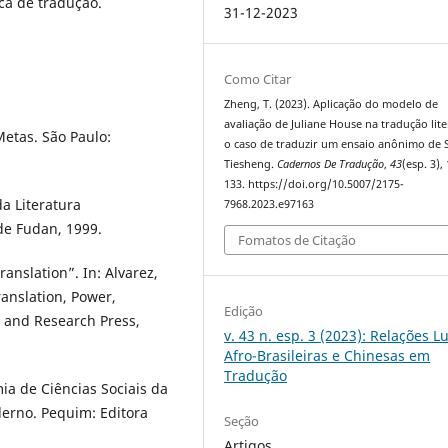
ca de tradução.
31-12-2023
Como Citar
Zheng, T. (2023). Aplicação do modelo de
avaliação de Juliane House na tradução lite
etas. São Paulo:
o caso de traduzir um ensaio anônimo de 
Tiesheng.
Cadernos De Tradução
,
43
(esp. 3),
133. https://doi.org/10.5007/2175-
 Literatura
7968.2023.e97163
de Fudan, 1999.
Fomatos de Citação
ranslation”. In: Alvarez,
ranslation, Power,
Edição
 and Research Press,
v. 43 n. esp. 3 (2023): Relações L
Afro-Brasileiras e Chinesas em
Tradução
a de Ciências Sociais da
no. Pequim: Editora
Seção
Artigos