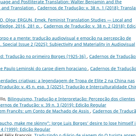
uage and Postliterate Translation: Walter Benjamin and the
e and Translation
,
Cadernos de Tradução: v. 38 n. 1 (2018): Transla
, Olga; ERGUN, Emek. Feminist Translation Studies — Local and
tledge, 2016, 281 p.
,
Cadernos de Tradução: v. 38 n. 2 (2018): Edi
rpo e a mente: tradução audiovisual e emoção na percepção de
 Special Issue 2 (2025): Subjectivity and Materiality in Audiovisual
d: Tradução no primeiro Borges (1925-36)
,
Cadernos de Tradução:
 de Paulo Leminski do carpe diem horaciano
,
Cadernos de Tradução:
iberdades criativas: a legendagem de Tropa de Elite 2 na China nas
radução: v. 45 n. esp. 3 (2025): Tradução e Interculturalidade Chi
llo,
Bilinguismo, Tradução e Interpretação: Percepção dos clientes
ernos de Tradução: v. 39 n. 3 (2019): Edição Regular
em Francês: um Conto de Machado de Assis
,
Cadernos de Traduçã
ho, make me skinny”: Jorge Luis Borges’ desire to lose himself 
 4 (1999): Edição Regular
l Félix François,
Traduzindo o diário de viagem do O turista apren