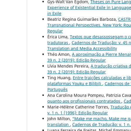
Gys-Walt Van Egdom,
Theses on Pure Lang
Experience of Existential Exile in Languag
in Exile
Beatriz Regina Guimarães Barboza,
CASTRO
Transnational Perspectives. New York: Rou
Regular
Érica Lima,
Textos que desassossegam o co
tradutoras
,
Cadernos de Tradução: v. 45 n.
Translation and Media Accessibility
Théo Amon,
A aproximação a Pierre Menar
39 n. 2 (2019): Edição Regular
Lívia Mendes Pereira,
A tradução criativa
39 n. 2 (2019): Edição Regular
Ting Huang,
Entre traições calculadas e l
plataformas Youku e Bilibili
,
Cadernos de T
Português
Ana Carolina Moura Pompeu, Patrizia Cava
quanto aos profissionais contratados
,
Cad
Marie-Hélène Catherine Torres,
Tradução 
v. 1 n. 1 (1996): Edição Regular
John Milton,
“Make me macho. Make me gauc
translation
,
Cadernos de Tradução: v. 1 n.
Luana Ferreira de Freitas, Michel Emmanue