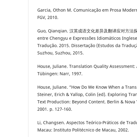
Garcia, Othon M. Comunicação em Prosa Moderna.
FGV, 2010.
Guo, Qianqian. 汉英成语文化差异及翻译应对方法探究A D
entre Chengyu e Expressões Idiomáticos Inglese
Tradução. 2015. Dissertação (Estudos da Traduç
Suzhou, Suzhou, 2015.
House, Juliane. Translation Quality Assessment: 
Tübingen: Narr, 1997.
House, Juliane. “How Do We Know When a Transla
Steiner, Erich & Yallop, Colin (ed). Exploring Tr
Text Production: Beyond Content. Berlin & Nova
2001. p. 127-160.
Li, Changsen. Aspectos Teórico-Práticos de Tra
Macau: Instituto Politécnico de Macau, 2002.