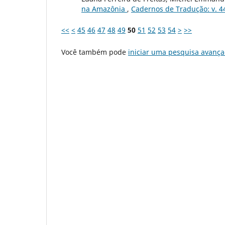
na Amazônia
,
Cadernos de Tradução: v. 44
<<
<
45
46
47
48
49
50
51
52
53
54
>
>>
Você também pode
iniciar uma pesquisa avança