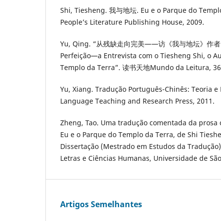
Shi, Tiesheng. 我与地坛. Eu e o Parque do Templo 
People’s Literature Publishing House, 2009.
Yu, Qing. “从残缺走向完美——访《我与地坛》作者史铁生D
Perfeição—a Entrevista com o Tiesheng Shi, o A
Templo da Terra”. 读书天地Mundo da Leitura, 36(6)
Yu, Xiang. Tradução Português-Chinês: Teoria e P
Language Teaching and Research Press, 2011.
Zheng, Tao. Uma tradução comentada da prosa 
Eu e o Parque do Templo da Terra, de Shi Tieshe
Dissertação (Mestrado em Estudos da Tradução) 
Letras e Ciências Humanas, Universidade de São 
Artigos Semelhantes