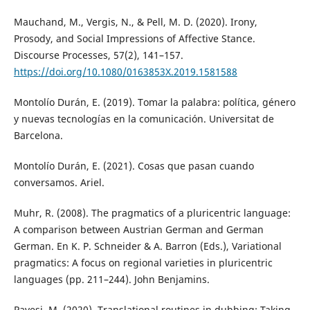
Mauchand, M., Vergis, N., & Pell, M. D. (2020). Irony,
Prosody, and Social Impressions of Affective Stance.
Discourse Processes, 57(2), 141–157.
https://doi.org/10.1080/0163853X.2019.1581588
Montolío Durán, E. (2019). Tomar la palabra: política, género
y nuevas tecnologías en la comunicación. Universitat de
Barcelona.
Montolío Durán, E. (2021). Cosas que pasan cuando
conversamos. Ariel.
Muhr, R. (2008). The pragmatics of a pluricentric language:
A comparison between Austrian German and German
German. En K. P. Schneider & A. Barron (Eds.), Variational
pragmatics: A focus on regional varieties in pluricentric
languages (pp. 211–244). John Benjamins.
Pavesi, M. (2020). Translational routines in dubbing: Taking