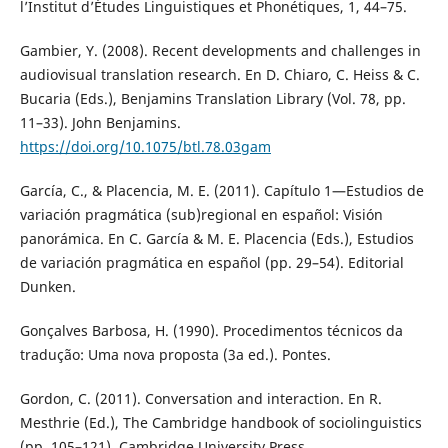
l’Institut d’Études Linguistiques et Phonétiques, 1, 44–75.
Gambier, Y. (2008). Recent developments and challenges in
audiovisual translation research. En D. Chiaro, C. Heiss & C.
Bucaria (Eds.), Benjamins Translation Library (Vol. 78, pp.
11–33). John Benjamins.
https://doi.org/10.1075/btl.78.03gam
García, C., & Placencia, M. E. (2011). Capítulo 1—Estudios de
variación pragmática (sub)regional en español: Visión
panorámica. En C. García & M. E. Placencia (Eds.), Estudios
de variación pragmática en español (pp. 29–54). Editorial
Dunken.
Gonçalves Barbosa, H. (1990). Procedimentos técnicos da
tradução: Uma nova proposta (3a ed.). Pontes.
Gordon, C. (2011). Conversation and interaction. En R.
Mesthrie (Ed.), The Cambridge handbook of sociolinguistics
(pp. 105–121). Cambridge University Press.