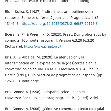
An advanced resource book for students. Routledge.
Blum-Kulka, S. (1987). Indirectness and politeness in
requests: Same or different? Journal of Pragmatics, 11(2),
131–146.
https://doi.org/10.1016/0378-2166(87)90192-5
Boersma, P., & Weenink, D. (2023). Praat: Doing phonetics by
computer [Computer program]. Version 6.3.20 (6.3.20)
[Software].
http://www.praat.org/
Briz, A., & Albelda, M. (2020). La atenuación y la
intensificación en la expresión de la (des)cortesía en la
conversación coloquial. En M. E. Placencia & X. A. Padilla
García (Eds.), Guía práctica de pragmática del español (pp.
125–135). Routledge.
Briz Gómez, A. (1998). El español coloquial en la
conversación: Esbozo de pragmagramática (1. ed). Ariel.
Briz Gómez, A. (2006). ¿Cómo se comenta un texto coloquial