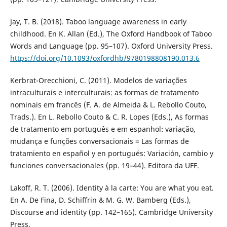
Jay, T. B. (2018). Taboo language awareness in early
childhood. En K. Allan (Ed.), The Oxford Handbook of Taboo
Words and Language (pp. 95–107). Oxford University Press.
https://doi.org/10.1093/oxfordhb/9780198808190.013.6
Kerbrat-Orecchioni, C. (2011). Modelos de variações
intraculturais e interculturais: as formas de tratamento
nominais em francês (F. A. de Almeida & L. Rebollo Couto,
Trads.). En L. Rebollo Couto & C. R. Lopes (Eds.), As formas
de tratamento em português e em espanhol: variação,
mudança e funções conversacionais = Las formas de
tratamiento en español y en portugués: Variación, cambio y
funciones conversacionales (pp. 19–44). Editora da UFF.
Lakoff, R. T. (2006). Identity à la carte: You are what you eat.
En A. De Fina, D. Schiffrin & M. G. W. Bamberg (Eds.),
Discourse and identity (pp. 142–165). Cambridge University
Press.