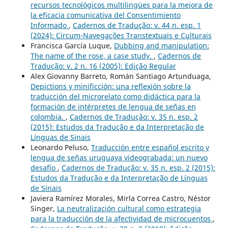
recursos tecnológicos multilingües para la mejora de
la eficacia comunicativa del Consentimiento
Informado
,
Cadernos de Tradução: v. 44 n. esp. 1
(2024): Circum-Navegações Transtextuais e Culturais
Francisca García Luque,
Dubbing and manipulation:
The name of the rose, a case study.
,
Cadernos de
Tradução: v. 2 n. 16 (2005): Edição Regular
Alex Giovanny Barreto, Román Santiago Artunduaga,
Depictions y minificción: una reflexión sobre la
traducción del microrelato como didáctica para la
formación de intérpretes de lengua de señas en
colombia.
,
Cadernos de Tradução: v. 35 n. esp. 2
(2015): Estudos da Tradução e da Interpretação de
Línguas de Sinais
Leonardo Peluso,
Traducción entre español escrito y
lengua de señas uruguaya videograbada: un nuevo
desafío
,
Cadernos de Tradução: v. 35 n. esp. 2 (2015):
Estudos da Tradução e da Interpretação de Línguas
de Sinais
Javiera Ramírez Morales, Mirla Correa Castro, Néstor
Singer,
La neutralización cultural como estrategia
para la traducción de la afectividad de microcuentos
,