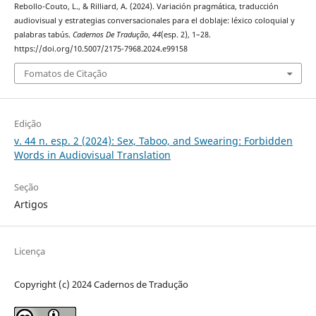
Rebollo-Couto, L., & Rilliard, A. (2024). Variación pragmática, traducción
audiovisual y estrategias conversacionales para el doblaje: léxico coloquial y
palabras tabús.
Cadernos De Tradução
,
44
(esp. 2), 1–28.
https://doi.org/10.5007/2175-7968.2024.e99158
Fomatos de Citação
Edição
v. 44 n. esp. 2 (2024): Sex, Taboo, and Swearing: Forbidden
Words in Audiovisual Translation
Seção
Artigos
Licença
Copyright (c) 2024 Cadernos de Tradução