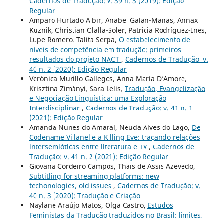
Cadernos de Tradução: v. 39 n. 3 (2019): Edição
Regular
Amparo Hurtado Albir, Anabel Galán-Mañas, Annax
Kuznik, Christian Olalla-Soler, Patricia Rodríguez-Inés,
Lupe Romero, Talita Serpa,
O estabelecimento de
níveis de competência em tradução: primeiros
resultados do projeto NACT
,
Cadernos de Tradução: v.
40 n. 2 (2020): Edição Regular
Verónica Murillo Gallegos, Anna María D’Amore,
Krisztina Zimányi, Sara Lelis,
Tradução, Evangelização
e Negociação Linguística: uma Exploração
Interdisciplinar
,
Cadernos de Tradução: v. 41 n. 1
(2021): Edição Regular
Amanda Nunes do Amaral, Neuda Alves do Lago,
De
Codename Villanelle a Killing Eve: traçando relações
intersemióticas entre literatura e TV
,
Cadernos de
Tradução: v. 41 n. 2 (2021): Edição Regular
Giovana Cordeiro Campos, Thais de Assis Azevedo,
Subtitling for streaming platforms: new
techonologies, old issues
,
Cadernos de Tradução: v.
40 n. 3 (2020): Tradução e Criação
Naylane Araújo Matos, Olga Castro,
Estudos
Feministas da Tradução traduzidos no Brasil: limites,