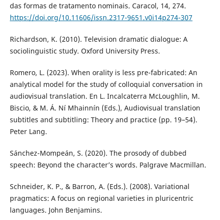
das formas de tratamento nominais. Caracol, 14, 274.
https://doi.org/10.11606/issn.2317-9651.v0i14p274-307
Richardson, K. (2010). Television dramatic dialogue: A
sociolinguistic study. Oxford University Press.
Romero, L. (2023). When orality is less pre-fabricated: An
analytical model for the study of colloquial conversation in
audiovisual translation. En L. Incalcaterra McLoughlin, M.
Biscio, & M. Á. Ní Mhainnín (Eds.), Audiovisual translation
subtitles and subtitling: Theory and practice (pp. 19–54).
Peter Lang.
Sánchez-Mompeán, S. (2020). The prosody of dubbed
speech: Beyond the character’s words. Palgrave Macmillan.
Schneider, K. P., & Barron, A. (Eds.). (2008). Variational
pragmatics: A focus on regional varieties in pluricentric
languages. John Benjamins.