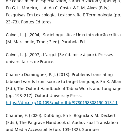
de conocimiento especializado, caracterización y tipologīa.
En G. L. Moreira, L. A. da C. Costa, & I. M. Alves (Eds.),
Pesquisas Em Lexicologia, Lexicografia E Terminologia (pp.
23–73). Pontes Editores.
Calvet, L.-J. (2004). Sociolinguistica: Uma introdução crítica
(M. Marcionilo, Trad.; 2 ed). Parábola Ed.
Calvet, L.-J. (2007). L’argot (3e éd. mise à jour). Presses
universitaires de France.
Chamizo Domínguez, P. J. (2018). Problems translating
tabooed words from source to target language. En K. Allan
(Ed.), The Oxford Handbook of Taboo Words and Language
(pp. 198–217). Oxford University Press.
https://doi.org/10.1093/oxfordhb/9780198808190.013.11
Chaume, F. (2020). Dubbing. En Ł. Bogucki & M. Deckert
(Eds.), The Palgrave Handbook of Audiovisual Translation
and Media Accessibility (pp. 103–132). Springer