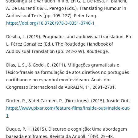
sociolinguistic variation in Rio. En G. L. De Rosa, F. Bianchi,
A. De Laurentiis & E. Perego (Eds.), Translating Humour in
Audiovisual Texts (pp. 105–127). Peter Lang.
https://doi.org/10.3726/978-3-0351-0740-1
Desilla, L. (2019). Pragmatics and audiovisual translation. En
L. Pérez González (Ed.), The Routledge Handbook of
Audiovisual Translation (pp. 242–259). Routledge.
Dias, L. S., & Godoi, E. (2011). Mitigações gramaticais e
léxico-frasais na formulação de atos diretivos no português
curitibano e no espanhol montevideano. Anais do
Congresso Internacional da ABRALIN, 11, 2691–2701.
Docter, P., & del Carmen, R. (Directores). (2015). Inside Out.
https://www.pixar.com/feature-films/inside-out#inside-out-
1
Duque, P. H. (2015). Discurso e cognição: Uma abordagem
baseada em frames. Revista da Anpoll, 1(39), 25–48.