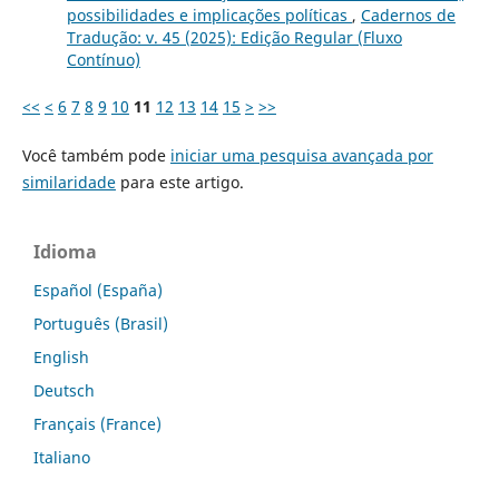
possibilidades e implicações políticas
,
Cadernos de
Tradução: v. 45 (2025): Edição Regular (Fluxo
Contínuo)
<<
<
6
7
8
9
10
11
12
13
14
15
>
>>
Você também pode
iniciar uma pesquisa avançada por
similaridade
para este artigo.
Idioma
Español (España)
Português (Brasil)
English
Deutsch
Français (France)
Italiano