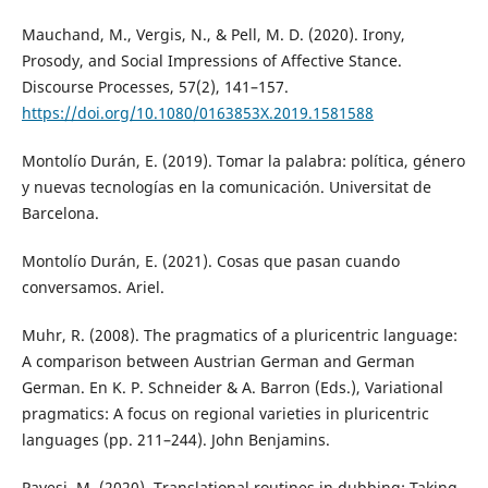
Mauchand, M., Vergis, N., & Pell, M. D. (2020). Irony,
Prosody, and Social Impressions of Affective Stance.
Discourse Processes, 57(2), 141–157.
https://doi.org/10.1080/0163853X.2019.1581588
Montolío Durán, E. (2019). Tomar la palabra: política, género
y nuevas tecnologías en la comunicación. Universitat de
Barcelona.
Montolío Durán, E. (2021). Cosas que pasan cuando
conversamos. Ariel.
Muhr, R. (2008). The pragmatics of a pluricentric language:
A comparison between Austrian German and German
German. En K. P. Schneider & A. Barron (Eds.), Variational
pragmatics: A focus on regional varieties in pluricentric
languages (pp. 211–244). John Benjamins.
Pavesi, M. (2020). Translational routines in dubbing: Taking