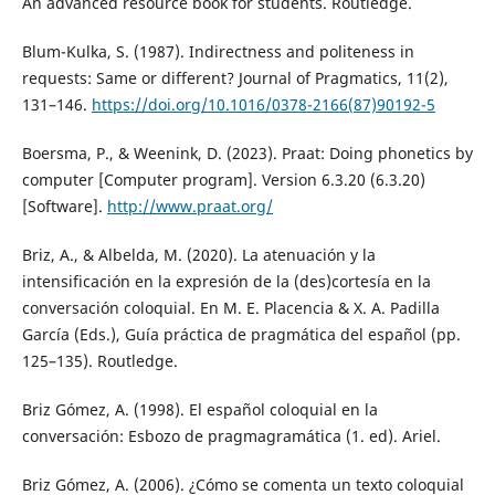
An advanced resource book for students. Routledge.
Blum-Kulka, S. (1987). Indirectness and politeness in
requests: Same or different? Journal of Pragmatics, 11(2),
131–146.
https://doi.org/10.1016/0378-2166(87)90192-5
Boersma, P., & Weenink, D. (2023). Praat: Doing phonetics by
computer [Computer program]. Version 6.3.20 (6.3.20)
[Software].
http://www.praat.org/
Briz, A., & Albelda, M. (2020). La atenuación y la
intensificación en la expresión de la (des)cortesía en la
conversación coloquial. En M. E. Placencia & X. A. Padilla
García (Eds.), Guía práctica de pragmática del español (pp.
125–135). Routledge.
Briz Gómez, A. (1998). El español coloquial en la
conversación: Esbozo de pragmagramática (1. ed). Ariel.
Briz Gómez, A. (2006). ¿Cómo se comenta un texto coloquial