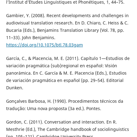
l’Institut d’Études Linguistiques et Phonétiques, 1, 44–75.
Gambier, Y. (2008). Recent developments and challenges in
audiovisual translation research. En D. Chiaro, C. Heiss & C.
Bucaria (Eds.), Benjamins Translation Library (Vol. 78, pp.
11–33). John Benjamins.
https://doi.org/10.1075/btl.78.03gam
García, C., & Placencia, M. E. (2011). Capítulo 1—Estudios de
variación pragmática (sub)regional en español: Visión
panorámica. En C. García & M. E. Placencia (Eds.), Estudios
de variación pragmática en español (pp. 29–54). Editorial
Dunken.
Gonçalves Barbosa, H. (1990). Procedimentos técnicos da
tradução: Uma nova proposta (3a ed.). Pontes.
Gordon, C. (2011). Conversation and interaction. En R.
Mesthrie (Ed.), The Cambridge handbook of sociolinguistics
(pp. 105–121). Cambridge University Press.