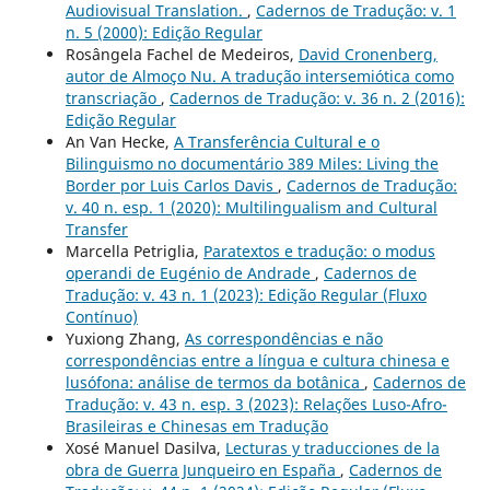
Audiovisual Translation.
,
Cadernos de Tradução: v. 1
n. 5 (2000): Edição Regular
Rosângela Fachel de Medeiros,
David Cronenberg,
autor de Almoço Nu. A tradução intersemiótica como
transcriação
,
Cadernos de Tradução: v. 36 n. 2 (2016):
Edição Regular
An Van Hecke,
A Transferência Cultural e o
Bilinguismo no documentário 389 Miles: Living the
Border por Luis Carlos Davis
,
Cadernos de Tradução:
v. 40 n. esp. 1 (2020): Multilingualism and Cultural
Transfer
Marcella Petriglia,
Paratextos e tradução: o modus
operandi de Eugénio de Andrade
,
Cadernos de
Tradução: v. 43 n. 1 (2023): Edição Regular (Fluxo
Contínuo)
Yuxiong Zhang,
As correspondências e não
correspondências entre a língua e cultura chinesa e
lusófona: análise de termos da botânica
,
Cadernos de
Tradução: v. 43 n. esp. 3 (2023): Relações Luso-Afro-
Brasileiras e Chinesas em Tradução
Xosé Manuel Dasilva,
Lecturas y traducciones de la
obra de Guerra Junqueiro en España
,
Cadernos de