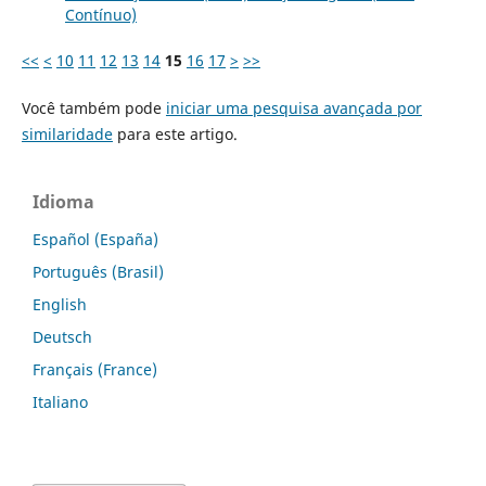
Contínuo)
<<
<
10
11
12
13
14
15
16
17
>
>>
Você também pode
iniciar uma pesquisa avançada por
similaridade
para este artigo.
Idioma
Español (España)
Português (Brasil)
English
Deutsch
Français (France)
Italiano