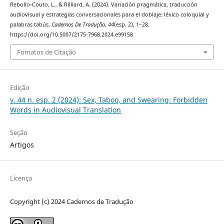
Rebollo-Couto, L., & Rilliard, A. (2024). Variación pragmática, traducción
audiovisual y estrategias conversacionales para el doblaje: léxico coloquial y
palabras tabús.
Cadernos De Tradução
,
44
(esp. 2), 1–28.
https://doi.org/10.5007/2175-7968.2024.e99158
Fomatos de Citação
Edição
v. 44 n. esp. 2 (2024): Sex, Taboo, and Swearing: Forbidden
Words in Audiovisual Translation
Seção
Artigos
Licença
Copyright (c) 2024 Cadernos de Tradução