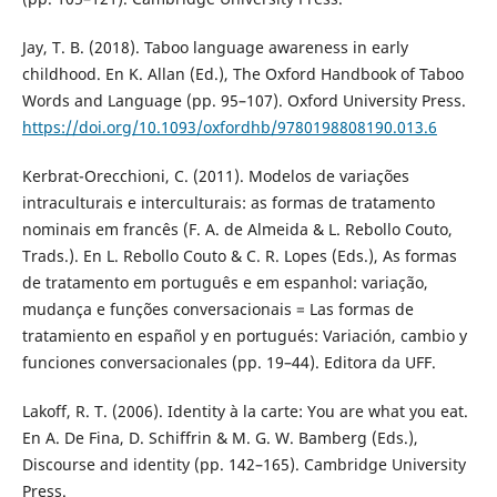
Jay, T. B. (2018). Taboo language awareness in early
childhood. En K. Allan (Ed.), The Oxford Handbook of Taboo
Words and Language (pp. 95–107). Oxford University Press.
https://doi.org/10.1093/oxfordhb/9780198808190.013.6
Kerbrat-Orecchioni, C. (2011). Modelos de variações
intraculturais e interculturais: as formas de tratamento
nominais em francês (F. A. de Almeida & L. Rebollo Couto,
Trads.). En L. Rebollo Couto & C. R. Lopes (Eds.), As formas
de tratamento em português e em espanhol: variação,
mudança e funções conversacionais = Las formas de
tratamiento en español y en portugués: Variación, cambio y
funciones conversacionales (pp. 19–44). Editora da UFF.
Lakoff, R. T. (2006). Identity à la carte: You are what you eat.
En A. De Fina, D. Schiffrin & M. G. W. Bamberg (Eds.),
Discourse and identity (pp. 142–165). Cambridge University
Press.