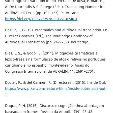
sociolinguistic variation in Rio. En G. L. De Rosa, F. Bianchi,
A. De Laurentiis & E. Perego (Eds.), Translating Humour in
Audiovisual Texts (pp. 105–127). Peter Lang.
https://doi.org/10.3726/978-3-0351-0740-1
Desilla, L. (2019). Pragmatics and audiovisual translation. En
L. Pérez González (Ed.), The Routledge Handbook of
Audiovisual Translation (pp. 242–259). Routledge.
Dias, L. S., & Godoi, E. (2011). Mitigações gramaticais e
léxico-frasais na formulação de atos diretivos no português
curitibano e no espanhol montevideano. Anais do
Congresso Internacional da ABRALIN, 11, 2691–2701.
Docter, P., & del Carmen, R. (Directores). (2015). Inside Out.
https://www.pixar.com/feature-films/inside-out#inside-out-
1
Duque, P. H. (2015). Discurso e cognição: Uma abordagem
baseada em frames. Revista da Anpoll, 1(39), 25–48.