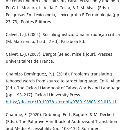
de conocimiento especializado, caracterización y tipologīa.
En G. L. Moreira, L. A. da C. Costa, & I. M. Alves (Eds.),
Pesquisas Em Lexicologia, Lexicografia E Terminologia (pp.
23–73). Pontes Editores.
Calvet, L.-J. (2004). Sociolinguistica: Uma introdução crítica
(M. Marcionilo, Trad.; 2 ed). Parábola Ed.
Calvet, L.-J. (2007). L’argot (3e éd. mise à jour). Presses
universitaires de France.
Chamizo Domínguez, P. J. (2018). Problems translating
tabooed words from source to target language. En K. Allan
(Ed.), The Oxford Handbook of Taboo Words and Language
(pp. 198–217). Oxford University Press.
https://doi.org/10.1093/oxfordhb/9780198808190.013.11
Chaume, F. (2020). Dubbing. En Ł. Bogucki & M. Deckert
(Eds.), The Palgrave Handbook of Audiovisual Translation
and Media Accessibility (pp. 103–132). Springer