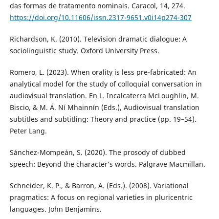
das formas de tratamento nominais. Caracol, 14, 274.
https://doi.org/10.11606/issn.2317-9651.v0i14p274-307
Richardson, K. (2010). Television dramatic dialogue: A
sociolinguistic study. Oxford University Press.
Romero, L. (2023). When orality is less pre-fabricated: An
analytical model for the study of colloquial conversation in
audiovisual translation. En L. Incalcaterra McLoughlin, M.
Biscio, & M. Á. Ní Mhainnín (Eds.), Audiovisual translation
subtitles and subtitling: Theory and practice (pp. 19–54).
Peter Lang.
Sánchez-Mompeán, S. (2020). The prosody of dubbed
speech: Beyond the character’s words. Palgrave Macmillan.
Schneider, K. P., & Barron, A. (Eds.). (2008). Variational
pragmatics: A focus on regional varieties in pluricentric
languages. John Benjamins.