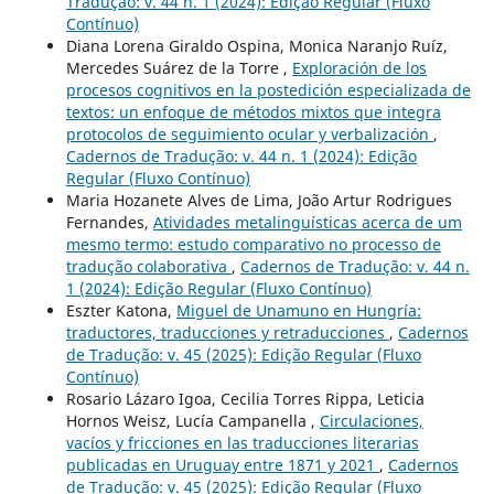
Tradução: v. 44 n. 1 (2024): Edição Regular (Fluxo
Contínuo)
Diana Lorena Giraldo Ospina, Monica Naranjo Ruíz,
Mercedes Suárez de la Torre ,
Exploración de los
procesos cognitivos en la postedición especializada de
textos: un enfoque de métodos mixtos que integra
protocolos de seguimiento ocular y verbalización
,
Cadernos de Tradução: v. 44 n. 1 (2024): Edição
Regular (Fluxo Contínuo)
Maria Hozanete Alves de Lima, João Artur Rodrigues
Fernandes,
Atividades metalinguísticas acerca de um
mesmo termo: estudo comparativo no processo de
tradução colaborativa
,
Cadernos de Tradução: v. 44 n.
1 (2024): Edição Regular (Fluxo Contínuo)
Eszter Katona,
Miguel de Unamuno en Hungría:
traductores, traducciones y retraducciones
,
Cadernos
de Tradução: v. 45 (2025): Edição Regular (Fluxo
Contínuo)
Rosario Lázaro Igoa, Cecilia Torres Rippa, Leticia
Hornos Weisz, Lucía Campanella ,
Circulaciones,
vacíos y fricciones en las traducciones literarias
publicadas en Uruguay entre 1871 y 2021
,
Cadernos
de Tradução: v. 45 (2025): Edição Regular (Fluxo