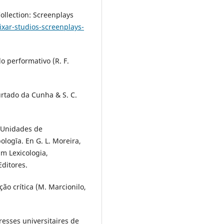
Collection: Screenplays
ixar-studios-screenplays-
do performativo (R. F.
Furtado da Cunha & S. C.
. Unidades de
ologīa. En G. L. Moreira,
 Em Lexicologia,
Editores.
ção crítica (M. Marcionilo,
 Presses universitaires de