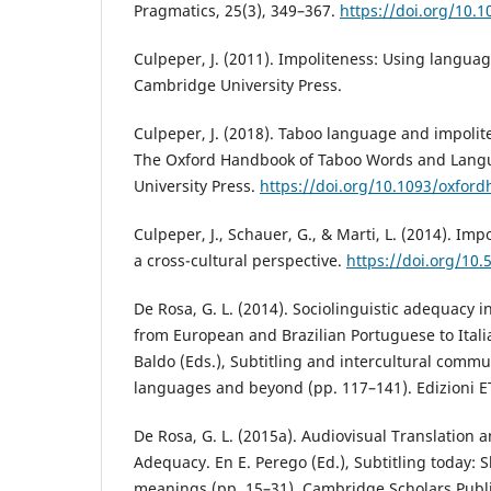
Pragmatics, 25(3), 349–367.
https://doi.org/10.
Culpeper, J. (2011). Impoliteness: Using languag
Cambridge University Press.
Culpeper, J. (2018). Taboo language and impoliten
The Oxford Handbook of Taboo Words and Langu
University Press.
https://doi.org/10.1093/oxfor
Culpeper, J., Schauer, G., & Marti, L. (2014). Im
a cross-cultural perspective.
https://doi.org/10
De Rosa, G. L. (2014). Sociolinguistic adequacy 
from European and Brazilian Portuguese to Italia
Baldo (Eds.), Subtitling and intercultural comm
languages and beyond (pp. 117–141). Edizioni E
De Rosa, G. L. (2015a). Audiovisual Translation a
Adequacy. En E. Perego (Ed.), Subtitling today: 
meanings (pp. 15–31). Cambridge Scholars Publ