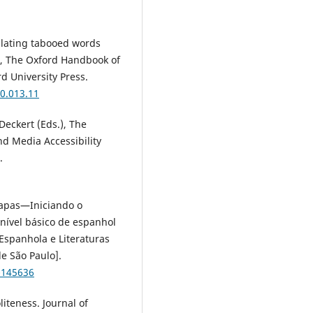
slating tabooed words
.), The Oxford Handbook of
 University Press.
0.013.11
Deckert (Eds.), The
d Media Accessibility
.
 mapas—Iniciando o
nível básico de espanhol
Espanhola e Literaturas
e São Paulo].
-145636
iteness. Journal of