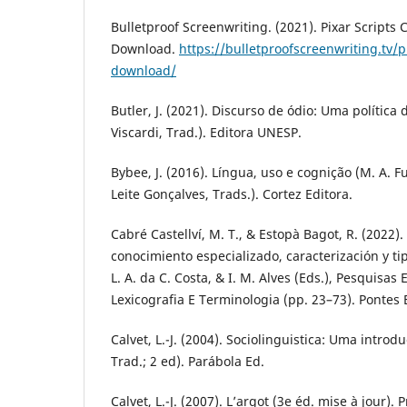
Bulletproof Screenwriting. (2021). Pixar Scripts 
Download.
https://bulletproofscreenwriting.tv/p
download/
Butler, J. (2021). Discurso de ódio: Uma política 
Viscardi, Trad.). Editora UNESP.
Bybee, J. (2016). Língua, uso e cognição (M. A. 
Leite Gonçalves, Trads.). Cortez Editora.
Cabré Castellví, M. T., & Estopà Bagot, R. (2022)
conocimiento especializado, caracterización y tip
L. A. da C. Costa, & I. M. Alves (Eds.), Pesquisas
Lexicografia E Terminologia (pp. 23–73). Pontes 
Calvet, L.-J. (2004). Sociolinguistica: Uma introdu
Trad.; 2 ed). Parábola Ed.
Calvet, L.-J. (2007). L’argot (3e éd. mise à jour).