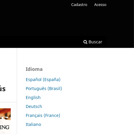
Cadastro
Acesso
Buscar
Idioma
Español (España)
ús
Português (Brasil)
English
Deutsch
Français (France)
Italiano