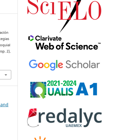
iación
tegias
loquial
esp. 2),
, and