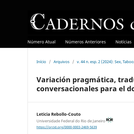
Número Atual
Números Anteriores
Notícias
Início
/
Arquivos
/
v. 44 n. esp. 2 (2024): Sex, Tab
Variación pragmática, trad
conversacionales para el do
Leticia Rebollo-Couto
Universidade Federal do Rio de Janeiro
https://orcid.org/0000-0003-2469-5639