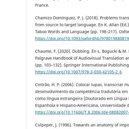
France.
Chamizo Domínguez, P. J. (2018). Problems tran
from source to target language. En K. Allan (Ed
Taboo Words and Language (pp. 198–217). Oxford
https://doi.org/10.1093/oxfordhb/978019880819
Chaume, F. (2020). Dubbing. En Ł. Bogucki & M. 
Palgrave Handbook of Audiovisual Translation an
(pp. 103–132). Springer International Publishing
https://doi.org/10.1007/978-3-030-42105-2_6
Cintrão, H. P. (2006). Colocar lupas, transcriar
desenvolvimento da competência tradutória em 
como língua estrangeira [Doutorado em Língua 
Espanhola e Hispano-Americana, Universidade d
https://doi.org/10.11606/T.8.2006.tde-08082007
Culpeper, J. (1996). Towards an anatomy of impol