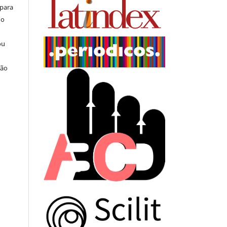
 para
do
ou
ção