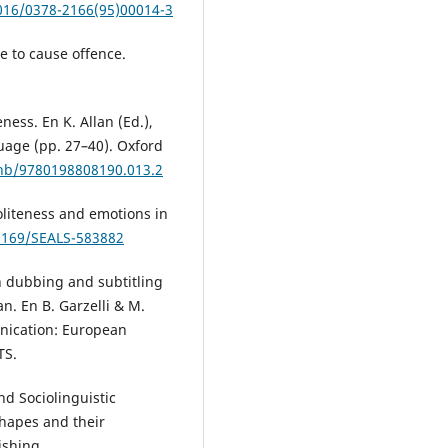
1016/0378-2166(95)00014-3
e to cause offence.
ess. En K. Allan (Ed.),
age (pp. 27–40). Oxford
dhb/9780198808190.013.2
politeness and emotions in
.5169/SEALS-583882
in dubbing and subtitling
n. En B. Garzelli & M.
unication: European
TS.
nd Sociolinguistic
Shapes and their
ishing.