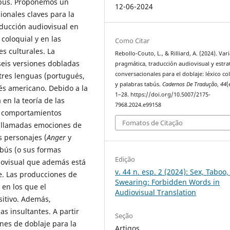
abús. Proponemos un
12-06-2024
ionales claves para la
ducción audiovisual en
 coloquial y en las
Como Citar
s culturales. La
Rebollo-Couto, L., & Rilliard, A. (2024). Var
 seis versiones dobladas
pragmática, traducción audiovisual y estra
conversacionales para el doblaje: léxico co
 tres lenguas (portugués,
y palabras tabús.
Cadernos De Tradução
,
44
(
lés americano. Debido a la
1–28. https://doi.org/10.5007/2175-
en la teoría de las
7968.2024.e99158
n comportamientos
Fomatos de Citação
as llamadas emociones de
s personajes (
Anger
y
abús (o sus formas
Edição
iovisual que además está
v. 44 n. esp. 2 (2024): Sex, Taboo
re. Las producciones de
Swearing: Forbidden Words in
en los que el
Audiovisual Translation
itivo. Además,
s insultantes. A partir
Seção
ones de doblaje para la
Artigos