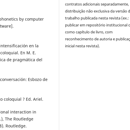
contratos adicionais separadamente,
distribuição não exclusiva da versão 
trabalho publicada nesta revista (ex.:
 phonetics by computer
publicar em repositório institucional 
tware].
como capítulo de livro, com
reconhecimento de autoria e publica
intensificación en la
inicial nesta revista).
coloquial. En M. E.
ctica de pragmática del
a conversación: Esbozo de
 coloquial ? Ed. Ariel.
onal interaction in
d.), The Routledge
8). Routledge.