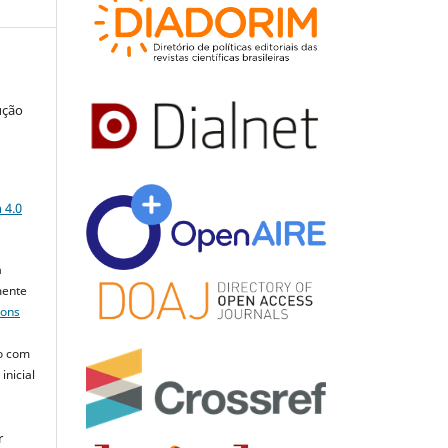
ução
a
 4.0
a
mente
mons
o com
inicial
r