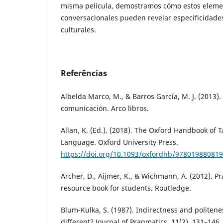
misma película, demostramos cómo estos elemen
conversacionales pueden revelar especificidade
culturales.
Referências
Albelda Marco, M., & Barros García, M. J. (2013). 
comunicación. Arco libros.
Allan, K. (Ed.). (2018). The Oxford Handbook of
Language. Oxford University Press.
https://doi.org/10.1093/oxfordhb/978019880819
Archer, D., Aijmer, K., & Wichmann, A. (2012). 
resource book for students. Routledge.
Blum-Kulka, S. (1987). Indirectness and politene
different? Journal of Pragmatics, 11(2), 131–146.