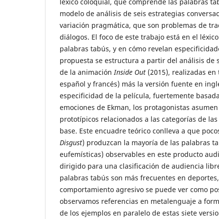
léxico coloquial, que comprende las palabras t
modelo de análisis de seis estrategias conversac
variación pragmática, que son problemas de tra
diálogos. El foco de este trabajo está en el léxico
palabras tabús, y en cómo revelan especificidade
propuesta se estructura a partir del análisis de
de la animación
Inside Out
(2015), realizadas en
español y francés) más la versión fuente en ing
especificidad de la película, fuertemente basada 
emociones de Ekman, los protagonistas asume
prototípicos relacionados a las categorías de l
base. Este encuadre teórico conlleva a que poco
Disgust
) produzcan la mayoría de las palabras t
eufemísticas) observables en este producto aud
dirigido para una clasificación de audiencia lib
palabras tabús son más frecuentes en deportes, 
comportamiento agresivo se puede ver como pos
observamos referencias en metalenguaje a forma
de los ejemplos en paralelo de estas siete versi