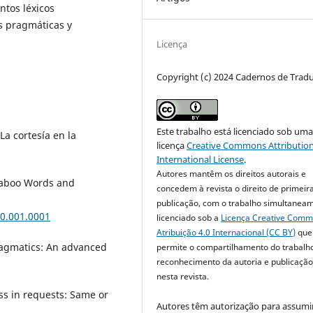
tos léxicos
s pragmáticas y
Licença
Copyright (c) 2024 Cadernos de Trad
Este trabalho está licenciado sob um
La cortesía en la
licença
Creative Commons Attribution
International License
.
Autores mantêm os direitos autorais e
 Taboo Words and
concedem à revista o direito de primeir
publicação, com o trabalho simultanea
0.001.0001
licenciado sob a
Licença Creative Com
Atribuição 4.0 Internacional (CC BY)
que
Pragmatics: An advanced
permite o compartilhamento do trabalh
reconhecimento da autoria e publicação 
nesta revista.
ss in requests: Same or
Autores têm autorização para assumi