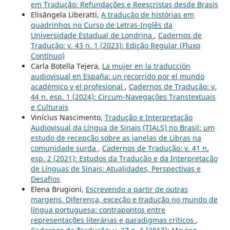
em Tradução: Refundações e Reescristas desde Brasis
Elisângela Liberatti,
A tradução de histórias em
quadrinhos no Curso de Letras-Inglês da
Universidade Estadual de Londrina
,
Cadernos de
Tradução: v. 43 n. 1 (2023): Edição Regular (Fluxo
Contínuo)
Carla Botella Tejera,
La mujer en la traducción
audiovisual en España: un recorrido por el mundo
académico y el profesional
,
Cadernos de Tradução: v.
44 n. esp. 1 (2024): Circum-Navegações Transtextuais
e Culturais
Vinícius Nascimento,
Tradução e Interpretação
Audiovisual da Língua de Sinais (TIALS) no Brasil: um
estudo de recepção sobre as janelas de Libras na
comunidade surda
,
Cadernos de Tradução: v. 41 n.
esp. 2 (2021): Estudos da Tradução e da Interpretação
de Línguas de Sinais: Atualidades, Perspectivas e
Desafios
Elena Brugioni,
Escrevendo a partir de outras
margens. Diferença, exceção e tradução no mundo de
língua portuguesa: contrapontos entre
representações literárias e paradigmas críticos
,