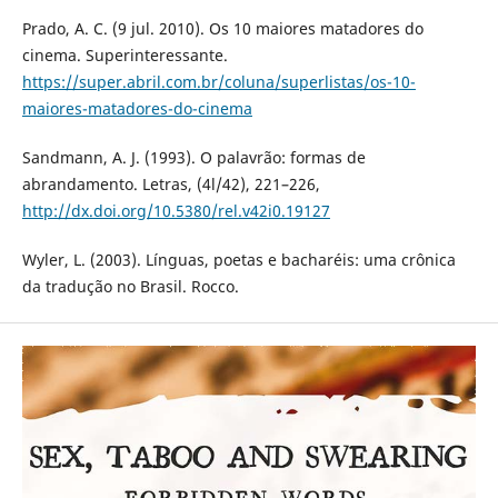
Prado, A. C. (9 jul. 2010). Os 10 maiores matadores do
cinema. Superinteressante.
https://super.abril.com.br/coluna/superlistas/os-10-
maiores-matadores-do-cinema
Sandmann, A. J. (1993). O palavrão: formas de
abrandamento. Letras, (4l/42), 221–226,
http://dx.doi.org/10.5380/rel.v42i0.19127
Wyler, L. (2003). Línguas, poetas e bacharéis: uma crônica
da tradução no Brasil. Rocco.