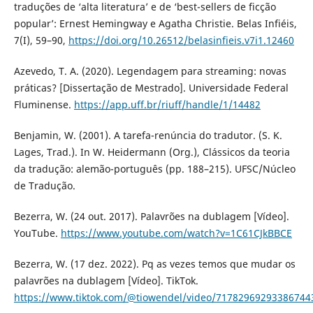
traduções de ‘alta literatura’ e de ‘best-sellers de ficção
popular’: Ernest Hemingway e Agatha Christie. Belas Infiéis,
7(I), 59–90,
https://doi.org/10.26512/belasinfieis.v7i1.12460
Azevedo, T. A. (2020). Legendagem para streaming: novas
práticas? [Dissertação de Mestrado]. Universidade Federal
Fluminense.
https://app.uff.br/riuff/handle/1/14482
Benjamin, W. (2001). A tarefa-renúncia do tradutor. (S. K.
Lages, Trad.). In W. Heidermann (Org.), Clássicos da teoria
da tradução: alemão-português (pp. 188–215). UFSC/Núcleo
de Tradução.
Bezerra, W. (24 out. 2017). Palavrões na dublagem [Vídeo].
YouTube.
https://www.youtube.com/watch?v=1C61CJkBBCE
Bezerra, W. (17 dez. 2022). Pq as vezes temos que mudar os
palavrões na dublagem [Vídeo]. TikTok.
https://www.tiktok.com/@tiowendel/video/71782969293386744