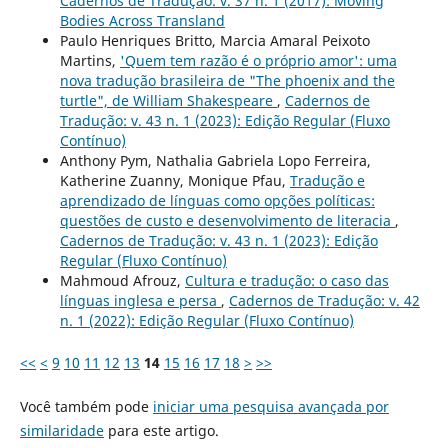
Cadernos de Tradução: v. 37 n. 1 (2017): Moving
Bodies Across Transland
Paulo Henriques Britto, Marcia Amaral Peixoto
Martins,
'Quem tem razão é o próprio amor': uma
nova tradução brasileira de "The phoenix and the
turtle", de William Shakespeare
,
Cadernos de
Tradução: v. 43 n. 1 (2023): Edição Regular (Fluxo
Contínuo)
Anthony Pym, Nathalia Gabriela Lopo Ferreira,
Katherine Zuanny, Monique Pfau,
Tradução e
aprendizado de línguas como opções políticas:
questões de custo e desenvolvimento de literacia
,
Cadernos de Tradução: v. 43 n. 1 (2023): Edição
Regular (Fluxo Contínuo)
Mahmoud Afrouz,
Cultura e tradução: o caso das
línguas inglesa e persa
,
Cadernos de Tradução: v. 42
n. 1 (2022): Edição Regular (Fluxo Contínuo)
<<
<
9
10
11
12
13
14
15
16
17
18
>
>>
Você também pode
iniciar uma pesquisa avançada por
similaridade
para este artigo.