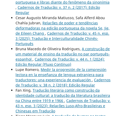
portuguesa e libras diante do fenômeno da sinonímia
,
Cadernos de Tradução: v. 37 n. 2 (2017): Edição
Regular
Cesar Augusto Miranda Matiusso, Safa Alferd Abou
Chahla Jubran,
Relações de poder e tendências
deformadoras na edição portuguesa da novela Se, Jie,
de Eileen Chang
,
Cadernos de Tradução: v. 45 n. esp.
3 (2025): Tradução e Interculturalidade Chinês-
Português
Bruna Macedo de Oliveira Rodrigues,
A construção de
um material de ensino da tradução no par português-
espanhol
,
Cadernos de Tradução: v. 44 n. 1 (2024):
Edição Regular (Fluxo Contínuo)
Lupe Romero,
Medir la progresión de la compresión
lectora en la enseñanza de lengua extranjera para
traductores: una experiencia de evaluación
,
Cadernos
de Tradução: v. 38 n. 2 (2018): Edição Regular
Fan Xing,
Tradução literária como construção da
identidade cultural: a tradução da literatura brasileira
na China entre 1919 e 1966
,
Cadernos de Tradução: v.
43 n. esp. 3 (2023): Relações Luso-Afro-Brasileiras e
Chinesas em Tradução