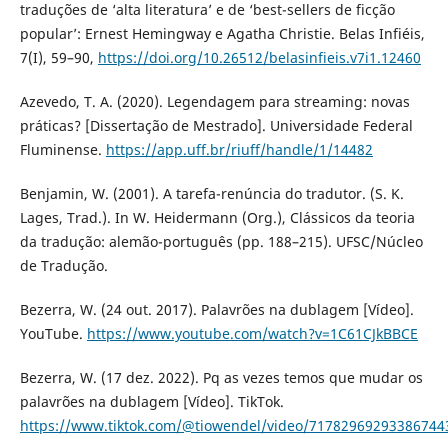
traduções de ‘alta literatura’ e de ‘best-sellers de ficção
popular’: Ernest Hemingway e Agatha Christie. Belas Infiéis,
7(I), 59–90,
https://doi.org/10.26512/belasinfieis.v7i1.12460
Azevedo, T. A. (2020). Legendagem para streaming: novas
práticas? [Dissertação de Mestrado]. Universidade Federal
Fluminense.
https://app.uff.br/riuff/handle/1/14482
Benjamin, W. (2001). A tarefa-renúncia do tradutor. (S. K.
Lages, Trad.). In W. Heidermann (Org.), Clássicos da teoria
da tradução: alemão-português (pp. 188–215). UFSC/Núcleo
de Tradução.
Bezerra, W. (24 out. 2017). Palavrões na dublagem [Vídeo].
YouTube.
https://www.youtube.com/watch?v=1C61CJkBBCE
Bezerra, W. (17 dez. 2022). Pq as vezes temos que mudar os
palavrões na dublagem [Vídeo]. TikTok.
https://www.tiktok.com/@tiowendel/video/71782969293386744