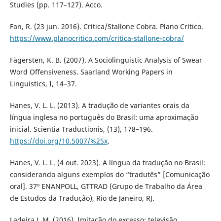
Studies (pp. 117–127). Acco.
Fan, R. (23 jun. 2016). Crítica/Stallone Cobra. Plano Crítico.
https://www.planocritico.com/critica-stallone-cobra/
Fägersten, K. B. (2007). A Sociolinguistic Analysis of Swear
Word Offensiveness. Saarland Working Papers in
Linguistics, I, 14–37.
Hanes, V. L. L. (2013). A tradução de variantes orais da
língua inglesa no português do Brasil: uma aproximação
inicial. Scientia Traductionis, (13), 178–196.
https://doi.org/10.5007/%25x
.
Hanes, V. L. L. (4 out. 2023). A língua da tradução no Brasil:
considerando alguns exemplos do “tradutês” [Comunicação
oral]. 37º ENANPOLL, GTTRAD (Grupo de Trabalho da Área
de Estudos da Tradução), Rio de Janeiro, RJ.
Ladeira J. M. (2016). Imitação do excesso: televisão,