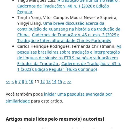
Tiago Marques Luiz,
A tradução de humor no teatro
,
Cadernos de Tradução: v. 40 n. 1 (2020): Edição
Regular
Tingfu Yang, Vitor Campos Moura Neves e Siqueira,
Yingyi Liang,
Uma breve discussão acerca da
contribuição de Xuanzang na história da tradução da
China
,
Cadernos de Tradução: v. 45 n. esp. 3 (2025):
Tradução e Interculturalidade Chinês-Português
Carlos Henrique Rodrigues, Fernanda Christmann,
As
pesquisas brasileiras sobre tradução e interpretação
de línguas de sinais: os ETILS na pós-graduação em
Estudos da Tradução
,
Cadernos de Tradução: v. 43 n.
1 (2023): Edição Regular (Fluxo Contínuo)
<<
<
6
7
8
9
10
11
12
13
14
15
>
>>
Você também pode
iniciar uma pesquisa avançada por
similaridade
para este artigo.
Artigos mais lidos pelo mesmo(s) autor(es)