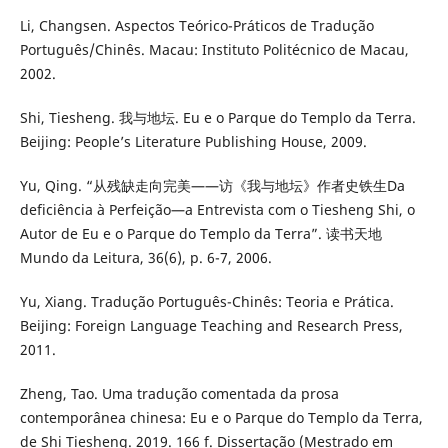
Li, Changsen. Aspectos Teórico-Práticos de Tradução
Português/Chinês. Macau: Instituto Politécnico de Macau,
2002.
Shi, Tiesheng. 我与地坛. Eu e o Parque do Templo da Terra.
Beijing: People’s Literature Publishing House, 2009.
Yu, Qing. “从残缺走向完美——访《我与地坛》作者史铁生Da
deficiência à Perfeição—a Entrevista com o Tiesheng Shi, o
Autor de Eu e o Parque do Templo da Terra”. 读书天地
Mundo da Leitura, 36(6), p. 6-7, 2006.
Yu, Xiang. Tradução Português-Chinês: Teoria e Prática.
Beijing: Foreign Language Teaching and Research Press,
2011.
Zheng, Tao. Uma tradução comentada da prosa
contemporânea chinesa: Eu e o Parque do Templo da Terra,
de Shi Tiesheng. 2019. 166 f. Dissertação (Mestrado em