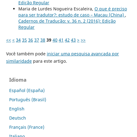
Edição Regular
Maria de Lurdes Nogueira Escaleira,
O que é preciso
para ser tradutor?: estudo de caso – Macau (China)
,
Cadernos de Tradução: v. 36 n. 2 (2016): Edição
Regular
<<
<
34
35
36
37
38
39
40
41
42
43
>
>>
Você também pode
iniciar uma pesquisa avançada por
similaridade
para este artigo.
Idioma
Español (España)
Português (Brasil)
English
Deutsch
Français (France)
Italiano