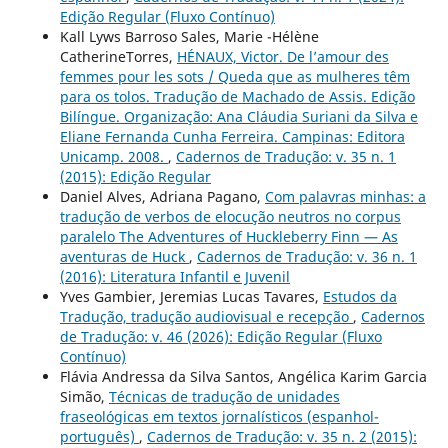
Edição Regular (Fluxo Contínuo)
Kall Lyws Barroso Sales, Marie -Hélène
CatherineTorres,
HÉNAUX, Victor. De l’amour des
femmes pour les sots / Queda que as mulheres têm
para os tolos. Tradução de Machado de Assis. Edição
Bilíngue. Organização: Ana Cláudia Suriani da Silva e
Eliane Fernanda Cunha Ferreira. Campinas: Editora
Unicamp. 2008.
,
Cadernos de Tradução: v. 35 n. 1
(2015): Edição Regular
Daniel Alves, Adriana Pagano,
Com palavras minhas: a
tradução de verbos de elocução neutros no corpus
paralelo The Adventures of Huckleberry Finn — As
aventuras de Huck
,
Cadernos de Tradução: v. 36 n. 1
(2016): Literatura Infantil e Juvenil
Yves Gambier, Jeremias Lucas Tavares,
Estudos da
Tradução, tradução audiovisual e recepção
,
Cadernos
de Tradução: v. 46 (2026): Edição Regular (Fluxo
Contínuo)
Flávia Andressa da Silva Santos, Angélica Karim Garcia
Simão,
Técnicas de tradução de unidades
fraseológicas em textos jornalísticos (espanhol-
português)
,
Cadernos de Tradução: v. 35 n. 2 (2015):