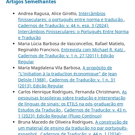
Artigos Semelhantes
Andrea Ragusa, Alice Girotto,
Intercâmbios
finisseculares: o português entre norma e tradução
,
Cadernos de Tradução: v. 44 n. esp. 3 (2024):
Intercâmbios Finisseculares: o Português Entre Norma
e Tradução
Maria Lúcia Barbosa de Vasconcellos, Rafael Matielo,
Reginaldo Francisco,
Entrevista com Michael R. Katz
,
Cadernos de Tradução: v. 1 n. 27 (2011): Edição
Regular
María Magdalena Vila Barbosa,
A propósito de
“L’initiation à la traduction économique” de Jean
Delisle (1988)
,
Cadernos de Tradução: v. 1 n. 31
(2013): Edição Regular
Carlos Henrique Rodrigues, Fernanda Christmann,
As
pesquisas brasileiras sobre tradução e interpretação
de línguas de sinais: os ETILS na pós-graduação em
Estudos da Tradução
,
Cadernos de Tradução: v. 43 n.
1 (2023): Edição Regular (Fluxo Contínuo)
Bruna Macedo de Oliveira Rodrigues,
A construção de
um material de ensino da tradução no par português-
espanhol
,
Cadernos de Tradução: v. 44 n. 1 (2024):