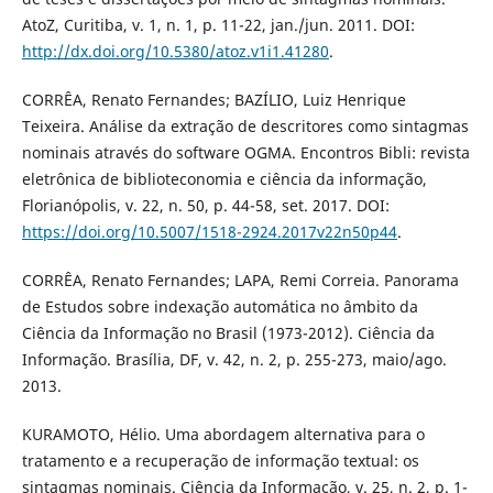
AtoZ, Curitiba, v. 1, n. 1, p. 11-22, jan./jun. 2011. DOI:
http://dx.doi.org/10.5380/atoz.v1i1.41280
.
CORRÊA, Renato Fernandes; BAZÍLIO, Luiz Henrique
Teixeira. Análise da extração de descritores como sintagmas
nominais através do software OGMA. Encontros Bibli: revista
eletrônica de biblioteconomia e ciência da informação,
Florianópolis, v. 22, n. 50, p. 44-58, set. 2017. DOI:
https://doi.org/10.5007/1518-2924.2017v22n50p44
.
CORRÊA, Renato Fernandes; LAPA, Remi Correia. Panorama
de Estudos sobre indexação automática no âmbito da
Ciência da Informação no Brasil (1973-2012). Ciência da
Informação. Brasília, DF, v. 42, n. 2, p. 255-273, maio/ago.
2013.
KURAMOTO, Hélio. Uma abordagem alternativa para o
tratamento e a recuperação de informação textual: os
sintagmas nominais. Ciência da Informação, v. 25, n. 2, p. 1-