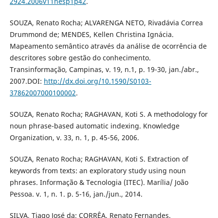
2924.2006v11nesp1p42
.
SOUZA, Renato Rocha; ALVARENGA NETO, Rivadávia Correa
Drummond de; MENDES, Kellen Christina Ignácia.
Mapeamento semântico através da análise de ocorrência de
descritores sobre gestão do conhecimento.
Transinformação, Campinas, v. 19, n.1, p. 19-30, jan./abr.,
2007.DOI:
http://dx.doi.org/10.1590/S0103-
37862007000100002
.
SOUZA, Renato Rocha; RAGHAVAN, Koti S. A methodology for
noun phrase-based automatic indexing. Knowledge
Organization, v. 33, n. 1, p. 45-56, 2006.
SOUZA, Renato Rocha; RAGHAVAN, Koti S. Extraction of
keywords from texts: an exploratory study using noun
phrases. Informação & Tecnologia (ITEC). Marília/ João
Pessoa. v. 1, n. 1. p. 5-16, jan./jun., 2014.
SILVA, Tiago José da; CORRÊA, Renato Fernandes.