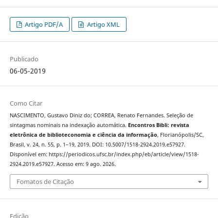
Artigo PDF/A
Artigo XML
Publicado
06-05-2019
Como Citar
NASCIMENTO, Gustavo Diniz do; CORREA, Renato Fernandes. Seleção de
sintagmas nominais na indexação automática.
Encontros Bibli: revista
eletrônica de biblioteconomia e ciência da informação
, Florianópolis/SC,
Brasil, v. 24, n. 55, p. 1–19, 2019. DOI: 10.5007/1518-2924.2019.e57927.
Disponível em: https://periodicos.ufsc.br/index.php/eb/article/view/1518-
2924.2019.e57927. Acesso em: 9 ago. 2026.
Fomatos de Citação
Edição