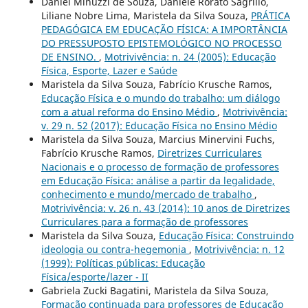
Daniel Minuzzi de Souza, Daniele Rorato Sagrillo,
Liliane Nobre Lima, Maristela da Silva Souza,
PRÁTICA
PEDAGÓGICA EM EDUCAÇÃO FÍSICA: A IMPORTÂNCIA
DO PRESSUPOSTO EPISTEMOLÓGICO NO PROCESSO
DE ENSINO.
,
Motrivivência: n. 24 (2005): Educação
Física, Esporte, Lazer e Saúde
Maristela da Silva Souza, Fabrício Krusche Ramos,
Educação Física e o mundo do trabalho: um diálogo
com a atual reforma do Ensino Médio
,
Motrivivência:
v. 29 n. 52 (2017): Educação Física no Ensino Médio
Maristela da Silva Souza, Marcius Minervini Fuchs,
Fabrício Krusche Ramos,
Diretrizes Curriculares
Nacionais e o processo de formação de professores
em Educação Física: análise a partir da legalidade,
conhecimento e mundo/mercado de trabalho
,
Motrivivência: v. 26 n. 43 (2014): 10 anos de Diretrizes
Curriculares para a formação de professores
Maristela da Silva Souza,
Educação Física: Construindo
ideologia ou contra-hegemonia
,
Motrivivência: n. 12
(1999): Políticas públicas: Educação
Física/esporte/lazer - II
Gabriela Zucki Bagatini, Maristela da Silva Souza,
Formação continuada para professores de Educação