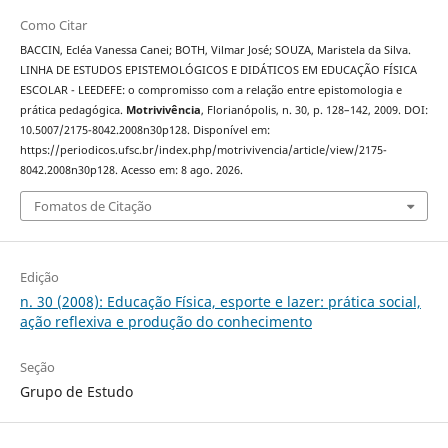
Como Citar
BACCIN, Ecléa Vanessa Canei; BOTH, Vilmar José; SOUZA, Maristela da Silva.
LINHA DE ESTUDOS EPISTEMOLÓGICOS E DIDÁTICOS EM EDUCAÇÃO FÍSICA
ESCOLAR - LEEDEFE: o compromisso com a relação entre epistomologia e
prática pedagógica.
Motrivivência
, Florianópolis, n. 30, p. 128–142, 2009. DOI:
10.5007/2175-8042.2008n30p128. Disponível em:
https://periodicos.ufsc.br/index.php/motrivivencia/article/view/2175-
8042.2008n30p128. Acesso em: 8 ago. 2026.
Fomatos de Citação
Edição
n. 30 (2008): Educação Física, esporte e lazer: prática social,
ação reflexiva e produção do conhecimento
Seção
Grupo de Estudo