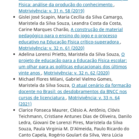
Física: análise da produção do conhecimento
,
Motrivivência: v. 31 n. 58 (2019)
Gislei José Scapin, Maria Cecília da Silva Camargo,
Maristela da Silva Souza, Leandra Costa da Costa,
Carine Marques Charão,
A construção de material
pedagógico para o ensino do jogo e o processo
educativo na Educação Física crítico-superadora
,
Motrivivência: v. 32 n. 61 (2020)
Adelina Lorensi Prietto, Maristela da Silva Souza,
O
projeto de educação para a Educação Física escolar:
um olhar para as políticas educacionais dos últimos
vinte anos
,
Motrivivência: v. 32 n. 62 (2020)
Michael Flores Milani, Gabriel Vielmo Gomes,
Maristela da Silva Souza,
O atual cenário da formação
docente no Brasil: os desdobramentos da BNCC nos
cursos de licenciatura
,
Motrivivência: v. 33 n. 64
(2021)
Clarice Fonseca Maurer, Clésio A. Antônio, Clóvis
Teichmann, Cristiane Antunes Dias de Oliveira, Danilo
Ledra, Giovani De Lorenzi Pires, Maristela da Silva
Souza, Paula Virginia M. D’Almeida, Paulo Ricardo do
Canto Capela, Rogério Goulart da Silva, Vera Lúcia