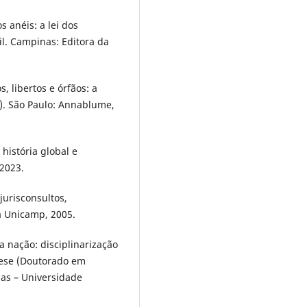
 anéis: a lei dos
l. Campinas: Editora da
, libertos e órfãos: a
). São Paulo: Annablume,
história global e
 2023.
jurisconsultos,
a Unicamp, 2005.
 nação: disciplinarização
Tese (Doutorado em
anas – Universidade