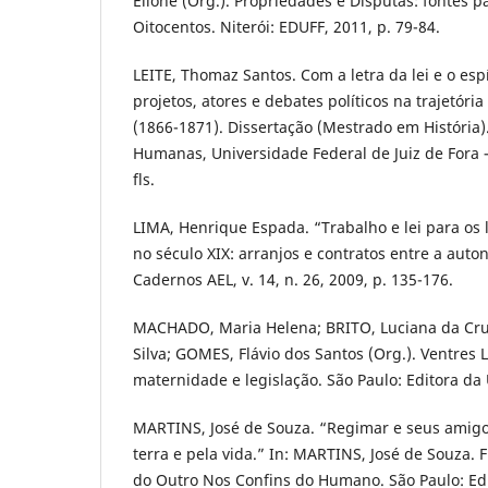
Elione (Org.). Propriedades e Disputas: fontes pa
Oitocentos. Niterói: EDUFF, 2011, p. 79-84.
LEITE, Thomaz Santos. Com a letra da lei e o espí
projetos, atores e debates políticos na trajetória
(1866-1871). Dissertação (Mestrado em História).
Humanas, Universidade Federal de Juiz de Fora –
fls.
LIMA, Henrique Espada. “Trabalho e lei para os 
no século XIX: arranjos e contratos entre a aut
Cadernos AEL, v. 14, n. 26, 2009, p. 135-176.
MACHADO, Maria Helena; BRITO, Luciana da Cru
Silva; GOMES, Flávio dos Santos (Org.). Ventres 
maternidade e legislação. São Paulo: Editora da
MARTINS, José de Souza. “Regimar e seus amigos
terra e pela vida.” In: MARTINS, José de Souza. 
do Outro Nos Confins do Humano. São Paulo: Edi