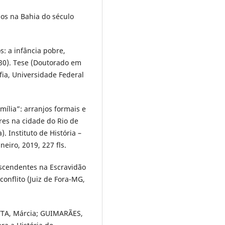
os na Bahia do século
: a infância pobre,
30). Tese (Doutorado em
ofia, Universidade Federal
ília”: arranjos formais e
res na cidade do Rio de
. Instituto de História –
neiro, 2019, 227 fls.
escendentes na Escravidão
conflito (Juiz de Fora-MG,
OTTA, Márcia; GUIMARÃES,