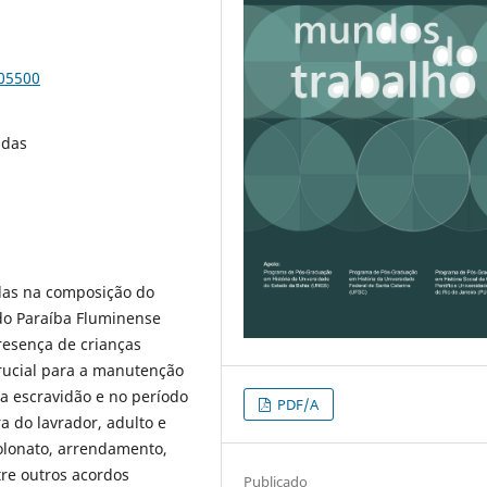
105500
adas
las na composição do
do Paraíba Fluminense
presença de crianças
ucial para a manutenção
 escravidão e no período
PDF/A
ra do lavrador, adulto e
colonato, arrendamento,
re outros acordos
Publicado