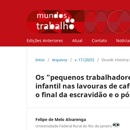
Edições Anteriores
Atual
Contato
Notícia
Início
/
Arquivos
/
v. 17 (2025)
/
Dossiê: História
Os “pequenos trabalhadores
infantil nas lavouras de ca
o final da escravidão e o p
Felipe de Melo Alvarenga
Universidade Federal Rural do Rio de Janeiro