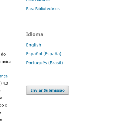
Para Bibliotecários
a
s
Idioma
English
Español (España)
 do
imeira
Português (Brasil)
ença
) 4.0
Enviar Submissão
e
 a
ndo o
o
m