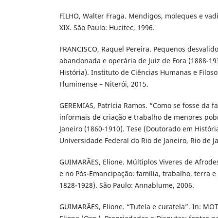
FILHO, Walter Fraga. Mendigos, moleques e vadi
XIX. São Paulo: Hucitec, 1996.
FRANCISCO, Raquel Pereira. Pequenos desvalidos
abandonada e operária de Juiz de Fora (1888-19
História). Instituto de Ciências Humanas e Filos
Fluminense – Niterói, 2015.
GEREMIAS, Patrícia Ramos. “Como se fosse da fam
informais de criação e trabalho de menores pob
Janeiro (1860-1910). Tese (Doutorado em História)
Universidade Federal do Rio de Janeiro, Rio de Ja
GUIMARÃES, Elione. Múltiplos Viveres de Afrod
e no Pós-Emancipação: família, trabalho, terra e 
1828-1928). São Paulo: Annablume, 2006.
GUIMARÃES, Elione. “Tutela e curatela”. In: M