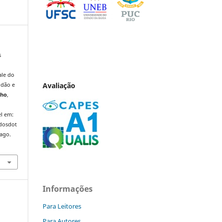
s
ale do
Avaliação
idão e
lho
,
l em:
ndosdot
 ago.
Informações
Para Leitores
Para Autores