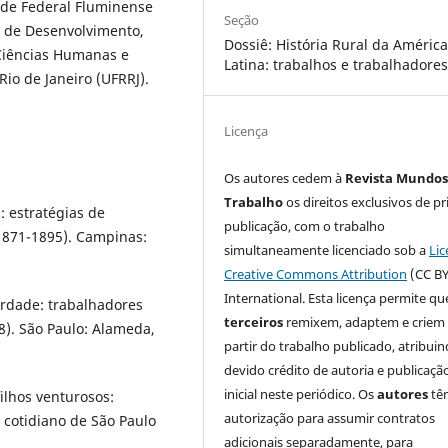
ade Federal Fluminense
Seção
o de Desenvolvimento,
Dossiê: História Rural da Améric
 Ciências Humanas e
Latina: trabalhos e trabalhadore
Rio de Janeiro (UFRRJ).
Licença
Os autores cedem à
Revista Mundos
Trabalho
os direitos exclusivos de pr
: estratégias de
publicação, com o trabalho
(1871-1895). Campinas:
simultaneamente licenciado sob a
Lic
Creative Commons Attribution
(CC BY
International. Esta licença permite qu
erdade: trabalhadores
terceiros
remixem, adaptem e criem
). São Paulo: Alameda,
partir do trabalho publicado, atribui
devido crédito de autoria e publicaçã
inicial neste periódico. Os
autores
tê
ilhos venturosos:
autorização para assumir contratos
 cotidiano de São Paulo
adicionais separadamente, para