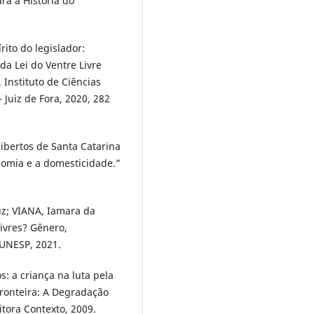
ra a História do
rito do legislador:
 da Lei do Ventre Livre
 Instituto de Ciências
 Juiz de Fora, 2020, 282
libertos de Santa Catarina
onomia e a domesticidade.”
z; VIANA, Iamara da
Livres? Gênero,
 UNESP, 2021.
: a criança na luta pela
Fronteira: A Degradação
tora Contexto, 2009.