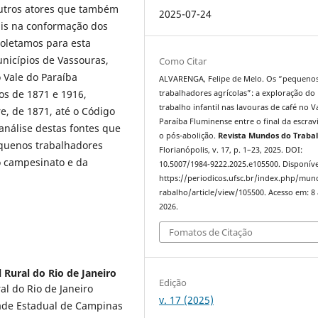
outros atores que também
2025-07-24
s na conformação dos
coletamos para esta
unicípios de Vassouras,
Como Citar
o Vale do Paraíba
ALVARENGA, Felipe de Melo. Os “pequeno
os de 1871 e 1916,
trabalhadores agrícolas”: a exploração do
trabalho infantil nas lavouras de café no V
, de 1871, até o Código
Paraíba Fluminense entre o final da escrav
análise destas fontes que
o pós-abolição.
Revista Mundos do Traba
equenos trabalhadores
Florianópolis, v. 17, p. 1–23, 2025. DOI:
do campesinato e da
10.5007/1984-9222.2025.e105500. Disponíve
https://periodicos.ufsc.br/index.php/mu
rabalho/article/view/105500. Acesso em: 8
2026.
Fomatos de Citação
 Rural do Rio de Janeiro
Edição
l do Rio de Janeiro
v. 17 (2025)
dade Estadual de Campinas