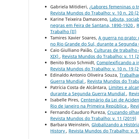
Gabriela Mitidieri,
¿Labores femeninas o t
Revista Mundos do Trabalho: v. 10 n. 20 (2
Karine Teixeira Damasceno,
Labuta, sociab
negras em Feira de Santana, 1890-1920
,
R
Trabalho (II)
Tamires Xavier Soares,
A guerra no prato:
no Rio Grande do Sul, durante a Segunda
Caio Giulliano Paião,
Culturas de trabalho
XIX)
,
Revista Mundos do Trabalho: v. 11 (
Benito Bisso Schmidt,
Complexificando a i
Revista Mundos do Trabalho: v. 10 n. 19 (
Edinaldo Antonio Oliveira Souza,
Trabalhad
Guerra Mundial
,
Revista Mundos do Trabal
Patrícia Costa de Alcântara,
Limites e alc
durante a Segunda Guerra Mundial
,
Revi
Isabelle Pires,
Centenário da Lei de Aciden
Rio de Janeiro na Primeira República
,
Revi
Fernando Cauduro Pureza,
Cruzando olhar
Revista Mundos do Trabalho: v. 11 (2019)
Barbara Weinstein,
Globalizando a Históri
History
,
Revista Mundos do Trabalho: v. 9 n