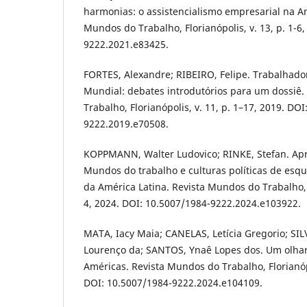
harmonias: o assistencialismo empresarial na Am
Mundos do Trabalho, Florianópolis, v. 13, p. 1-6
9222.2021.e83425.
FORTES, Alexandre; RIBEIRO, Felipe. Trabalhad
Mundial: debates introdutórios para um dossiê
Trabalho, Florianópolis, v. 11, p. 1–17, 2019. DO
9222.2019.e70508.
KOPPMANN, Walter Ludovico; RINKE, Stefan. Apr
Mundos do trabalho e culturas políticas de esq
da América Latina. Revista Mundos do Trabalho, Fl
4, 2024. DOI: 10.5007/1984-9222.2024.e103922.
MATA, Iacy Maia; CANELAS, Letícia Gregorio; SI
Lourenço da; SANTOS, Ynaê Lopes dos. Um olhar 
Américas. Revista Mundos do Trabalho, Florianópol
DOI: 10.5007/1984-9222.2024.e104109.