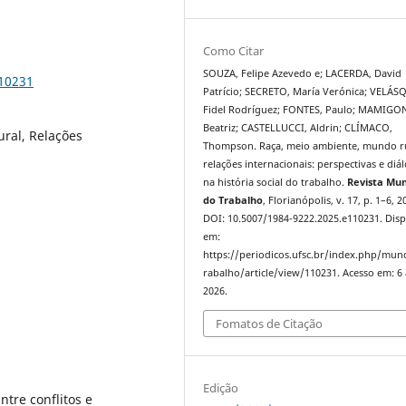
Como Citar
SOUZA, Felipe Azevedo e; LACERDA, David
110231
Patrício; SECRETO, María Verónica; VELÁS
Fidel Rodríguez; FONTES, Paulo; MAMIGO
Beatriz; CASTELLUCCI, Aldrin; CLÍMACO,
ral, Relações
Thompson. Raça, meio ambiente, mundo ru
relações internacionais: perspectivas e diá
na história social do trabalho.
Revista Mu
do Trabalho
, Florianópolis, v. 17, p. 1–6, 2
DOI: 10.5007/1984-9222.2025.e110231. Disp
em:
https://periodicos.ufsc.br/index.php/mu
rabalho/article/view/110231. Acesso em: 6
2026.
Fomatos de Citação
Edição
tre conflitos e