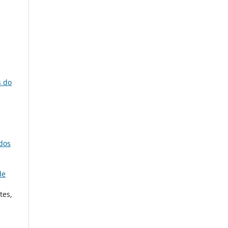
s do
dos
de
tes,