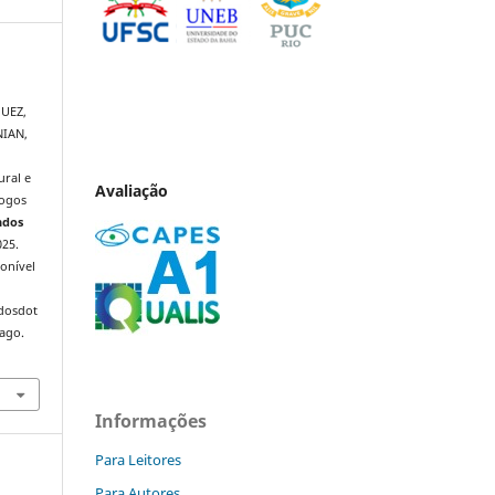
QUEZ,
NIAN,
ral e
Avaliação
logos
ndos
025.
onível
ndosdot
 ago.
Informações
Para Leitores
Para Autores