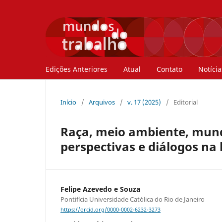
Edições Anteriores
Atual
Contato
Notícia
Início
/
Arquivos
/
v. 17 (2025)
/
Editorial
Raça, meio ambiente, mundo
perspectivas e diálogos na 
Felipe Azevedo e Souza
Pontifícia Universidade Católica do Rio de Janeiro
https://orcid.org/0000-0002-6232-3273