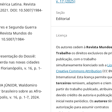
v. 17 (2025)
érica Latina. Revista
, 2021. DOI: 10.5007/1984-
Seção
Editorial
ores e Segunda Guerra
. Revista Mundos do
Licença
I: 10.5007/1984-
Os autores cedem à
Revista Mundos
Trabalho
os direitos exclusivos de pr
esentação do Dossiê:
publicação, com o trabalho
uerda nas novas cidades
simultaneamente licenciado sob a
Lic
orianópolis, v. 16, p. 1-
Creative Commons Attribution
(CC BY
International. Esta licença permite qu
terceiros
remixem, adaptem e criem
LVA JÚNIOR, Waldomiro
partir do trabalho publicado, atribui
brasileiro sobre as Afro-
devido crédito de autoria e publicaçã
is, v. 16, p. 1-7, 2024.
inicial neste periódico. Os
autores
tê
autorização para assumir contratos