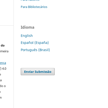
Para Bibliotecários
Idioma
English
Español (España)
 do
Português (Brasil)
imeira
ença
) 4.0
Enviar Submissão
e
 a
ndo o
o
m