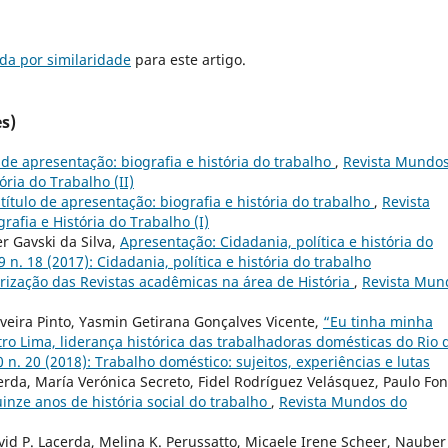
da por similaridade
para este artigo.
s)
o de apresentação: biografia e história do trabalho
,
Revista Mundo
tória do Trabalho (II)
 título de apresentação: biografia e história do trabalho
,
Revista
rafia e História do Trabalho (I)
er Gavski da Silva,
Apresentação: Cidadania, política e história do
 n. 18 (2017): Cidadania, política e história do trabalho
orização das Revistas acadêmicas na área de História
,
Revista Mun
liveira Pinto, Yasmin Getirana Gonçalves Vicente,
“Eu tinha minha
tro Lima, liderança histórica das trabalhadoras domésticas do Rio 
 n. 20 (2018): Trabalho doméstico: sujeitos, experiências e lutas
erda, María Verónica Secreto, Fidel Rodríguez Velásquez, Paulo Fon
inze anos de história social do trabalho
,
Revista Mundos do
David P. Lacerda, Melina K. Perussatto, Micaele Irene Scheer, Nauber